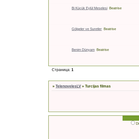
Bi Küçük Eylül Meselesi
Beatrise
Gölgeler ve Suretler
Beatrise
Benim Dünyam
Beatrise
Страница:
1
»
TelenovelesLV
»
Turcijas filmas
D