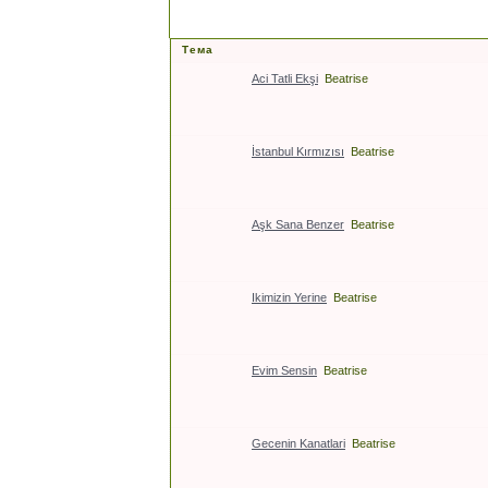
Тема
Aci Tatli Ekşi
Beatrise
İstanbul Kırmızısı
Beatrise
Aşk Sana Benzer
Beatrise
Ikimizin Yerine
Beatrise
Evim Sensin
Beatrise
Gecenin Kanatlari
Beatrise