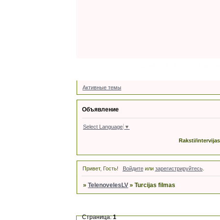
Форум
Latviski
Участн
Активные темы
Объявление
Select Language
▼
Raksti/intervija
Привет, Гость!
Войдите
или
зарегистрируйтесь
.
»
TelenovelesLV
»
Turcijas filmas
Страница:
1