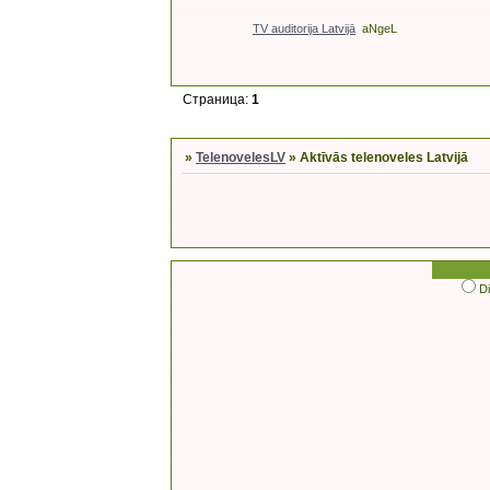
TV auditorija Latvijā
aNgeL
Страница:
1
»
TelenovelesLV
»
Aktīvās telenoveles Latvijā
D