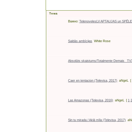
Тема
Важно:
TelenovelesLV APTAUJAS un SPĒL
Saldās ambīcijas
White Rose
Absolūts skaistums/Totalmente Demais _TV3
Caer en tentacion (Televisa, 2017)
aNgeL
[
Las Amazonas (Televisa, 2016)
aNgeL
[
1
Sin tu mirada / Aklā mīla (Televisa, 2017)
aN