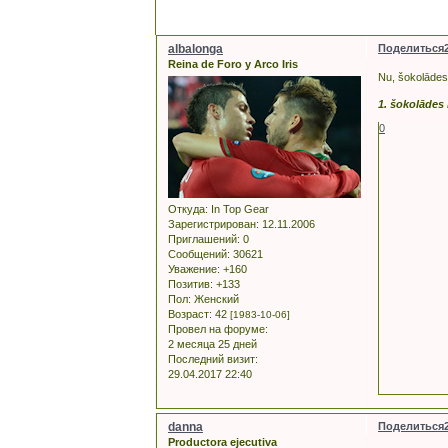
albalonga
Поделиться
Reina de Foro y Arco Iris
Nu, šokolādes
1. šokolādes 
0
Откуда:
In Top Gear
Зарегистрирован
: 12.11.2006
Приглашений:
0
Сообщений:
30621
Уважение:
+160
Позитив:
+133
Пол:
Женский
Возраст:
42
[1983-10-06]
Провел на форуме:
2 месяца 25 дней
Последний визит:
29.04.2017 22:40
danna
Поделиться
Productora ejecutiva