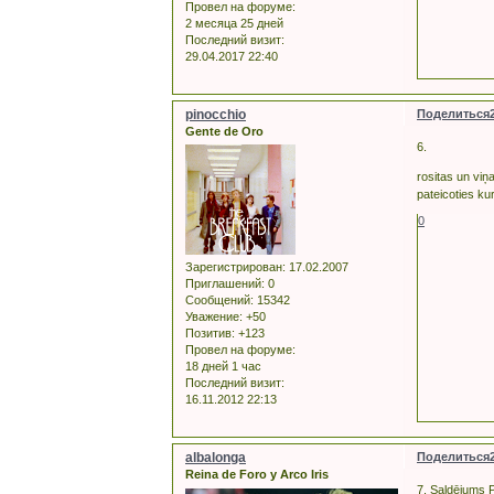
Провел на форуме:
2 месяца 25 дней
Последний визит:
29.04.2017 22:40
pinocchio
Поделиться
Gente de Oro
6.
rositas un viņ
pateicoties kur
0
Зарегистрирован
: 17.02.2007
Приглашений:
0
Сообщений:
15342
Уважение:
+50
Позитив:
+123
Провел на форуме:
18 дней 1 час
Последний визит:
16.11.2012 22:13
albalonga
Поделиться
Reina de Foro y Arco Iris
7. Saldējums P