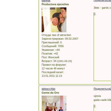
danna
Поделиться
Productora ejecutiva
3bits - gards 
0
Откуда:
law of attraction
Зарегистрирован
: 09.02.2007
Приглашений:
0
Сообщений:
7056
Уважение:
+44
Позитив:
+42
Пол:
Женский
Возраст:
34
[1991-08-26]
Провел на форуме:
12 часов 46 минут
Последний визит:
13.01.2011 11:13
pinocchio
Поделиться
Gente de Oro
sjesta
gada vaele klā
0