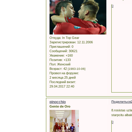
0
Откуда:
In Top Gear
Зарегистрирован
: 12.11.2006
Приглашений:
0
Сообщений:
30621
Уважение:
+160
Позитив:
+133
Пол:
Женский
Возраст:
42
[1983-10-06]
Провел на форуме:
2 месяца 25 дней
Последний визит:
29.04.2017 22:40
pinocchio
Поделиться
Gente de Oro
8.rosistas uzl
starpcitu albal
0