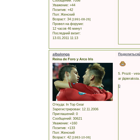
Сообщений:
7056
Уважение:
+44
Позитив:
+42
Пол:
Женский
Возраст:
34
[1991-08-26]
Провел на форуме:
12 часов 46 минут
Последний визит:
13.01.2011 11:13
albalonga
Поделиться
Reina de Foro y Arco Iris
5. Prozit - ve
ar jāpieraksta.
0
Откуда:
In Top Gear
Зарегистрирован
: 12.11.2006
Приглашений:
0
Сообщений:
30621
Уважение:
+160
Позитив:
+133
Пол:
Женский
Возраст:
42
[1983-10-06]