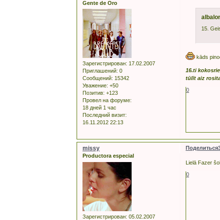
Gente de Oro
albalo
15. Gei
kāds pino
Зарегистрирован
: 17.02.2007
16.ti kokosri
Приглашений:
0
tūlīt aiz ros
Сообщений:
15342
Уважение:
+50
0
Позитив:
+123
Провел на форуме:
18 дней 1 час
Последний визит:
16.11.2012 22:13
missy
Поделиться
Productora especial
Lielā Fazer šo
0
Зарегистрирован
: 05.02.2007