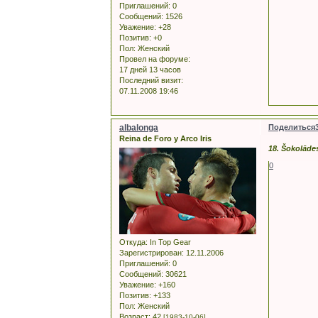
Приглашений:
0
Сообщений:
1526
Уважение:
+28
Позитив:
+0
Пол:
Женский
Провел на форуме:
17 дней 13 часов
Последний визит:
07.11.2008 19:46
albalonga
Поделиться
Reina de Foro y Arco Iris
18. Šokolādes
0
Откуда:
In Top Gear
Зарегистрирован
: 12.11.2006
Приглашений:
0
Сообщений:
30621
Уважение:
+160
Позитив:
+133
Пол:
Женский
Возраст:
42
[1983-10-06]