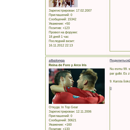
Зарегистрирован
: 17.02.2007
Приглашений:
0
Сообщений:
15342
Уважение:
+50
Позитив:
+123
Провел на форуме:
18 дней 1 час
Последний визит:
16.11.2012 22:13
albalonga
Поделиться
Reina de Foro y Arco Iris
Nu esmu 99. sēr
par gulbi. Es 
9. Karsta šok
0
Откуда:
In Top Gear
Зарегистрирован
: 12.11.2006
Приглашений:
0
Сообщений:
30621
Уважение:
+160
Позитив:
+133