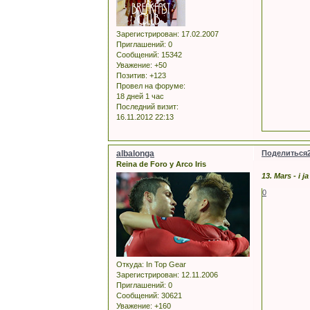
Зарегистрирован
: 17.02.2007
Приглашений:
0
Сообщений:
15342
Уважение:
+50
Позитив:
+123
Провел на форуме:
18 дней 1 час
Последний визит:
16.11.2012 22:13
albalonga
Поделиться
Reina de Foro y Arco Iris
13. Mars - i ja
0
Откуда:
In Top Gear
Зарегистрирован
: 12.11.2006
Приглашений:
0
Сообщений:
30621
Уважение:
+160