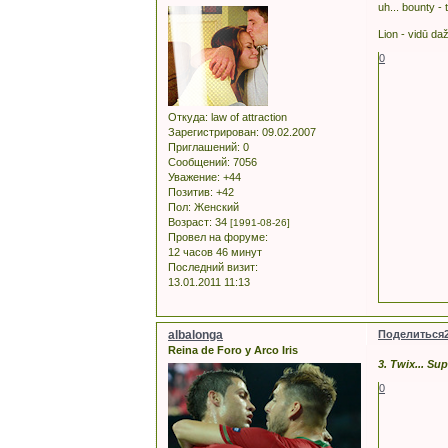
uh... bounty -
Lion - vidū da
0
Откуда:
law of attraction
Зарегистрирован
: 09.02.2007
Приглашений:
0
Сообщений:
7056
Уважение:
+44
Позитив:
+42
Пол:
Женский
Возраст:
34
[1991-08-26]
Провел на форуме:
12 часов 46 минут
Последний визит:
13.01.2011 11:13
albalonga
Поделиться
Reina de Foro y Arco Iris
3. Twix... Su
0