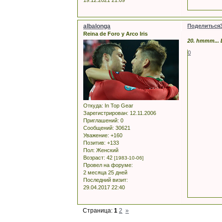
19.12.2021 21:09
albalonga
Поделиться
Reina de Foro y Arco Iris
20. hmmm... 
0
Откуда:
In Top Gear
Зарегистрирован
: 12.11.2006
Приглашений:
0
Сообщений:
30621
Уважение:
+160
Позитив:
+133
Пол:
Женский
Возраст:
42
[1983-10-06]
Провел на форуме:
2 месяца 25 дней
Последний визит:
29.04.2017 22:40
Страница:
1
2
»