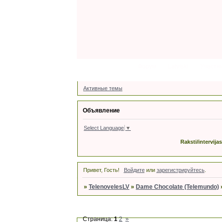
Форум
Latviski
Участн
Активные темы
Объявление
Select Language
▼
Raksti/intervija
Привет, Гость!
Войдите
или
зарегистрируйтесь
.
»
TelenovelesLV
»
Dame Chocolate (Telemundo)
Страница:
1
2
»