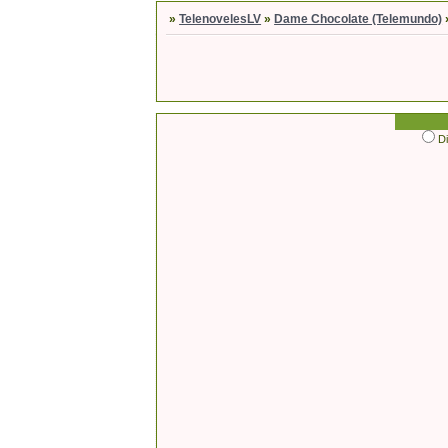
»
TelenovelesLV
»
Dame Chocolate (Telemundo)
D