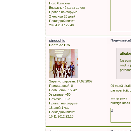
Пол:
Женский
Возраст:
42
[1983-10-06]
Провел на форуме:
2 месяца 25 дней
Последний визит:
29.04.2017 22:40
pinocchio
Поделиться
Gente de Oro
albalo
Nu esmu 
neglītā 
parādās 
Зарегистрирован
: 17.02.2007
Приглашений:
0
99 manā skaitl
Сообщений:
15342
par operācīju 
Уважение:
+50
vinnijs pūks
Позитив:
+123
burvīgs mazs b
Провел на форуме:
18 дней 1 час
0
Последний визит:
16.11.2012 22:13