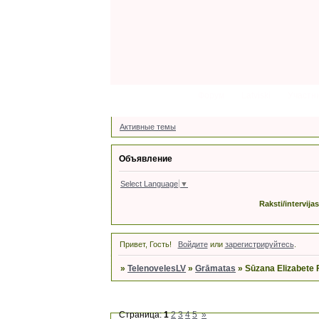
Форум
Latviski
Участн
Активные темы
Объявление
Select Language
▼
Raksti/intervija
Привет, Гость!
Войдите
или
зарегистрируйтесь
.
»
TelenovelesLV
»
Grāmatas
»
Sūzana Elizabete 
Страница:
1
2
3
4
5
»