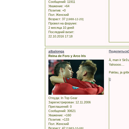
Сообщений:
11911
Уважение:
+64
Позитив:
+0
Пол:
Женский
Возраст:
37
[1988-12-20]
Провел на форуме:
2 месяца 10 дней
Последний визит:
22.10.2016 17:18
albalonga
Поделиться
Reina de Foro y Arco Iris
Ā, man ir Siržu
Yahoooo....
Paklau, ja gri
0
Откуда:
In Top Gear
Зарегистрирован
: 12.11.2006
Приглашений:
0
Сообщений:
30621
Уважение:
+160
Позитив:
+133
Пол:
Женский
Возраст:
42
[1983-10-06]