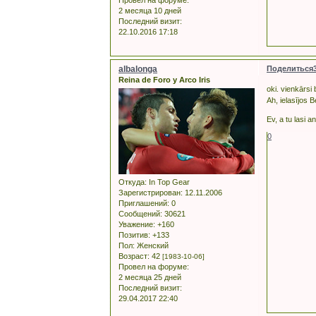
2 месяца 10 дней
Последний визит:
22.10.2016 17:18
albalonga
Поделиться
Reina de Foro y Arco Iris
oki. vienkārsi 
Ah, ielasījos B
Ev, a tu lasi a
0
Откуда:
In Top Gear
Зарегистрирован
: 12.11.2006
Приглашений:
0
Сообщений:
30621
Уважение:
+160
Позитив:
+133
Пол:
Женский
Возраст:
42
[1983-10-06]
Провел на форуме:
2 месяца 25 дней
Последний визит:
29.04.2017 22:40