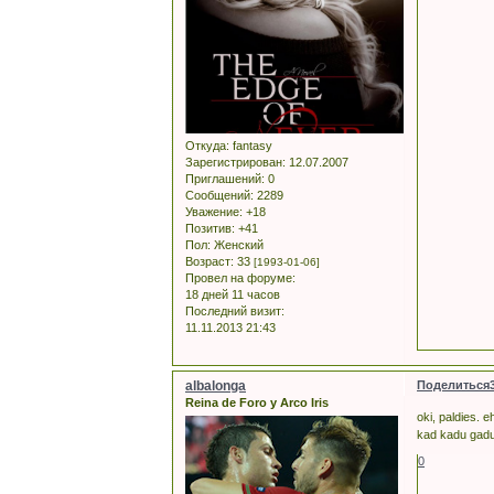
Откуда:
fantasy
Зарегистрирован
: 12.07.2007
Приглашений:
0
Сообщений:
2289
Уважение:
+18
Позитив:
+41
Пол:
Женский
Возраст:
33
[1993-01-06]
Провел на форуме:
18 дней 11 часов
Последний визит:
11.11.2013 21:43
albalonga
Поделиться
Reina de Foro y Arco Iris
oki, paldies. 
kad kadu gadu
0