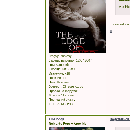
A ta Kis
Krievu valodā i
0
Откуда:
fantasy
Зарегистрирован
: 12.07.2007
Приглашений:
0
Сообщений:
2289
Уважение:
+18
Позитив:
+41
Пол:
Женский
Возраст:
33
[1993-01-06]
Провел на форуме:
18 дней 11 часов
Последний визит:
11.11.2013 21:43
albalonga
Поделиться
Reina de Foro y Arco Iris