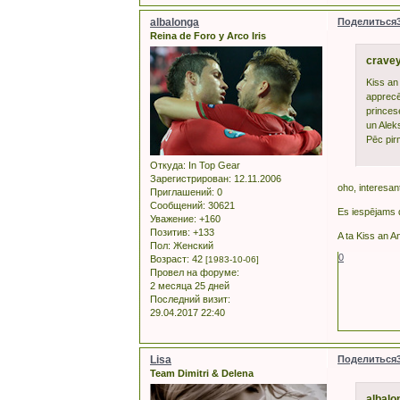
albalonga
Поделиться
Reina de Foro y Arco Iris
cravey
Kiss an
apprecē
princese
un Aleks
Pēc pir
Откуда:
In Top Gear
Зарегистрирован
: 12.11.2006
oho, interesant
Приглашений:
0
Сообщений:
30621
Es iespējams d
Уважение:
+160
Позитив:
+133
A ta Kiss an An
Пол:
Женский
0
Возраст:
42
[1983-10-06]
Провел на форуме:
2 месяца 25 дней
Последний визит:
29.04.2017 22:40
Lisa
Поделиться
Team Dimitri & Delena
albalo