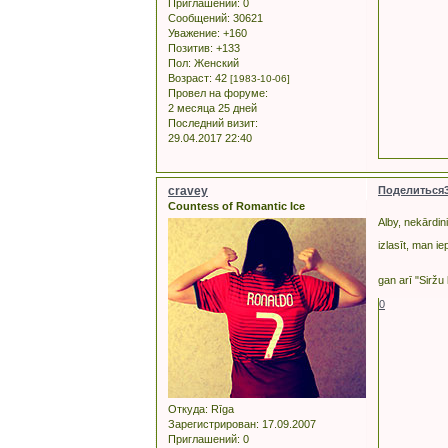
Приглашений:
0
Сообщений:
30621
Уважение:
+160
Позитив:
+133
Пол:
Женский
Возраст:
42
[1983-10-06]
Провел на форуме:
2 месяца 25 дней
Последний визит:
29.04.2017 22:40
cravey
Поделиться
Countess of Romantic Ice
Alby, nekārdin
izlasīt, man i
gan arī "Siržu
0
Откуда:
Rīga
Зарегистрирован
: 17.09.2007
Приглашений:
0