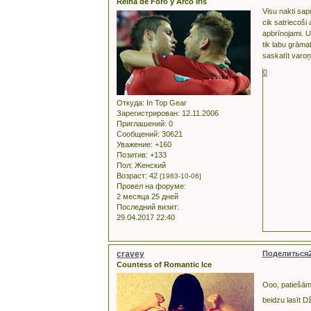
Reina de Foro y Arco Iris
Visu nakti sap
cik satriecoši
apbrīnojami. U
tik labu grāmat
saskatīt varoņ
0
Откуда:
In Top Gear
Зарегистрирован
: 12.11.2006
Приглашений:
0
Сообщений:
30621
Уважение:
+160
Позитив:
+133
Пол:
Женский
Возраст:
42
[1983-10-06]
Провел на форуме:
2 месяца 25 дней
Последний визит:
29.04.2017 22:40
cravey
Поделиться
Countess of Romantic Ice
Ooo, patiešām 
beidzu lasīt D