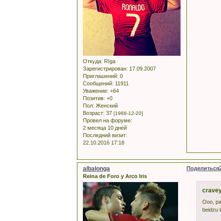
Откуда:
Rīga
Зарегистрирован
: 17.09.2007
Приглашений:
0
Сообщений:
11911
Уважение:
+64
Позитив:
+0
Пол:
Женский
Возраст:
37
[1988-12-20]
Провел на форуме:
2 месяца 10 дней
Последний визит:
22.10.2016 17:18
albalonga
Поделиться
Reina de Foro y Arco Iris
cravey
Ooo, pa
beidzu l