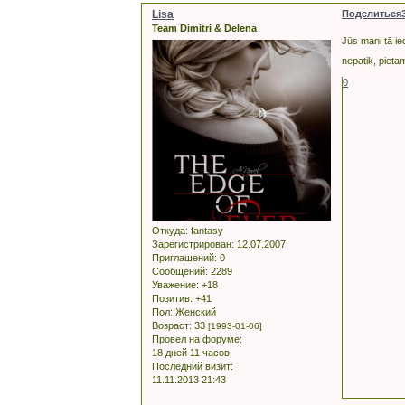
Lisa
Поделиться
Team Dimitri & Delena
Jūs mani tā ie
nepatik, pieta
0
Откуда:
fantasy
Зарегистрирован
: 12.07.2007
Приглашений:
0
Сообщений:
2289
Уважение:
+18
Позитив:
+41
Пол:
Женский
Возраст:
33
[1993-01-06]
Провел на форуме:
18 дней 11 часов
Последний визит:
11.11.2013 21:43