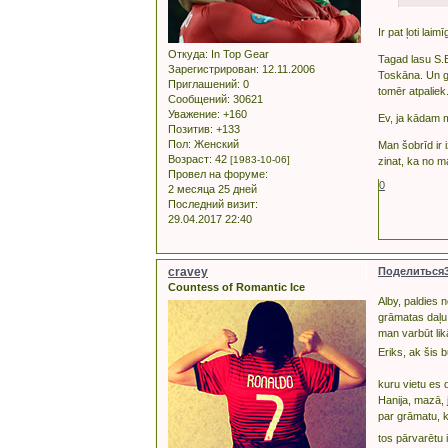
Ir pat ļoti lai
Откуда:
In Top Gear
Tagad lasu S.E
Зарегистрирован
: 12.11.2006
Toskāna. Un g
Приглашений:
0
tomēr atpaliek
Сообщений:
30621
Уважение:
+160
Ev, ja kādam m
Позитив:
+133
Пол:
Женский
Man šobrīd ir 
Возраст:
42
[1983-10-06]
zinat, ka no ma
Провел на форуме:
0
2 месяца 25 дней
Последний визит:
29.04.2017 22:40
cravey
Поделиться
Countess of Romantic Ice
Alby, paldies 
grāmatas daļu i
man varbūt lik
Eriks, ak šis b
kuru vietu es d
Hanija, mazā, 
par grāmatu, k
tos pārvarētu 