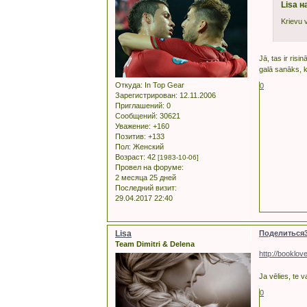
Lisa н
Krievu v
Jā, tas ir risi
galā sanāks, k
Откуда:
In Top Gear
0
Зарегистрирован
: 12.11.2006
Приглашений:
0
Сообщений:
30621
Уважение:
+160
Позитив:
+133
Пол:
Женский
Возраст:
42
[1983-10-06]
Провел на форуме:
2 месяца 25 дней
Последний визит:
29.04.2017 22:40
Lisa
Поделиться
Team Dimitri & Delena
http://booklo
Ja vēlies, te v
0