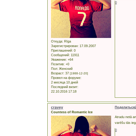
0
Откуда:
Rīga
Зарегистрирован
: 17.09.2007
Приглашений:
0
Сообщений:
11911
Уважение:
+64
Позитив:
+0
Пол:
Женский
Возраст:
37
[1988-12-20]
Провел на форуме:
2 месяца 10 дней
Последний визит:
22.10.2016 17:18
cravey
Поделиться
Countess of Romantic Ice
Atradu netā an
varēšu tās ieg
0