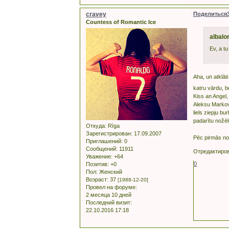
cravey
Поделиться
Countess of Romantic Ice
albalo
Ev, a tu
Aha, un atklāti
katru vārdu, be
Kiss an Angel,
Aleksu Markovu
liels ziepju bu
padarītu nožēl
Откуда:
Rīga
Зарегистрирован
: 17.09.2007
Pēc pirmās no
Приглашений:
0
Сообщений:
11911
Отредактиров
Уважение:
+64
0
Позитив:
+0
Пол:
Женский
Возраст:
37
[1988-12-20]
Провел на форуме:
2 месяца 10 дней
Последний визит:
22.10.2016 17:18