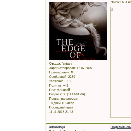
Noteikti būs a
0
Откуда:
fantasy
Зарегистрирован
: 12.07.2007
Приглашений:
0
Сообщений:
2289
Уважение:
+18
Позитив:
+41
Пол:
Женский
Возраст:
33
[1993-01-06]
Провел на форуме:
18 дней 11 часов
Последний визит:
11.11.2013 21:43
albalonga
Поделиться