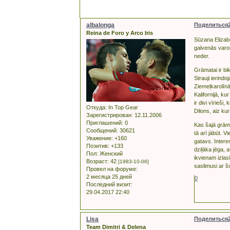
albalonga
Поделиться
Reina de Foro y Arco Iris
Sūzana Elizabe
galvenās varo
neder.
Grāmatai ir bik
Strauji ierind
Ziemeļkarolīnā
Kalifornijā, k
ir divi vīrieš
Откуда:
In Top Gear
Dilons, aiz k
Зарегистрирован
: 12.11.2006
Приглашений:
0
Kas šajā grāma
Сообщений:
30621
tā arī jābūt. 
Уважение:
+160
gatavs. Interes
Позитив:
+133
dziļāka jēga, 
Пол:
Женский
ikvienam izlas
Возраст:
42
[1983-10-06]
saslimusi ar š
Провел на форуме:
2 месяца 25 дней
0
Последний визит:
29.04.2017 22:40
Lisa
Поделиться
Team Dimitri & Delena