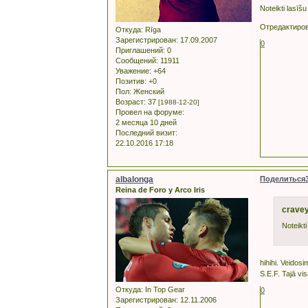
Noteikti lasīš
Отредактиров
Откуда:
Rīga
Зарегистрирован
: 17.09.2007
0
Приглашений:
0
Сообщений:
11911
Уважение:
+64
Позитив:
+0
Пол:
Женский
Возраст:
37
[1988-12-20]
Провел на форуме:
2 месяца 10 дней
Последний визит:
22.10.2016 17:18
albalonga
Поделиться
Reina de Foro y Arco Iris
cravey
Noteikti
hihihi. Veidos
S.E.F. Tajā vis
Откуда:
In Top Gear
0
Зарегистрирован
: 12.11.2006