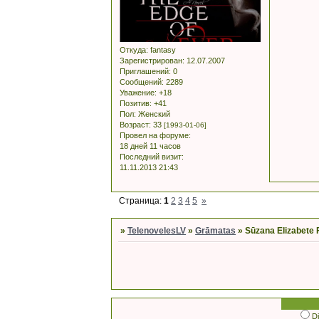
Откуда:
fantasy
Зарегистрирован
: 12.07.2007
Приглашений:
0
Сообщений:
2289
Уважение:
+18
Позитив:
+41
Пол:
Женский
Возраст:
33
[1993-01-06]
Провел на форуме:
18 дней 11 часов
Последний визит:
11.11.2013 21:43
Страница:
1
2
3
4
5
»
»
TelenovelesLV
»
Grāmatas
»
Sūzana Elizabete 
D