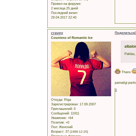
Провел на форуме:
2 месяца 25 дней
Последний визит:
29.04.2017 22:40
cravey
Поделиться
Countess of Romantic Ice
albalo
Paklau, 
Thanx
pamatīgi par
0
Откуда:
Rīga
Зарегистрирован
: 17.09.2007
Приглашений:
0
Сообщений:
11911
Уважение:
+64
Позитив:
+0
Пол:
Женский
Возраст:
37
[1988-12-20]
Провел на форуме: