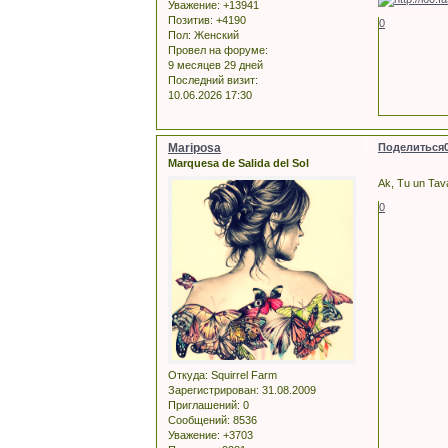
Уважение:
+13941
Позитив:
+4190
0
Пол:
Женский
Провел на форуме:
9 месяцев 29 дней
Последний визит:
10.06.2026 17:30
Mariposa
Поделиться
Marquesa de Salida del Sol
Ak, Tu un Tava
0
Откуда:
Squirrel Farm
Зарегистрирован
: 31.08.2009
Приглашений:
0
Сообщений:
8536
Уважение:
+3703