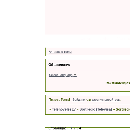
Форум
Latviski
Участн
Активные темы
Объявление
Select Language
▼
Raksti/intervija
Привет, Гость!
Войдите
или
зарегистрируйтесь
.
»
TelenovelesLV
»
Sortilegio (Televisa)
»
Sortileg
Страница:
«
1
2
3
4