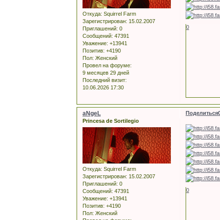
Откуда:
Squirrel Farm
Зарегистрирован
: 15.02.2007
0
Приглашений:
0
Сообщений:
47391
Уважение:
+13941
Позитив:
+4190
Пол:
Женский
Провел на форуме:
9 месяцев 29 дней
Последний визит:
10.06.2026 17:30
aNgeL
Поделиться
Princesa de Sortilegio
Откуда:
Squirrel Farm
Зарегистрирован
: 15.02.2007
Приглашений:
0
0
Сообщений:
47391
Уважение:
+13941
Позитив:
+4190
Пол:
Женский