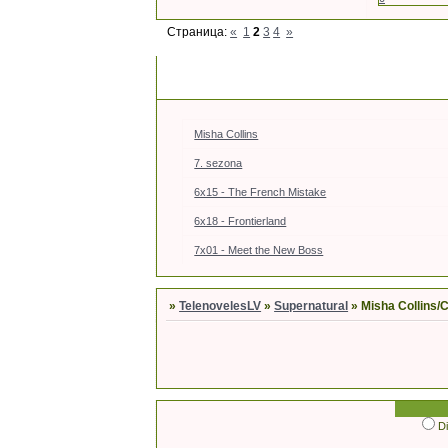
Страница:
«
1
2
3
4
»
Misha Collins
7. sezona
6x15 - The French Mistake
6x18 - Frontierland
7x01 - Meet the New Boss
»
TelenovelesLV
»
Supernatural
»
Misha Collins/C
D