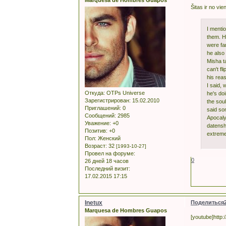
Marquesa de Hombres Guapos
Šitas ir no v
I menti
them. H
were fa
he also 
Misha t
can't f
his rea
I said,
Откуда:
OTPs Universe
he's doi
Зарегистрирован
: 15.02.2010
the sou
Приглашений:
0
said so
Сообщений:
2985
Apocalyp
Уважение:
+0
datensh
Позитив:
+0
extremel
Пол:
Женский
Возраст:
32
[1993-10-27]
Провел на форуме:
0
26 дней 18 часов
Последний визит:
17.02.2015 17:15
Inetux
Поделиться
Marquesa de Hombres Guapos
[youtube]http