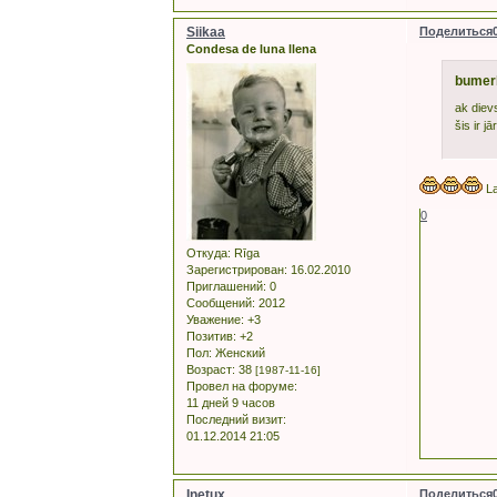
Siikaa
Поделиться
Condesa de luna llena
bumer
ak diev
šis ir j
La
0
Откуда:
Rīga
Зарегистрирован
: 16.02.2010
Приглашений:
0
Сообщений:
2012
Уважение:
+3
Позитив:
+2
Пол:
Женский
Возраст:
38
[1987-11-16]
Провел на форуме:
11 дней 9 часов
Последний визит:
01.12.2014 21:05
Inetux
Поделиться