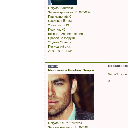
Откуда:
Boredom
Зарегистрирован
: 20.07.2007
Приглашений:
0
Сообщений:
6830
Уважение:
+19
Позитив:
+5
Возраст:
35
[1990-09-19]
Провел на форуме:
26 дней 22 часа
Последний визит:
28.01.2018 11:59
Inetux
Поделиться
Marquesa de Hombres Guapos
Vai ne? Es nev
0
Откуда:
OTPs Universe
Зарегистрирован
: 15.02.2010