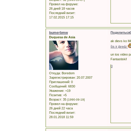
Провел на форуме:
26 дней 18 часов
Последний визит:
17.02.2015 17:15
bumerbmw
Поделиться
Duquesa de Asia
ak dievs ko Mi
šis ir jāredz
un tos video p
Fantastiski!
0
Откуда:
Boredom
Зарегистрирован
: 20.07.2007
Приглашений:
0
Сообщений:
6830
Уважение:
+19
Позитив:
+5
Возраст:
35
[1990-09-19]
Провел на форуме:
26 дней 22 часа
Последний визит:
28.01.2018 11:59