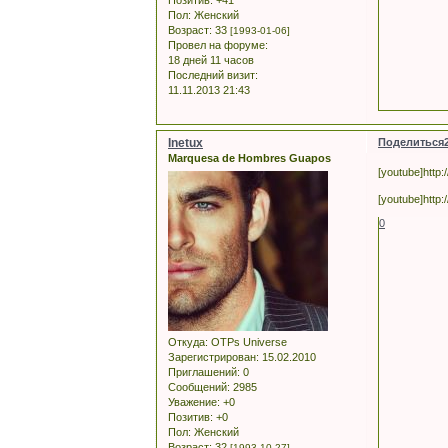
Позитив:
+41
Пол:
Женский
Возраст:
33
[1993-01-06]
Провел на форуме:
18 дней 11 часов
Последний визит:
11.11.2013 21:43
Inetux
Поделиться
Marquesa de Hombres Guapos
[youtube]http
[youtube]http
0
Откуда:
OTPs Universe
Зарегистрирован
: 15.02.2010
Приглашений:
0
Сообщений:
2985
Уважение:
+0
Позитив:
+0
Пол:
Женский
Возраст:
32
[1993-10-27]