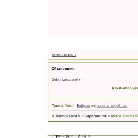
Форум
Latviski
Участн
Активные темы
Объявление
Select Language
▼
Raksti/intervija
Привет, Гость!
Войдите
или
зарегистрируйтесь
.
»
TelenovelesLV
»
Supernatural
»
Misha Collins/C
Страница:
«
1
2
3
4
»