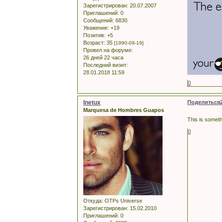
Зарегистрирован
: 20.07.2007
Приглашений:
0
Сообщений:
6830
Уважение:
+19
Позитив:
+5
Возраст:
35
[1990-09-19]
Провел на форуме:
26 дней 22 часа
Последний визит:
28.01.2018 11:59
0
Inetux
Поделиться
Marquesa de Hombres Guapos
This is somet
0
Откуда:
OTPs Universe
Зарегистрирован
: 15.02.2010
Приглашений:
0