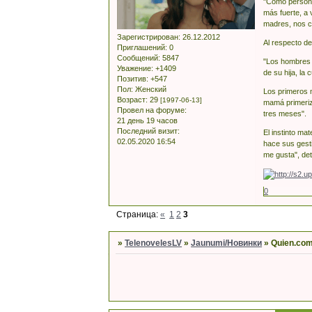
"Como persona
más fuerte, a 
madres, nos c
Зарегистрирован
: 26.12.2012
Al respecto d
Приглашений:
0
Сообщений:
5847
"Los hombres 
Уважение:
+1409
de su hija, la
Позитив:
+547
Пол:
Женский
Los primeros m
Возраст:
29
[1997-06-13]
mamá primeriza
Провел на форуме:
tres meses".
21 день 19 часов
Последний визит:
El instinto ma
02.05.2020 16:54
hace sus gesti
me gusta", de
0
Страница:
«
1
2
3
»
TelenovelesLV
»
Jaunumi/Новинки
»
Quien.com 