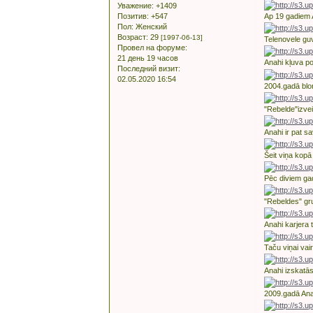
Уважение:
+1409
Позитив:
+547
Ap 19 gadiem A
Пол:
Женский
Возраст:
29
[1997-06-13]
Telenovele gu
Провел на форуме:
21 день 19 часов
Anahi kļuva p
Последний визит:
02.05.2020 16:54
2004.gadā blon
"Rebelde"izve
Anahi ir pat sa
Šeit viņa kop
Pēc diviem gad
"Rebeldes" gr
Anahi karjera t
Taču viņai vai
Anahi izskatās 
2009.gadā Anah