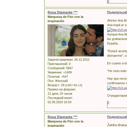
0
Rosa Diamante ***
Поделиться
Marquesa de Flor con la
Aktrise Ana B
inspiración
Ana kopā ar sa
Aunque Ana Bre
las grabacione
España.
"Estaré acomp
distraerme", c
Зарегистрирован
: 26.12.2012
En cuanto a la
Приглашений:
0
Сообщений:
5847
"He visto todo
Уважение:
+1409
Позитив:
+547
Hay que record
Пол:
Женский
confirmamos s
Возраст:
29
[1997-06-13]
Провел на форуме:
21 день 19 часов
Отредактирова
Последний визит:
02.05.2020 16:54
0
Rosa Diamante ***
Поделиться
Marquesa de Flor con la
Žaklīna Brakam
inspiración