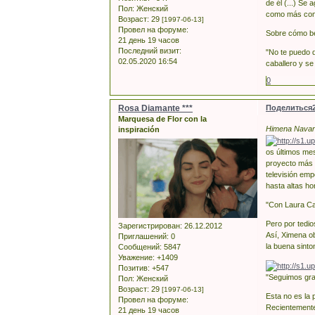
de él (...) S
Пол:
Женский
como más comp
Возраст:
29
[1997-06-13]
Провел на форуме:
Sobre cómo bes
21 день 19 часов
Последний визит:
"No te puedo d
02.05.2020 16:54
caballero y se
0
Rosa Diamante ***
Поделиться
Marquesa de Flor con la
Himena Navarr
inspiración
os últimos mes
proyecto más r
televisión em
hasta altas ho
"Con Laura Ca
Pero por tedi
Зарегистрирован
: 26.12.2012
Así, Ximena o
Приглашений:
0
la buena sinto
Сообщений:
5847
Уважение:
+1409
Позитив:
+547
"Seguimos gra
Пол:
Женский
Возраст:
29
[1997-06-13]
Esta no es la 
Провел на форуме:
Recientemente,
21 день 19 часов