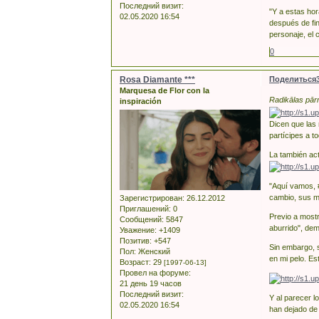
Последний визит:
"Y a estas hor
02.05.2020 16:54
después de fin
personaje, el 
0
Rosa Diamante ***
Поделиться
Marquesa de Flor con la
Radikālas pārm
inspiración
Dicen que las 
partícipes a t
La también ac
"Aquí vamos, #
cambio, sus mi
Зарегистрирован
: 26.12.2012
Приглашений:
0
Previo a mostr
Сообщений:
5847
aburrido", de
Уважение:
+1409
Позитив:
+547
Sin embargo, s
Пол:
Женский
en mi pelo. Es
Возраст:
29
[1997-06-13]
Провел на форуме:
21 день 19 часов
Последний визит:
Y al parecer 
02.05.2020 16:54
han dejado de 