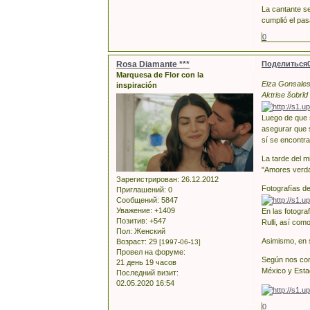
La cantante s
cumplió el pas
0
Rosa Diamante ***
Поделиться
Marquesa de Flor con la
Eiza Gonsales
inspiración
Aktrise šobrīd
Luego de que s
asegurar que 
sí se encontra
La tarde del m
"Amores verd
Зарегистрирован
: 26.12.2012
Fotografías de
Приглашений:
0
Сообщений:
5847
Уважение:
+1409
En las fotogra
Позитив:
+547
Rulli, así como
Пол:
Женский
Asimismo, en 
Возраст:
29
[1997-06-13]
Провел на форуме:
Según nos conf
21 день 19 часов
México y Esta
Последний визит:
02.05.2020 16:54
0