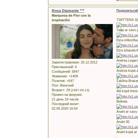
Rosa Diamante ***
Поделиться
Marquesa de Flor con la
TWITTERA SL
inspiración
Talija ar savu
Eiza-mīlestība
Eiza izbauda 
Andrea Legarr
Зарегистрирован
: 26.12.2012
Приглашений:
0
Andrea kopā a
Сообщений:
5847
Уважение:
+1409
Позитив:
+547
Žaklīna Braka
Пол:
Женский
Возраст:
29
[1997-06-13]
Abi kopā fotos
Провел на форуме:
21 день 19 часов
Belinda
Последний визит:
02.05.2020 16:54
Anahi ar savu 
Anahi 30
Anahi kopā ar 