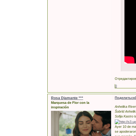
Отредактирова
0
Rosa Diamante ***
Поделиться
Marquesa de Flor con la
Anhelika River
inspiración
Šobrīd Anhelik
Sofija Kastro t
Ayer 10 de may
se apoderaron 