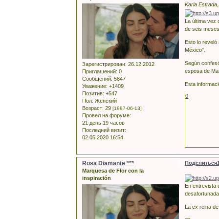
Karla Estrada
La última vez
de seis meses 
Esto lo reveló
México".
Según confesó
Зарегистрирован
: 26.12.2012
esposa de Mart
Приглашений:
0
Сообщений:
5847
Esta informaci
Уважение:
+1409
Позитив:
+547
0
Пол:
Женский
Возраст:
29
[1997-06-13]
Провел на форуме:
21 день 19 часов
Последний визит:
02.05.2020 16:54
Rosa Diamante ***
Поделиться
Marquesa de Flor con la
inspiración
En entrevista 
desafortunada
La ex reina de