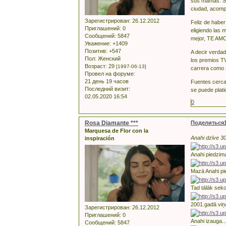
sus mamás. Sob
ciudad, acomp
Зарегистрирован
: 26.12.2012
Feliz de haber
Приглашений:
0
eligiendo las 
Сообщений:
5847
mejor, TE AMO!
Уважение:
+1409
Позитив:
+547
A decir verdad
Пол:
Женский
los premios T
Возраст:
29
[1997-06-13]
carrera como a
Провел на форуме:
21 день 19 часов
Fuentes cerca
Последний визит:
se puede plati
02.05.2020 16:54
0
Rosa Diamante ***
Поделиться
Marquesa de Flor con la
Anahi dzīve 30
inspiración
Anahi piedzim
Mazā Anahi pie
Tad tālāk seko
2001.gadā viņa
Зарегистрирован
: 26.12.2012
Приглашений:
0
Anahi izauga...
Сообщений:
5847