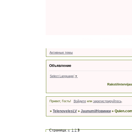
Форум
Latviski
Участн
Активные темы
Объявление
Select Language
▼
Raksti/intervija
Привет, Гость!
Войдите
или
зарегистрируйтесь
.
»
TelenovelesLV
»
Jaunumi/Новинки
»
Quien.com 
Страница:
«
1
2
3