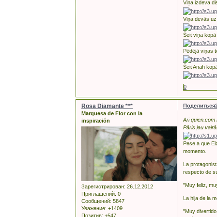
Viņa izdeva di
Viņa devās uz 
Šeit viņa kopā
Pēdējā viņas t
Šeit Anah kop
0
Rosa Diamante ***
Поделиться
Marquesa de Flor con la
Arī quien.com 
inspiración
Pāris jau vairā
Pese a que Eiz
momento.
La protagonist
respecto de su
"Muy feliz, m
Зарегистрирован
: 26.12.2012
Приглашений:
0
La hija de la 
Сообщений:
5847
Уважение:
+1409
"Muy divertid
Позитив:
+547