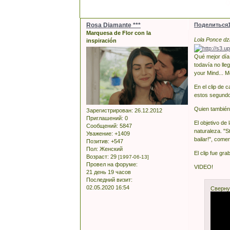
Q
Rosa Diamante ***
Поделиться
Marquesa de Flor con la
Lola Ponce dzi
inspiración
Qué mejor día
todavía no lle
your Mind... 
En el clip de 
estos segundo
Quien también 
Зарегистрирован
: 26.12.2012
Приглашений:
0
El objetivo de
Сообщений:
5847
naturaleza. "S
Уважение:
+1409
bailar!", comen
Позитив:
+547
Пол:
Женский
El clip fue g
Возраст:
29
[1997-06-13]
Провел на форуме:
VIDEO!
21 день 19 часов
Последний визит:
02.05.2020 16:54
Сверну