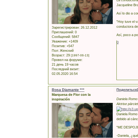
La conductora
Jacqueline Bra
Así lo dio a c
"Hoy tuve el v
conductora de 
Зарегистрирован
: 26.12.2012
Приглашений:
0
Así, poco a po
Сообщений:
5847
Уважение:
+1409
0
Позитив:
+547
Пол:
Женский
Возраст:
29
[1997-06-13]
Провел на форуме:
21 день 19 часов
Последний визит:
02.05.2020 16:54
Rosa Diamante ***
Поделиться
Marquesa de Flor con la
Daniela Romo j
inspiración
Aktrise pārcie
Daniela Romo n
debido al cánc
"ME DESPOJ
-Daniela, ¿qué