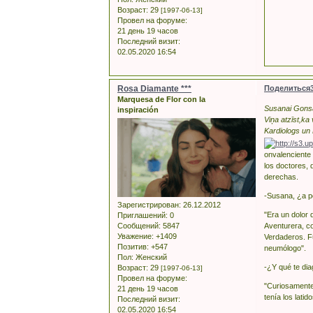
Возраст:
29
[1997-06-13]
Провел на форуме:
21 день 19 часов
Последний визит:
02.05.2020 16:54
Rosa Diamante ***
Поделиться
Marquesa de Flor con la
Susanai Gonsal
inspiración
Viņa atzīst,ka
Kardiologs un 
onvalenciente 
los doctores, 
derechas.
-Susana, ¿a p
Зарегистрирован
: 26.12.2012
"Era un dolor
Приглашений:
0
Aventurera, c
Сообщений:
5847
Уважение:
+1409
Verdaderos. Fu
Позитив:
+547
neumólogo".
Пол:
Женский
-¿Y qué te di
Возраст:
29
[1997-06-13]
Провел на форуме:
"Curiosamente
21 день 19 часов
tenía los lat
Последний визит:
02.05.2020 16:54