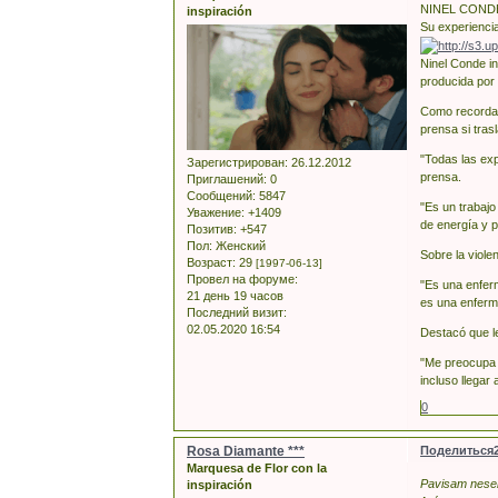
NINEL COND
inspiración
Su experiencia
Ninel Conde in
producida por 
Como recordará
prensa si trasl
"Todas las exp
Зарегистрирован
: 26.12.2012
prensa.
Приглашений:
0
Сообщений:
5847
"Es un trabajo
Уважение:
+1409
de energía y p
Позитив:
+547
Пол:
Женский
Sobre la viole
Возраст:
29
[1997-06-13]
Провел на форуме:
"Es una enfer
21 день 19 часов
es una enferme
Последний визит:
02.05.2020 16:54
Destacó que l
"Me preocupa 
incluso llegar 
0
Rosa Diamante ***
Поделиться
Marquesa de Flor con la
Pavisam nesen 
inspiración