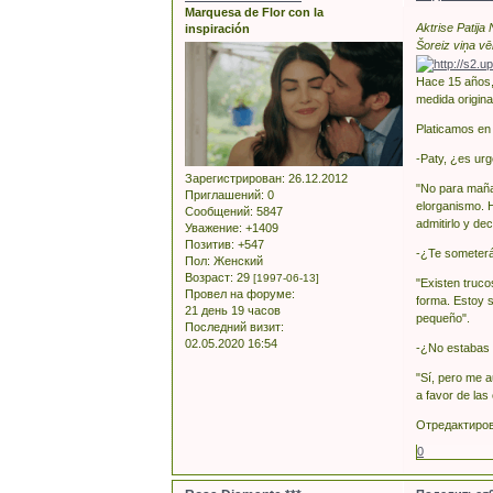
Marquesa de Flor con la
Aktrise Patija
inspiración
Šoreiz viņa vē
Hace 15 años, 
medida origina
Platicamos en
-Paty, ¿es urg
Зарегистрирован
: 26.12.2012
"No para maña
Приглашений:
0
elorganismo. H
Сообщений:
5847
admitirlo y de
Уважение:
+1409
Позитив:
+547
-¿Te someterás
Пол:
Женский
Возраст:
29
[1997-06-13]
"Existen truco
Провел на форуме:
forma. Estoy 
21 день 19 часов
pequeño".
Последний визит:
02.05.2020 16:54
-¿No estabas 
"Sí, pero me 
a favor de las
Отредактирова
0