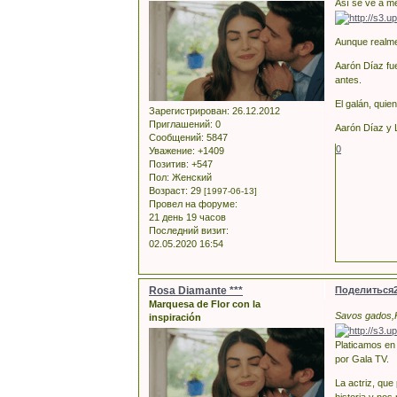
Así se ve a m
Aunque realme
Aarón Díaz fu
antes.
El galán, quie
Зарегистрирован
: 26.12.2012
Приглашений:
0
Aarón Díaz y 
Сообщений:
5847
0
Уважение:
+1409
Позитив:
+547
Пол:
Женский
Возраст:
29
[1997-06-13]
Провел на форуме:
21 день 19 часов
Последний визит:
02.05.2020 16:54
Rosa Diamante ***
Поделиться
Marquesa de Flor con la
Savos gados,Kr
inspiración
Platicamos en 
por Gala TV.
La actriz, que