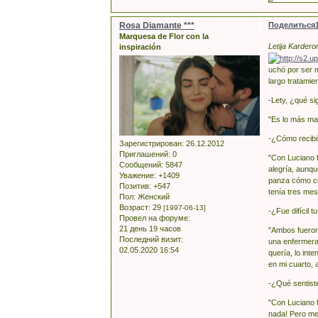
Rosa Diamante ***
Поделиться
Marquesa de Flor con la
Letija Karder
inspiración
uchó por ser 
largo tratami
-Lety, ¿qué si
"Es lo más ma
-¿Cómo recibi
Зарегистрирован
: 26.12.2012
Приглашений:
0
"Con Luciano 
Сообщений:
5847
alegría, aunqu
Уважение:
+1409
panza cómo cr
Позитив:
+547
tenía tres mes
Пол:
Женский
Возраст:
29
[1997-06-13]
-¿Fue difícil
Провел на форуме:
21 день 19 часов
"Ambos fueron 
Последний визит:
una enfermera
02.05.2020 16:54
quería, lo int
en mi cuarto, 
-¿Qué sentist
"Con Luciano f
nada! Pero me