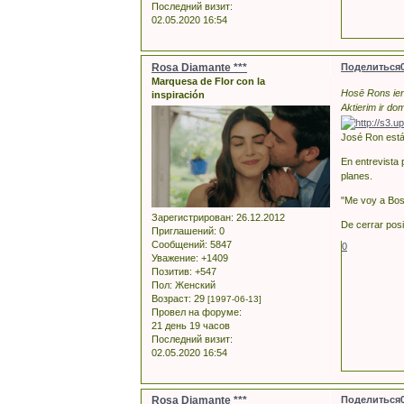
Последний визит:
02.05.2020 16:54
Rosa Diamante ***
Поделиться
Marquesa de Flor con la
Hosē Rons i
inspiración
Aktierim ir do
José Ron está
En entrevista 
planes.
"Me voy a Bost
Зарегистрирован
: 26.12.2012
De cerrar posi
Приглашений:
0
Сообщений:
5847
0
Уважение:
+1409
Позитив:
+547
Пол:
Женский
Возраст:
29
[1997-06-13]
Провел на форуме:
21 день 19 часов
Последний визит:
02.05.2020 16:54
Rosa Diamante ***
Поделиться