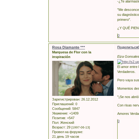
-¿Te alarmast
"Me desconcer
su diagnóstico
primero".
¿Y QUÉ PIENS
0
Rosa Diamante ***
Поделиться
Marquesa de Flor con la
Eiza Gonsalesa
inspiración
El amor entre 
Verdaderos.
Pero vaya sust
Momentos desp
"¡Se nos abrió
Зарегистрирован
: 26.12.2012
Приглашений:
0
Con risas nerv
Сообщений:
5847
Уважение:
+1409
Amores Verdad
Позитив:
+547
0
Пол:
Женский
Возраст:
29
[1997-06-13]
Провел на форуме:
21 день 19 часов