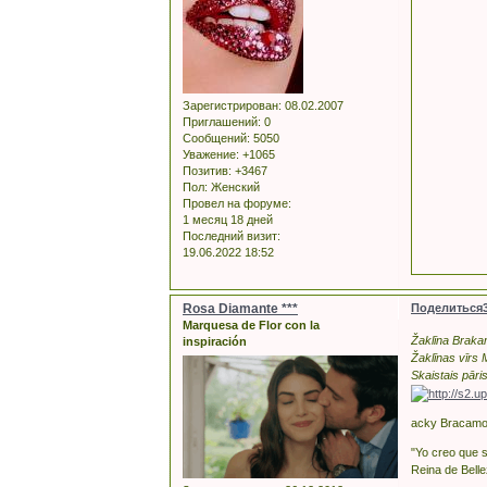
Зарегистрирован
: 08.02.2007
Приглашений:
0
Сообщений:
5050
Уважение:
+1065
Позитив:
+3467
Пол:
Женский
Провел на форуме:
1 месяц 18 дней
Последний визит:
19.06.2022 18:52
Rosa Diamante ***
Поделиться
Marquesa de Flor con la
Žaklīna Brakam
inspiración
Žaklīnas vīrs 
Skaistais pāri
acky Bracamon
"Yo creo que s
Reina de Belle