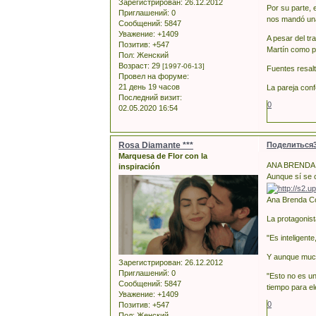
Зарегистрирован
: 26.12.2012
Por su parte, 
Приглашений:
0
nos mandó una
Сообщений:
5847
Уважение:
+1409
A pesar del t
Позитив:
+547
Martín como p
Пол:
Женский
Возраст:
29
[1997-06-13]
Fuentes resalt
Провел на форуме:
21 день 19 часов
La pareja conf
Последний визит:
0
02.05.2020 16:54
Rosa Diamante ***
Поделиться
Marquesa de Flor con la
ANA BRENDA
inspiración
Aunque sí se c
Ana Brenda Co
La protagonis
"Es inteligent
Y aunque mucha
Зарегистрирован
: 26.12.2012
Приглашений:
0
"Esto no es un
Сообщений:
5847
tiempo para el
Уважение:
+1409
0
Позитив:
+547
Пол:
Женский