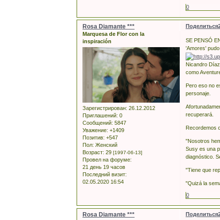
0
Rosa Diamante ***
Поделиться
Marquesa de Flor con la
SE PENSÓ E
inspiración
'Amores' pudo
Nicandro Díaz
como Aventurer
Pero eso no es
personaje.
Afortunadamen
Зарегистрирован
: 26.12.2012
recuperará.
Приглашений:
0
Сообщений:
5847
Recordemos qu
Уважение:
+1409
Позитив:
+547
"Nosotros hemo
Пол:
Женский
Susy es una pr
Возраст:
29
[1997-06-13]
diagnóstico. 
Провел на форуме:
21 день 19 часов
"Tiene que rep
Последний визит:
02.05.2020 16:54
"Quizá la sema
0
Rosa Diamante ***
Поделиться