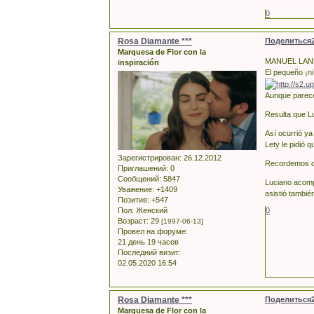
0
Rosa Diamante ***
Поделиться
Marquesa de Flor con la
MANUEL LAN
inspiración
El pequeño ¡ni
Aunque parecer
Resulta que L
Así ocurrió ya
Lety le pidió q
Зарегистрирован
: 26.12.2012
Recordemos qu
Приглашений:
0
Сообщений:
5847
Luciano acomp
Уважение:
+1409
asistió tambié
Позитив:
+547
Пол:
Женский
0
Возраст:
29
[1997-06-13]
Провел на форуме:
21 день 19 часов
Последний визит:
02.05.2020 16:54
Rosa Diamante ***
Поделиться
Marquesa de Flor con la