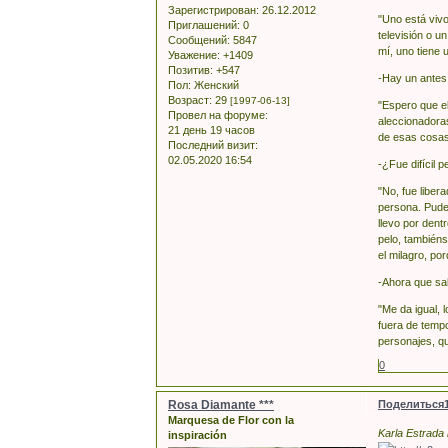
Зарегистрирован
: 26.12.2012
"Uno está vivo
Приглашений:
0
televisión o u
Сообщений:
5847
mí, uno tiene
Уважение:
+1409
Позитив:
+547
-Hay un antes 
Пол:
Женский
Возраст:
29
[1997-06-13]
"Espero que e
Провел на форуме:
aleccionadoras
21 день 19 часов
de esas cosas 
Последний визит:
02.05.2020 16:54
-¿Fue difícil p
"No, fue liber
persona. Pude 
llevo por dent
pelo, tambiéns
el milagro, p
-Ahora que sal
"Me da igual, 
fuera de temp
personajes, q
0
Rosa Diamante ***
Поделиться
Marquesa de Flor con la
Karla Estrada
inspiración