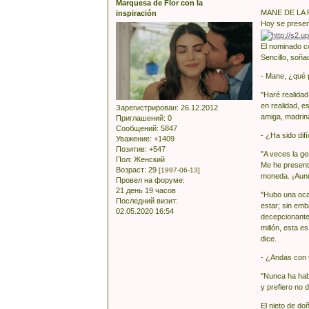
Marquesa de Flor con la
MANE DE LA
inspiración
Hoy se present
El nominado c
Sencillo, soña
- Mane, ¿qué 
"Haré realidad
en realidad, 
Зарегистрирован
: 26.12.2012
amiga, madrin
Приглашений:
0
Сообщений:
5847
- ¿Ha sido difí
Уважение:
+1409
Позитив:
+547
"A veces la g
Пол:
Женский
Me he presenta
Возраст:
29
[1997-06-13]
moneda. ¡Aunq
Провел на форуме:
21 день 19 часов
"Hubo una oca
Последний визит:
estar; sin emb
02.05.2020 16:54
decepcionante
millón, esta e
dice.
- ¿Andas con
"Nunca ha habi
y prefiero no d
El nieto de d