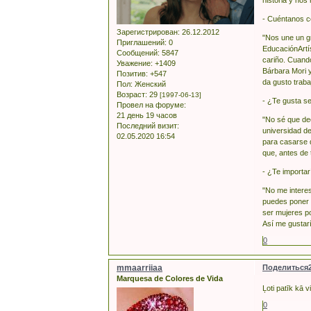
historia y nos
- Cuéntanos c
Зарегистрирован
: 26.12.2012
"Nos une un g
Приглашений:
0
EducaciónArtís
Сообщений:
5847
cariño. Cuand
Уважение:
+1409
Bárbara Mori y
Позитив:
+547
da gusto traba
Пол:
Женский
Возраст:
29
[1997-06-13]
- ¿Te gusta s
Провел на форуме:
21 день 19 часов
"No sé que dec
Последний визит:
universidad de
02.05.2020 16:54
para casarse 
que, antes de 
- ¿Te importar
"No me intere
puedes poner u
ser mujeres po
Así me gustarí
0
mmaarriiaa
Поделиться
Marquesa de Colores de Vida
Ļoti patīk kā v
0