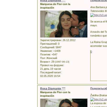
Rosa Diamante ***
Поделиться
Marquesa de Flor con la
Ana Barbara p
inspiración
Telenoveles fi
Se acerca el 
mayo.
A través del T
romántico que
Зарегистрирован
: 26.12.2012
La Reina Grup
Приглашений:
0
acomodar sus 
Сообщений:
5847
Уважение:
+1409
0
Позитив:
+547
Пол:
Женский
Возраст:
29
[1997-06-13]
Провел на форуме:
21 день 19 часов
Последний визит:
02.05.2020 16:54
Rosa Diamante ***
Поделиться
Marquesa de Flor con la
Žaklīna Braka
inspiración
La esposa de 