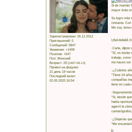
Si de mamás f
mayor éxito e
Su logro más 
cineasta. Con 
Me voy, tema 
Зарегистрирован
: 26.12.2012
UNA MAMÁ O
Приглашений:
0
Сообщений:
5847
-Carla, dijiste
Уважение:
+1409
"Sí, es bonito
Позитив:
+547
trabajo, como
Пол:
Женский
me hacen ser u
Возраст:
29
[1997-06-13]
Провел на форуме:
-¿Cuántos año
21 день 19 часов
"Tiene 24 años
Последний визит:
compañías impo
02.05.2020 16:54
tiene en cada 
-Seguramente, 
"Si, desde que
había oportuni
agarró la cáma
camarógrafos, 
-¿Dejarías que
"Me encantaría
0