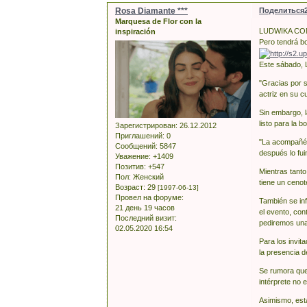
Rosa Diamante ***
Поделиться
Marquesa de Flor con la
LUDWIKA CO
inspiración
Pero tendrá bo
Este sábado, L
"Gracias por s
actriz en su c
Sin embargo, 
listo para la 
Зарегистрирован
: 26.12.2012
Приглашений:
0
"La acompañé a
Сообщений:
5847
después lo fui
Уважение:
+1409
Позитив:
+547
Mientras tant
Пол:
Женский
tiene un cenot
Возраст:
29
[1997-06-13]
Провел на форуме:
También se inf
21 день 19 часов
el evento, con
Последний визит:
pediremos una 
02.05.2020 16:54
Para los invi
la presencia d
Se rumora que 
intérprete no 
Asimismo, esta