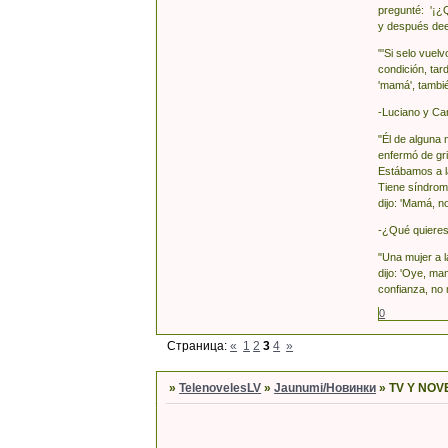
pregunté: '¡¿Q
y después dees
"'Si selo vuel
condición, ta
'mamá', tambié
-Luciano y Ca
"Él de alguna
enfermó de gri
Estábamos a la
Tiene síndrome
dijo: 'Mamá, n
-¿Qué quieres 
"Una mujer a l
dijo: 'Oye, ma
confianza, no 
0
Страница:
«
1
2
3
4
»
»
TelenovelesLV
»
Jaunumi/Новинки
»
TV Y NOVE