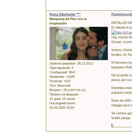
Rosa Diamante ***
Поделиться
Marquesa de Flor con la
DETALLES D
inspiración
El sábado le j
Hay mucho herm
Gortari, el pró
Incluso, Domin
locales, en Yu
El hermoso lug
Зарегистрирован
: 26.12.2012
banquero Robe
Приглашений:
0
Сообщений:
5847
De acuerdo con
Уважение:
+1409
pesos por noch
Позитив:
+547
Пол:
Женский
Dominika menc
Возраст:
29
[1997-06-13]
trayecto serán
Провел на форуме:
21 день 19 часов
Entre los 600 
Последний визит:
trabajar para 
02.05.2020 16:54
Se rumora que 
la feliz pareja.
0