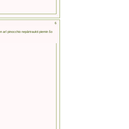
6
 un arī pinocchio nepārtraukti piemin šo