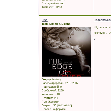
Последний визит:
13.01.2011 11:13
Lisa
Поделиться
Team Dimitri & Delena
Nē, bet man viņ
telenoveli. . .
0
Откуда:
fantasy
Зарегистрирован
: 12.07.2007
Приглашений:
0
Сообщений:
2289
Уважение:
+18
Позитив:
+41
Пол:
Женский
Возраст:
33
[1993-01-06]
Провел на форуме: