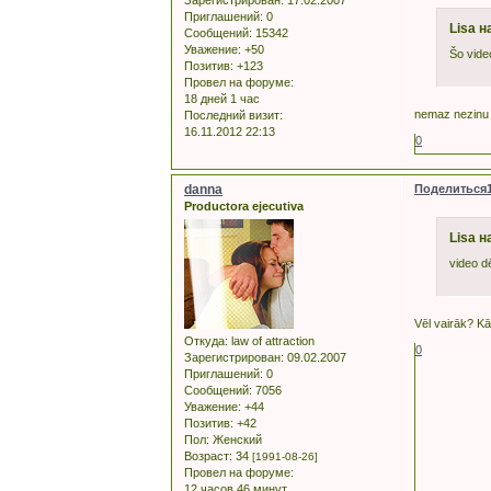
Зарегистрирован
: 17.02.2007
Приглашений:
0
Lisa н
Сообщений:
15342
Уважение:
+50
Šo video
Позитив:
+123
Провел на форуме:
18 дней 1 час
nemaz nezinu 
Последний визит:
16.11.2012 22:13
0
danna
Поделиться
Productora ejecutiva
Lisa н
video dē
Vēl vairāk? Kā
Откуда:
law of attraction
0
Зарегистрирован
: 09.02.2007
Приглашений:
0
Сообщений:
7056
Уважение:
+44
Позитив:
+42
Пол:
Женский
Возраст:
34
[1991-08-26]
Провел на форуме:
12 часов 46 минут