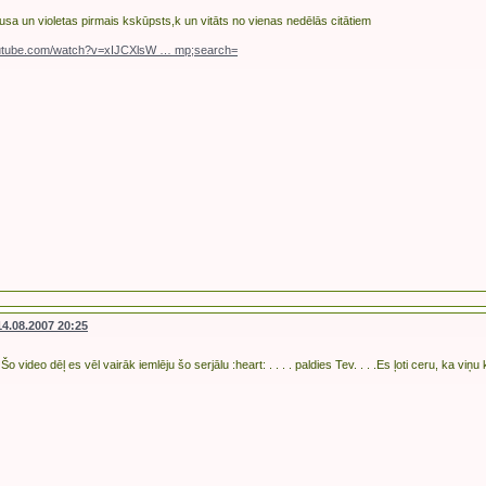
usa un violetas pirmais kskūpsts,k un vitāts no vienas nedēlās citātiem
outube.com/watch?v=xIJCXlsW … mp;search=
14.08.2007 20:25
Šo video dēļ es vēl vairāk iemlēju šo serjālu :heart: . . . . paldies Tev. . . .Es ļoti ceru, ka viņu