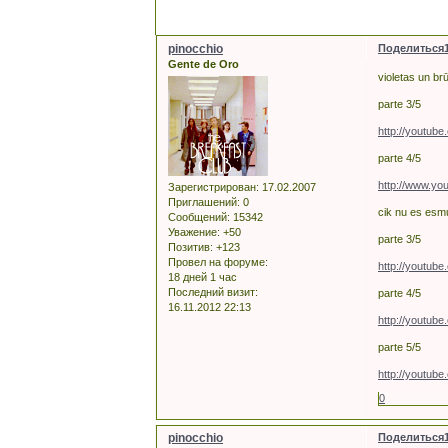
pinocchio
Поделиться
Gente de Oro
violetas un br
parte 3/5
http://youtu
parte 4/5
http://www.y
Зарегистрирован
: 17.02.2007
Приглашений:
0
cik nu es esmu
Сообщений:
15342
Уважение:
+50
parte 3/5
Позитив:
+123
Провел на форуме:
http://youtu
18 дней 1 час
Последний визит:
parte 4/5
16.11.2012 22:13
http://youtu
parte 5/5
http://youtu
0
pinocchio
Поделиться