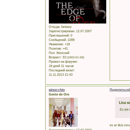
Откуда:
fantasy
Зарегистрирован
: 12.07.2007
Приглашений:
0
Сообщений:
2289
Уважение:
+18
Позитив:
+41
Пол:
Женский
Возраст:
33
[1993-01-06]
Провел на форуме:
18 дней 11 часов
Последний визит:
11.11.2013 21:43
pinocchio
Поделиться
Gente de Oro
Lisa н
.Es ļoti
es ar itkā ceru