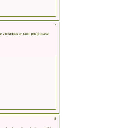
7
ur viņi strīdas un raud. pilnīgi asaras
8