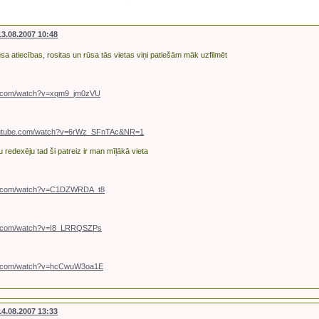
nevarēju neielikt
13.08.2007 10:48
ūsa atiecības, rositas un rūsa tās vietas viņi patiešām māk uzfilmēt
be.com/watch?v=xqm9_jm0zVU
outube.com/watch?v=6rWz_SFnTAc&NR=1
 redexēju tad ši patreiz ir man mīļākā vieta
be.com/watch?v=C1DZWRDA_t8
be.com/watch?v=I8_LRRQSZPs
be.com/watch?v=hcCwuW3oa1E
14.08.2007 13:33