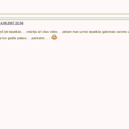
14.08.2007 22:56
š ļoti iepatikās. . . redzēju arī citus video. . . pietam man uzreiz iepatikās galvenais varonis
Ja kur gadās palasu . . .paskatos . . .