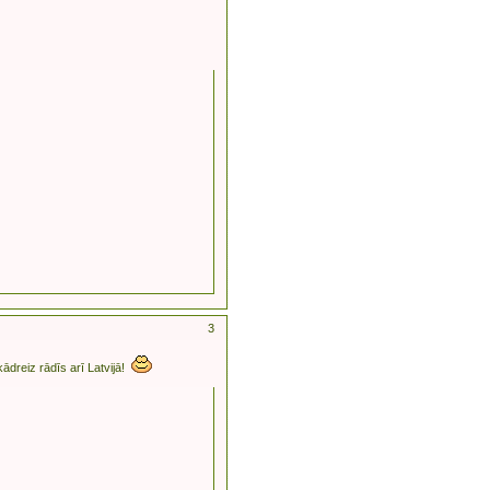
3
 kādreiz rādīs arī Latvijā!