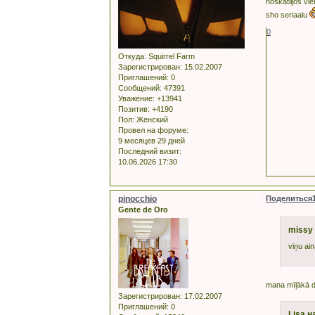
noskatiijos vi
sho seriaalu
0
Откуда:
Squirrel Farm
Зарегистрирован
: 15.02.2007
Приглашений:
0
Сообщений:
47391
Уважение:
+13941
Позитив:
+4190
Пол:
Женский
Провел на форуме:
9 месяцев 29 дней
Последний визит:
10.06.2026 17:30
pinocchio
Поделиться
Gente de Oro
missy 
viņu ain
mana mīļākā da
Зарегистрирован
: 17.02.2007
Приглашений:
0
Lisa н