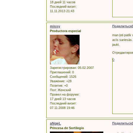
18 дней 11 часов
Последний визит:
11.11.2013 21:43
missy
Поделиться
Productora especial
man ļoti patīk 
acīs sariesās.
jauki.
Отредактиров
0
Зарегистрирован
: 05.02.2007
Приглашений:
0
Сообщений:
1526
Уважение:
+28
Позитив:
+0
Пол:
Женский
Провел на форуме:
17 дней 13 часов
Последний визит:
07.11.2008 19:46
aNgeL
Поделиться
Princesa de Sortilegio