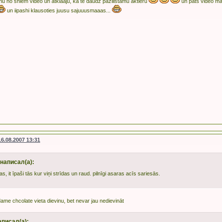
enu no shiem video un atklaaju, ka te daudz paziiistamu aktieru
un pats video man 
un iipashi klausoties juusu sajuuusmaaas...
16.08.2007 13:31
написал(а):
as, it īpaši tās kur viņi strīdas un raud. pilnīgi asaras acīs sariesās.
me chcolate vieta dievinu, bet nevar jau nedievināt
аписал(а):