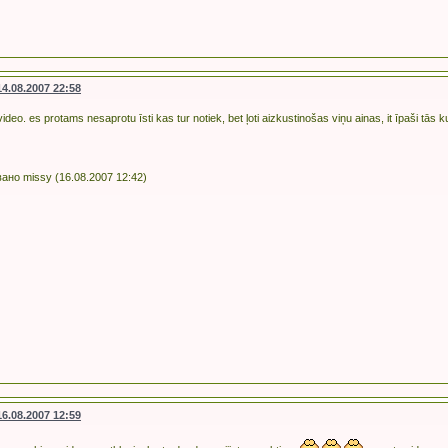
14.08.2007 22:58
video. es protams nesaprotu īsti kas tur notiek, bet ļoti aizkustinošas viņu ainas, it īpaši tās k
ано missy (16.08.2007 12:42)
16.08.2007 12:59