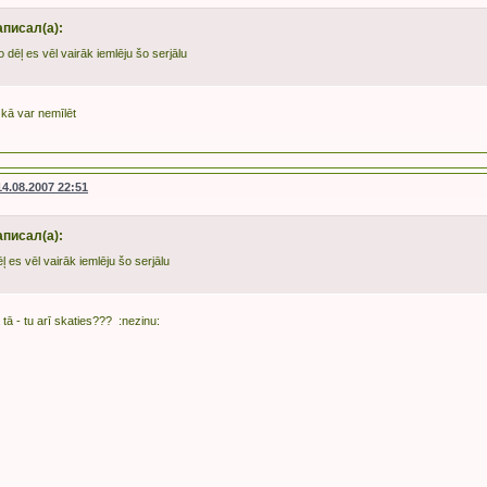
аписал(а):
 dēļ es vēl vairāk iemlēju šo serjālu
kā var nemīlēt
14.08.2007 22:51
аписал(а):
ļ es vēl vairāk iemlēju šo serjālu
 tā - tu arī skaties??? :nezinu: