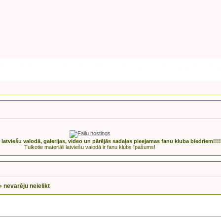
ики
Поиск
Регистрация
Войти
Facebook
Premijas2017
Rak
s latviešu valodā, galerijas, video un pārējās sadaļas pieejamas fanu kluba biedriem!!!!
Tulkotie materiāli latviešu valodā ir fanu klubs īpašums!
»
nevarēju neielikt