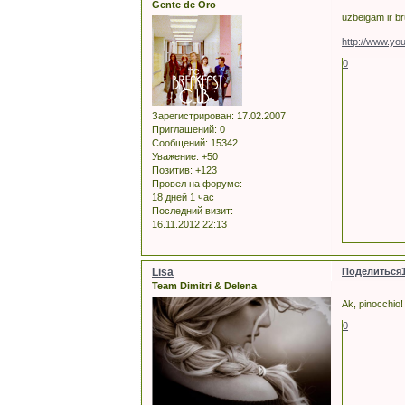
Gente de Oro
uzbeigām ir br
http://www.y
0
Зарегистрирован
: 17.02.2007
Приглашений:
0
Сообщений:
15342
Уважение:
+50
Позитив:
+123
Провел на форуме:
18 дней 1 час
Последний визит:
16.11.2012 22:13
Lisa
Поделиться
Team Dimitri & Delena
Ak, pinocchio! 
0