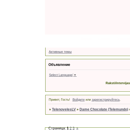
Форум
Latviski
Участн
Активные темы
Объявление
Select Language
▼
Raksti/intervija
Привет, Гость!
Войдите
или
зарегистрируйтесь
.
»
TelenovelesLV
»
Dame Chocolate (Telemundo)
Страница:
1
2
3
»