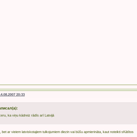
14.08.2007 20:33
аписал(а):
 ceru, ka viņu kādreiz rādīs arī Latvijā
, bet ar vieiem latviskotajiem tulkojumiem diezin vai būšu apmierināta, kaut noteikti sKātītos