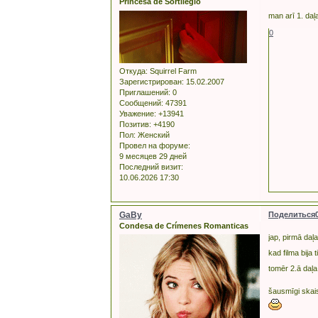
Princesa de Sortilegio
man arī 1. daļ
0
Откуда:
Squirrel Farm
Зарегистрирован
: 15.02.2007
Приглашений:
0
Сообщений:
47391
Уважение:
+13941
Позитив:
+4190
Пол:
Женский
Провел на форуме:
9 месяцев 29 дней
Последний визит:
10.06.2026 17:30
GaBy
Поделиться
Condesa de Crímenes Romanticas
jap, pirmā daļ
kad filma bija 
tomēr 2.ā daļa 
šausmīgi skais