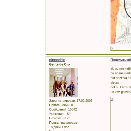
0
pinocchio
Поделиться
Gente de Oro
ak nu noskatījo
nu nesmu tādā
bet pozitīvā s
vietas
bet nu katrā zi
un v'wl galvenā
0
Зарегистрирован
: 17.02.2007
Приглашений:
0
Сообщений:
15342
Уважение:
+50
Позитив:
+123
Провел на форуме:
18 дней 1 час