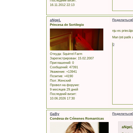
Последний визит:
16.11.2012 22:13
aNgeL
Поделиться
Princesa de Sortilegio
nju es priecāj
Man ļoti patīk
0
Откуда:
Squirrel Farm
Зарегистрирован
: 15.02.2007
Приглашений:
0
Сообщений:
47391
Уважение:
+13941
Позитив:
+4190
Пол:
Женский
Провел на форуме:
9 месяцев 29 дней
Последний визит:
10.06.2026 17:30
GaBy
Поделиться
Condesa de Crímenes Romanticas
aNgeL