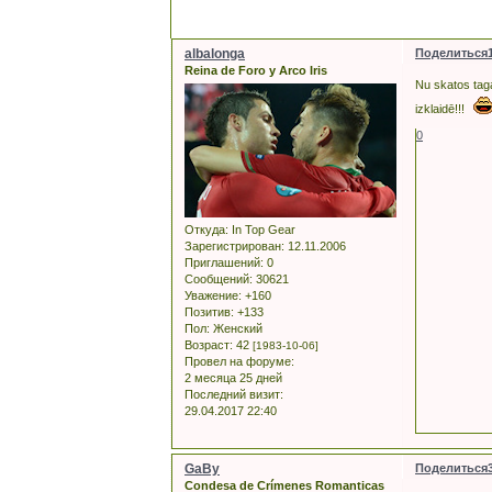
albalonga
Поделиться
Reina de Foro y Arco Iris
Nu skatos taga
izklaidē!!!
0
Откуда:
In Top Gear
Зарегистрирован
: 12.11.2006
Приглашений:
0
Сообщений:
30621
Уважение:
+160
Позитив:
+133
Пол:
Женский
Возраст:
42
[1983-10-06]
Провел на форуме:
2 месяца 25 дней
Последний визит:
29.04.2017 22:40
GaBy
Поделиться
Condesa de Crímenes Romanticas