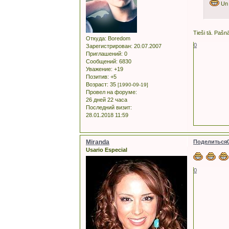
Un 
Tieši tā. Pašn
Откуда:
Boredom
0
Зарегистрирован
: 20.07.2007
Приглашений:
0
Сообщений:
6830
Уважение:
+19
Позитив:
+5
Возраст:
35
[1990-09-19]
Провел на форуме:
26 дней 22 часа
Последний визит:
28.01.2018 11:59
Miranda
Поделиться
Usario Especial
0