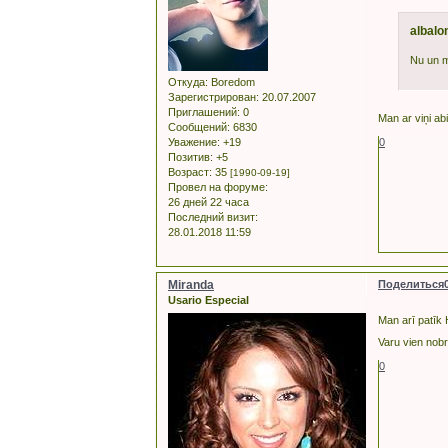
albalo
Nu un ma
Откуда:
Boredom
Зарегистрирован
: 20.07.2007
Приглашений:
0
Man ar viņi abi
Сообщений:
6830
0
Уважение:
+19
Позитив:
+5
Возраст:
35
[1990-09-19]
Провел на форуме:
26 дней 22 часа
Последний визит:
28.01.2018 11:59
Miranda
Поделиться
Usario Especial
Man arī patīk 
Varu vien nobrī
0