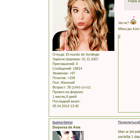
Puisis 
Vai ne?
Māsa jau kūst 
0
Откуда:
El mundo de Sortilegio
Зарегистрирован
: 01.11.2007
Приглашений:
0
Сообщений:
18814
Уважение:
+97
Позитив:
+158
Пол:
Женский
Возраст:
35
[1990-10-02]
Провел на форуме:
1 месяц 8 дней
Последний визит:
05.04.2014 13:45
bumerbmw
Поделиться
Duquesa de Asia
Man ar ļoti pa
parādīja 1 daļu