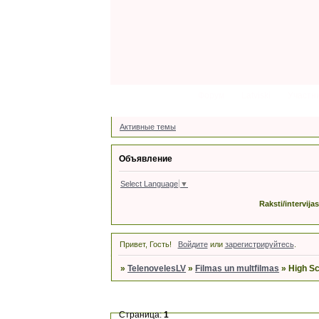
Форум
Latviski
Участн
Активные темы
Объявление
Select Language
▼
Raksti/intervija
Привет, Гость!
Войдите
или
зарегистрируйтесь
.
»
TelenovelesLV
»
Filmas un multfilmas
»
High Sc
Страница:
1