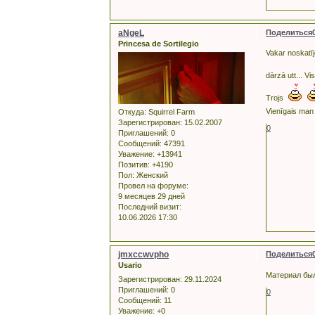
aNgeL
Поделиться
Princesa de Sortilegio
Vakar noskatīj
dārzā utt... Vi
Trojs
Vienīgais man 
Откуда:
Squirrel Farm
Зарегистрирован
: 15.02.2007
0
Приглашений:
0
Сообщений:
47391
Уважение:
+13941
Позитив:
+4190
Пол:
Женский
Провел на форуме:
9 месяцев 29 дней
Последний визит:
10.06.2026 17:30
jmxccwvpho
Поделиться
Usario
Материал был
Зарегистрирован
: 29.11.2024
Приглашений:
0
0
Сообщений:
11
Уважение:
+0