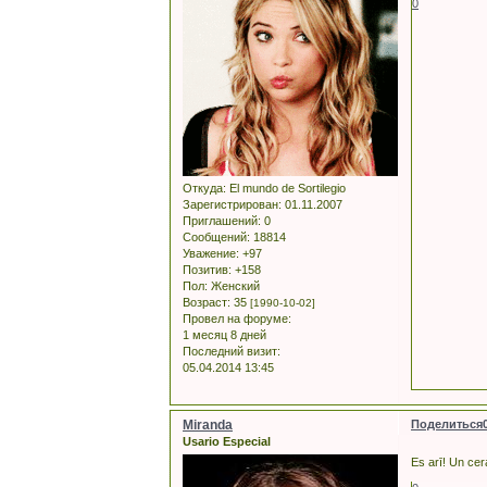
0
Откуда:
El mundo de Sortilegio
Зарегистрирован
: 01.11.2007
Приглашений:
0
Сообщений:
18814
Уважение:
+97
Позитив:
+158
Пол:
Женский
Возраст:
35
[1990-10-02]
Провел на форуме:
1 месяц 8 дней
Последний визит:
05.04.2014 13:45
Miranda
Поделиться
Usario Especial
Es arī! Un cer