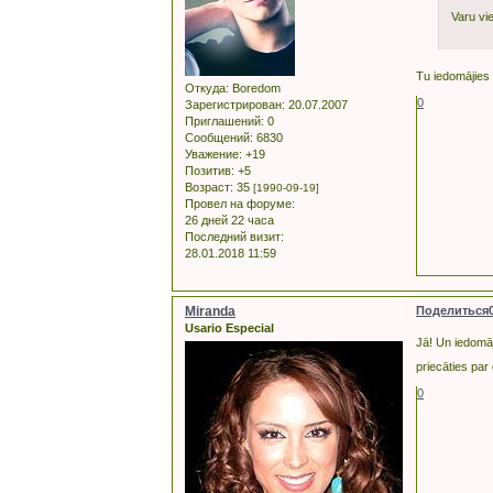
Varu vie
Tu iedomājies 
Откуда:
Boredom
0
Зарегистрирован
: 20.07.2007
Приглашений:
0
Сообщений:
6830
Уважение:
+19
Позитив:
+5
Возраст:
35
[1990-09-19]
Провел на форуме:
26 дней 22 часа
Последний визит:
28.01.2018 11:59
Miranda
Поделиться
Usario Especial
Jā! Un iedomāj
priecāties pa
0