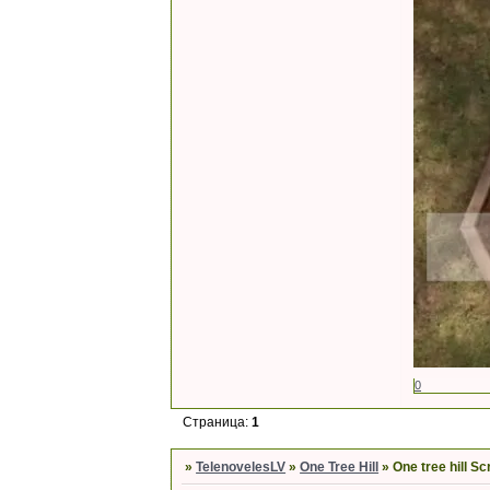
0
Страница:
1
»
TelenovelesLV
»
One Tree Hill
»
One tree hill S