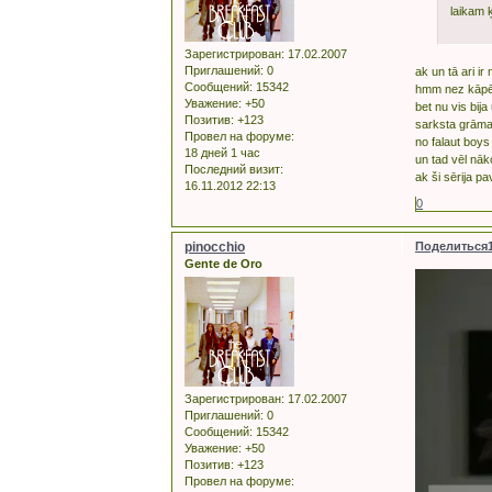
laikam ķ
Зарегистрирован
: 17.02.2007
Приглашений:
0
ak un tā ari ir
Сообщений:
15342
hmm nez kāpē
Уважение:
+50
bet nu vis bija
Позитив:
+123
sarksta grāmata
Провел на форуме:
no falaut boys
18 дней 1 час
un tad vēl nāko
Последний визит:
ak ši sērija pa
16.11.2012 22:13
0
pinocchio
Поделиться
Gente de Oro
Зарегистрирован
: 17.02.2007
Приглашений:
0
Сообщений:
15342
Уважение:
+50
Позитив:
+123
Провел на форуме: