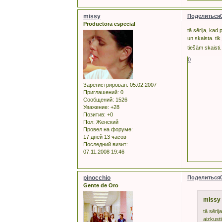
missy
Поделиться
Productora especial
tā sērija, kad 
un skaista. tik
tiešām skaist
0
Зарегистрирован
: 05.02.2007
Приглашений:
0
Сообщений:
1526
Уважение:
+28
Позитив:
+0
Пол:
Женский
Провел на форуме:
17 дней 13 часов
Последний визит:
07.11.2008 19:46
pinocchio
Поделиться
Gente de Oro
missy 
tā sērij
aizkusti