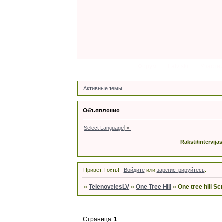
Форум
Latviski
Участн
Активные темы
Объявление
Select Language
▼
Raksti/intervija
Привет, Гость!
Войдите
или
зарегистрируйтесь
.
»
TelenovelesLV
»
One Tree Hill
»
One tree hill S
Страница:
1