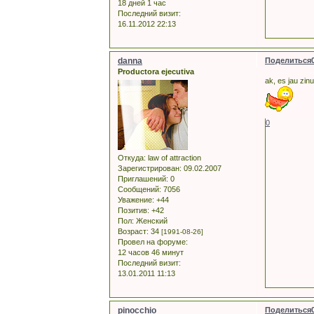
18 дней 1 час
Последний визит:
16.11.2012 22:13
danna
Поделиться
Productora ejecutiva
ak, es jau zinu
0
Откуда:
law of attraction
Зарегистрирован
: 09.02.2007
Приглашений:
0
Сообщений:
7056
Уважение:
+44
Позитив:
+42
Пол:
Женский
Возраст:
34
[1991-08-26]
Провел на форуме:
12 часов 46 минут
Последний визит:
13.01.2011 11:13
pinocchio
Поделиться