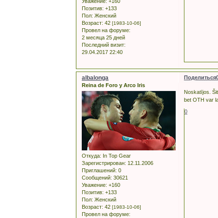
Уважение:
+160
Позитив:
+133
Пол:
Женский
Возраст:
42
[1983-10-06]
Провел на форуме:
2 месяца 25 дней
Последний визит:
29.04.2017 22:40
albalonga
Поделиться
Reina de Foro y Arco Iris
Noskatījos. Ši
bet OTH var l
0
Откуда:
In Top Gear
Зарегистрирован
: 12.11.2006
Приглашений:
0
Сообщений:
30621
Уважение:
+160
Позитив:
+133
Пол:
Женский
Возраст:
42
[1983-10-06]
Провел на форуме: