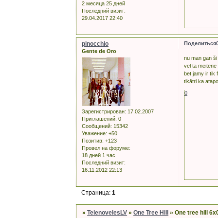
2 месяца 25 дней
Последний визит:
29.04.2017 22:40
pinocchio
Поделиться
Gente de Oro
nu man gan ši 
vēl tā meitene
bet jamy ir ti
tikātri ka ata
0
Зарегистрирован
: 17.02.2007
Приглашений:
0
Сообщений:
15342
Уважение:
+50
Позитив:
+123
Провел на форуме:
18 дней 1 час
Последний визит:
16.11.2012 22:13
Страница:
1
»
TelenovelesLV
»
One Tree Hill
»
One tree hill 6x