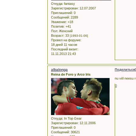
Откуда:
fantasy
Зарегистрирован
: 12.07.2007
Приглашений:
0
Сообщений:
2289
Уважение:
+18
Позитив:
+41
Пол:
Женский
Возраст:
33
[1993-01-06]
Провел на форуме:
18 дней 11 часов
Последний визит:
11.11.2013 21:43
albalonga
Поделиться
Reina de Foro y Arco Iris
nu vēl neesu r
0
Откуда:
In Top Gear
Зарегистрирован
: 12.11.2006
Приглашений:
0
Сообщений:
30621