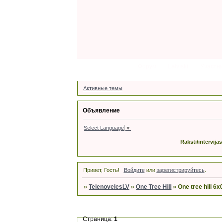
Форум
Latviski
Участн
Активные темы
Объявление
Select Language
▼
Raksti/intervija
Привет, Гость!
Войдите
или
зарегистрируйтесь
.
»
TelenovelesLV
»
One Tree Hill
»
One tree hill 6x
Страница:
1