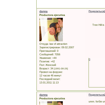
danna
Поделиться
Productora ejecutiva
Tree Hill i
Откуда:
law of attraction
Зарегистрирован
: 09.02.2007
Приглашений:
0
Сообщений:
7056
Уважение:
+44
0
Позитив:
+42
Пол:
Женский
Возраст:
34
[1991-08-26]
Провел на форуме:
12 часов 46 минут
Последний визит:
13.01.2011 11:13
danna
Поделиться
Productora ejecutiva
unnn. foršie u