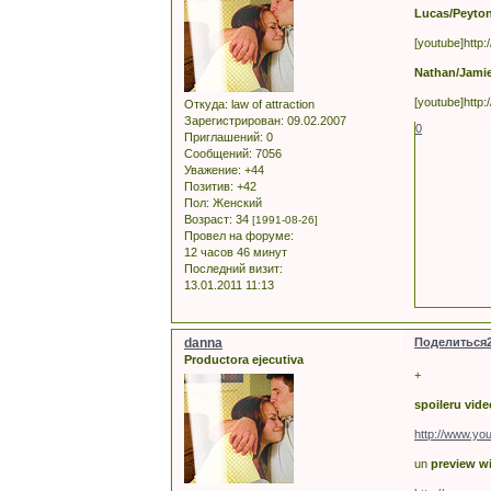
Lucas/Peyto
[youtube]htt
Nathan/Jamie
[youtube]http
Откуда:
law of attraction
Зарегистрирован
: 09.02.2007
0
Приглашений:
0
Сообщений:
7056
Уважение:
+44
Позитив:
+42
Пол:
Женский
Возраст:
34
[1991-08-26]
Провел на форуме:
12 часов 46 минут
Последний визит:
13.01.2011 11:13
danna
Поделиться
Productora ejecutiva
+
spoileru vide
http://www.y
un
preview w