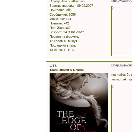
http://www.yo
Откуда:
law of attraction
Зарегистрирован
: 09.02.2007
0
Приглашений:
0
Сообщений:
7056
Уважение:
+44
Позитив:
+42
Пол:
Женский
Возраст:
34
[1991-08-26]
Провел на форуме:
12 часов 46 минут
Последний визит:
13.01.2011 11:13
Lisa
Поделиться
Team Dimitri & Delena
noskatijos šo s
vietiņu...ak...g
0