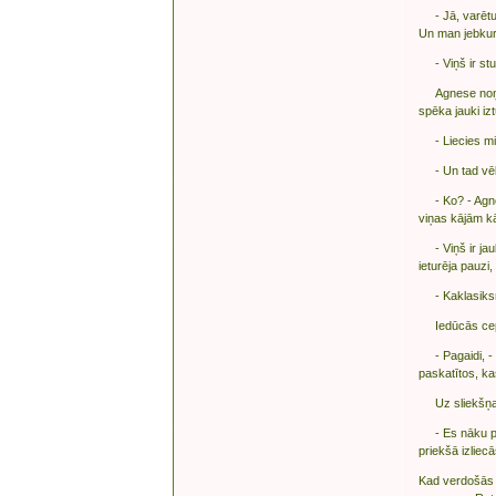
- Jā, varētu do
Un man jebkurā
- Viņš ir stu
Agnese noņēma 
spēka jauki iz
- Liecies mie
- Un tad vēl 
- Ko? - Agnese
viņas kājām kā
- Viņš ir jauks
ieturēja pauzi
- Kaklasiksna?
Iedūcās cepeš
- Pagaidi, - n
paskatītos, ka
Uz sliekšņa s
- Es nāku pēc 
priekšā izliec
Kad verdošās o