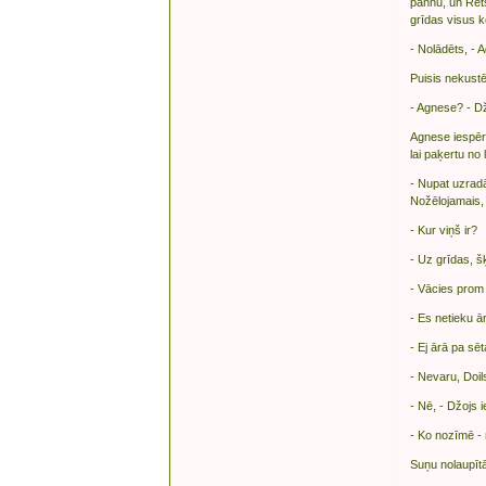
pannu, un Rets
grīdas visus k
- Nolādēts, - 
Puisis nekust
- Agnese? - Dž
Agnese iespēra
lai paķertu no 
- Nupat uzradā
Nožēlojamais, 
- Kur viņš ir?
- Uz grīdas, 
- Vācies prom 
- Es netieku ā
- Ej ārā pa sē
- Nevaru, Doils
- Nē, - Džojs i
- Ko nozīmē - 
Suņu nolaupītā