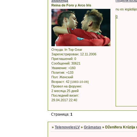
albalonga
Поделиться
Reina de Foro y Arco Iris
nu es iegādājo
0
Откуда:
In Top Gear
Зарегистрирован
: 12.11.2006
Приглашений:
0
Сообщений:
30621
Уважение:
+160
Позитив:
+133
Пол:
Женский
Возраст:
42
[1983-10-06]
Провел на форуме:
2 месяца 25 дней
Последний визит:
29.04.2017 22:40
Страница:
1
»
TelenovelesLV
»
Grāmatas
»
Dženifera Krūzija 