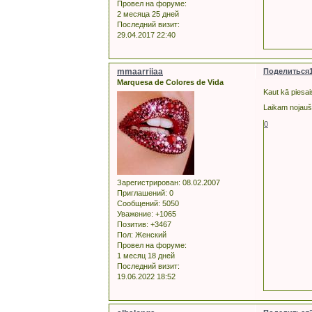
Провел на форуме:
2 месяца 25 дней
Последний визит:
29.04.2017 22:40
mmaarriiaa
Поделиться
Marquesa de Colores de Vida
Kaut kā piesai
Laikam nojauš
0
Зарегистрирован
: 08.02.2007
Приглашений:
0
Сообщений:
5050
Уважение:
+1065
Позитив:
+3467
Пол:
Женский
Провел на форуме:
1 месяц 18 дней
Последний визит:
19.06.2022 18:52