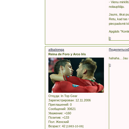
- Vienu mirklī
nolaupītāju.
Jauns, tikai p
Retu, kad tas 
piecpadsmit k
Apgāds "Konti
0
albalonga
Поделиться
Reina de Foro y Arco Iris
hahaha... Jau š
0
Откуда:
In Top Gear
Зарегистрирован
: 12.11.2006
Приглашений:
0
Сообщений:
30621
Уважение:
+160
Позитив:
+133
Пол:
Женский
Возраст:
42
[1983-10-06]