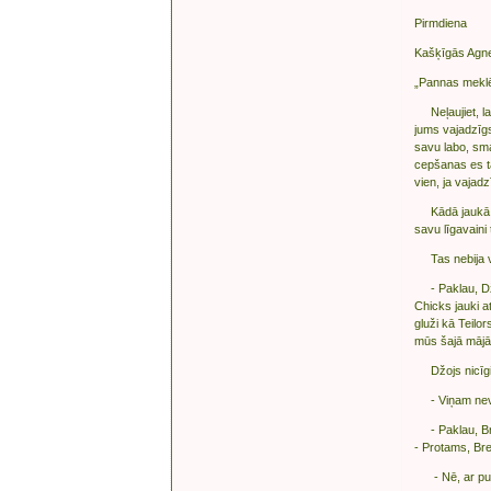
Pirmdiena
Kašķīgās Agne
„Pannas mekl
Neļaujiet, lai
jums vajadzīgs
savu labo, sm
cepšanas es ta
vien, ja vajad
Kādā jaukā au
savu līgavaini 
Tas nebija vi
- Paklau, Džoj
Chicks jauki a
gluži kā Teilor
mūs šajā mājā 
Džojs nicīgi 
- Viņam nevaj
- Paklau, Brend
- Protams, Bre
- Nē, ar puisi