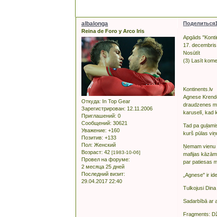
albalonga
Поделиться
Reina de Foro y Arco Iris
Apgāds "Konti
17. decembris
Nosūtīt
(3) Lasīt kom
Kontinents.lv
Agnese Krendel
Откуда:
In Top Gear
draudzenes mei
Зарегистрирован
: 12.11.2006
karuselī, kad 
Приглашений:
0
Сообщений:
30621
Tad pa guļamis
Уважение:
+160
kurš pūlas viņ
Позитив:
+133
Пол:
Женский
Ņemam vienu ē
Возраст:
42
[1983-10-06]
mafijas kāzām,
Провел на форуме:
par patiesas mī
2 месяца 25 дней
Последний визит:
„Agnese" ir id
29.04.2017 22:40
Tulkojusi Dina 
Sadarbībā ar 
Fragments: Dže