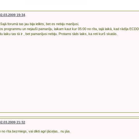
TV 3 atkals rāda Fuego en la sangre
02.03.2009 19:34
ajā forumā tas jau bija ielikts, bet es nebiju manījusi.
os programmu un nejauši pamanīju, laikam kaut kur 05:00 no rīta, tajā laikā, kad rādīja ECDD
 laiku tas tā ir , bet pamanījusi nebiju. Protams tāds laiks, ka reti kurš skatās.
02.03.2009 21:32
m no rīta bezmiegs, vai dikti agri jāceļas.. nu jāa.