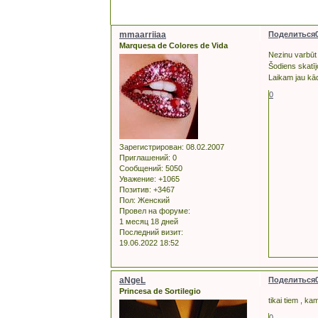
mmaarriiaa
Поделиться
Marquesa de Colores de Vida
Nezinu varbūt š
Šodiens skatīj
Laikam jau kādu
0
Зарегистрирован
: 08.02.2007
Приглашений:
0
Сообщений:
5050
Уважение:
+1065
Позитив:
+3467
Пол:
Женский
Провел на форуме:
1 месяц 18 дней
Последний визит:
19.06.2022 18:52
aNgeL
Поделиться
Princesa de Sortilegio
tikai tiem , ka
0