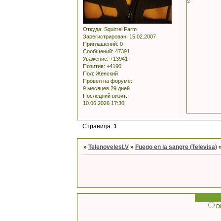
Откуда:
Squirrel Farm
Зарегистрирован
: 15.02.2007
Приглашений:
0
Сообщений:
47391
Уважение:
+13941
Позитив:
+4190
Пол:
Женский
Провел на форуме:
9 месяцев 29 дней
Последний визит:
10.06.2026 17:30
Страница:
1
»
TelenovelesLV
»
Fuego en la sangre (Televisa)
D