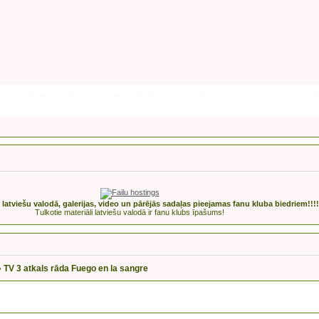
ики
Поиск
Регистрация
Войти
Facebook
Premijas2017
Rak
s latviešu valodā, galerijas, video un pārējās sadaļas pieejamas fanu kluba biedriem!!!!
Tulkotie materiāli latviešu valodā ir fanu klubs īpašums!
»
TV 3 atkals rāda Fuego en la sangre