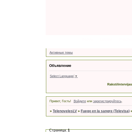
Форум
Latviski
Участн
Активные темы
Объявление
Select Language
▼
Raksti/intervija
Привет, Гость!
Войдите
или
зарегистрируйтесь
.
»
TelenovelesLV
»
Fuego en la sangre (Televisa)
Страница:
1