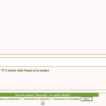
»
TV 3 atkals rāda Fuego en la sangre
Kurš no pāriem "Amazonēs" tev patīk vislabāk?
iāna un Alehandro
Kasandra un Eduardo
Konstance un Emiliano