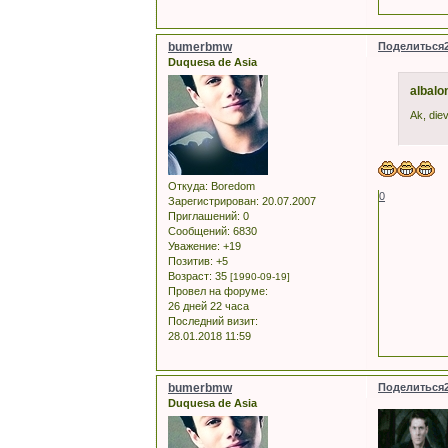
bumerbmw
Поделиться
Duquesa de Asia
albalo
Ak, die
Откуда:
Boredom
0
Зарегистрирован
: 20.07.2007
Приглашений:
0
Сообщений:
6830
Уважение:
+19
Позитив:
+5
Возраст:
35
[1990-09-19]
Провел на форуме:
26 дней 22 часа
Последний визит:
28.01.2018 11:59
bumerbmw
Поделиться
Duquesa de Asia