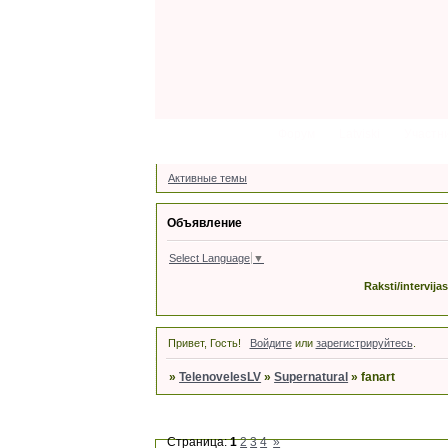
Форум
Latviski
Участн
Активные темы
Объявление
Select Language
▼
Raksti/intervija
Привет, Гость!
Войдите
или
зарегистрируйтесь
.
»
TelenovelesLV
»
Supernatural
»
fanart
Страница:
1
2
3
4
»