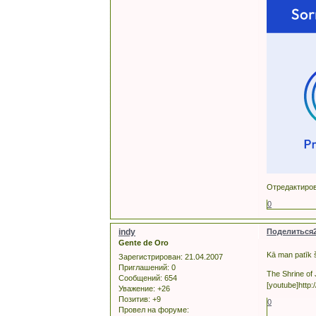
Отредактирова
0
indy
Поделиться
Gente de Oro
Kā man patīk 
Зарегистрирован
: 21.04.2007
Приглашений:
0
The Shrine of
Сообщений:
654
[youtube]htt
Уважение:
+26
Позитив:
+9
0
Провел на форуме: