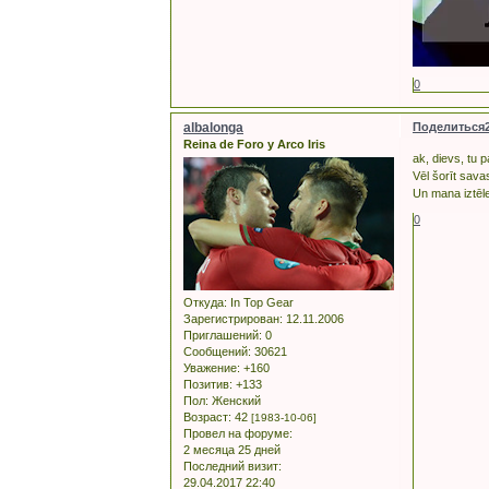
0
albalonga
Поделиться
Reina de Foro y Arco Iris
ak, dievs, tu p
Vēl šorīt sava
Un mana iztēle
0
Откуда:
In Top Gear
Зарегистрирован
: 12.11.2006
Приглашений:
0
Сообщений:
30621
Уважение:
+160
Позитив:
+133
Пол:
Женский
Возраст:
42
[1983-10-06]
Провел на форуме:
2 месяца 25 дней
Последний визит:
29.04.2017 22:40