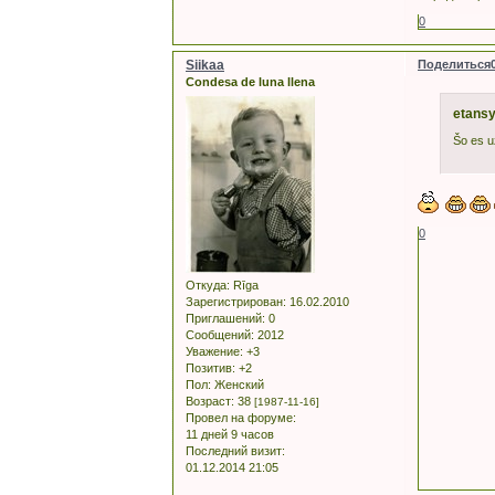
0
Siikaa
Поделиться
Condesa de luna llena
etansy
Šo es u
0
Откуда:
Rīga
Зарегистрирован
: 16.02.2010
Приглашений:
0
Сообщений:
2012
Уважение:
+3
Позитив:
+2
Пол:
Женский
Возраст:
38
[1987-11-16]
Провел на форуме:
11 дней 9 часов
Последний визит:
01.12.2014 21:05