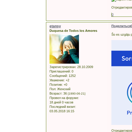
Отредактирова
0
etansy
Поделиться
Duquesa de Todos los Amores
Šo es uzgāju 
Зарегистрирован
: 28.10.2009
Приглашений:
0
Сообщений:
1252
Уважение:
+2
Позитив:
+0
Пол:
Женский
Возраст:
36
[1990-06-21]
Провел на форуме:
18 дней 0 часов
Последний визит:
03.05.2018 16:15
Отредактиров