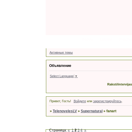
Форум
Latviski
Участн
Активные темы
Объявление
Select Language
▼
Raksti/intervija
Привет, Гость!
Войдите
или
зарегистрируйтесь
.
»
TelenovelesLV
»
Supernatural
»
fanart
Страница:
«
1
2
3
4
»