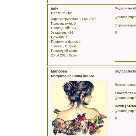
indy
Поделиться
Gente de Oro
[youtube]htt
Зарегистрирован
: 21.04.2007
Приглашений:
0
Отредактирова
Сообщений:
654
Уважение:
+26
0
Позитив:
+9
Провел на форуме:
1 месяц 11 дней
Последний визит:
23.04.2016 15:59
Mariposa
Поделиться
Marquesa de Salida del Sol
Beidzot pamanij
Flowers for 
[youtube]htt
Down | Stefa
[youtube]http
0