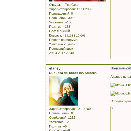
Откуда:
In Top Gear
Зарегистрирован
: 12.11.2006
Приглашений:
0
Сообщений:
30621
Уважение:
+160
Позитив:
+133
Пол:
Женский
Возраст:
42
[1983-10-06]
Провел на форуме:
2 месяца 25 дней
Последний визит:
29.04.2017 22:40
etansy
Поделиться
Duquesa de Todos los Amores
Atsauce uz pa
Отредактиров
0
Зарегистрирован
: 28.10.2009
Приглашений:
0
Сообщений:
1252
Уважение:
+2
Позитив:
+0
Пол:
Женский