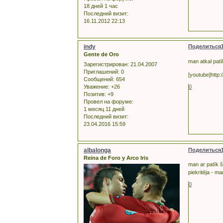
18 дней 1 час
Последний визит:
16.11.2012 22:13
indy
Поделиться
Gente de Oro
man atkal pat
Зарегистрирован
: 21.04.2007
Приглашений:
0
[youtube]http
Сообщений:
654
Уважение:
+26
0
Позитив:
+9
Провел на форуме:
1 месяц 11 дней
Последний визит:
23.04.2016 15:59
albalonga
Поделиться
Reina de Foro y Arco Iris
man ar patīk š
piekritēja - ma
0