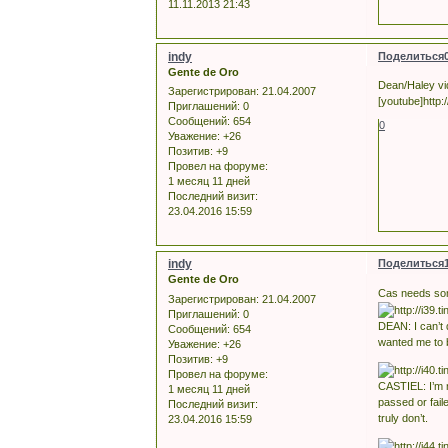
11.11.2013 21:43
indy
Поделиться
Gente de Oro
Dean/Haley vi
Зарегистрирован
: 21.04.2007
[youtube]htt
Приглашений:
0
Сообщений:
654
0
Уважение:
+26
Позитив:
+9
Провел на форуме:
1 месяц 11 дней
Последний визит:
23.04.2016 15:59
indy
Поделиться
Gente de Oro
Cas needs som
Зарегистрирован
: 21.04.2007
Приглашений:
0
DEAN: I can’t d
Сообщений:
654
wanted me to b
Уважение:
+26
Позитив:
+9
Провел на форуме:
CASTIEL: I’m n
1 месяц 11 дней
passed or fail
Последний визит:
truly don’t.
23.04.2016 15:59