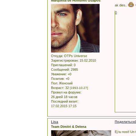
Marquesa de Hombres Guapos
ak dies..
0
Откуда:
OTPs Universe
Зарегистрирован
: 15.02.2010
Приглашений:
0
Сообщений:
2985
Уважение:
+0
Позитив:
+0
Пол:
Женский
Возраст:
32
[1993-10-27]
Провел на форуме:
26 дней 18 часов
Последний визит:
17.02.2015 17:15
Lisa
Поделиться
Team Dimitri & Delena
Ej tu nost! Un