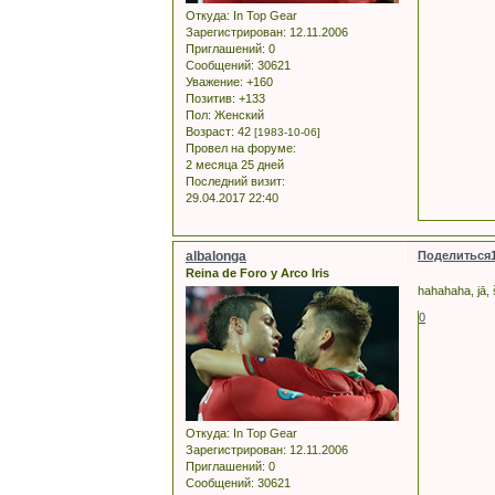
Откуда:
In Top Gear
Зарегистрирован
: 12.11.2006
Приглашений:
0
Сообщений:
30621
Уважение:
+160
Позитив:
+133
Пол:
Женский
Возраст:
42
[1983-10-06]
Провел на форуме:
2 месяца 25 дней
Последний визит:
29.04.2017 22:40
albalonga
Поделиться
Reina de Foro y Arco Iris
hahahaha, jā, 
0
Откуда:
In Top Gear
Зарегистрирован
: 12.11.2006
Приглашений:
0
Сообщений:
30621