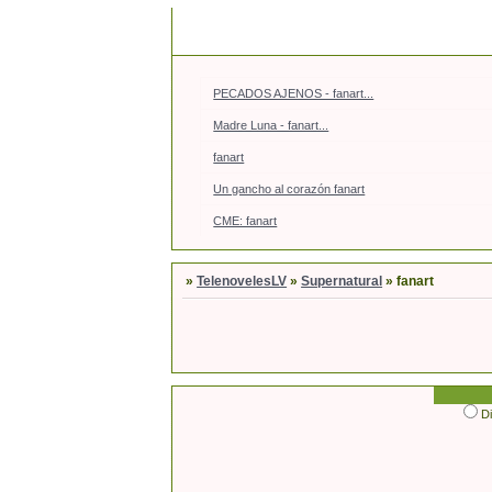
PECADOS AJENOS - fanart...
Madre Luna - fanart...
fanart
Un gancho al corazón fanart
CME: fanart
»
TelenovelesLV
»
Supernatural
»
fanart
D