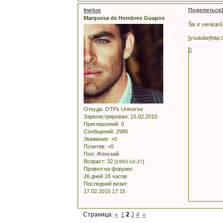
Inetux
Поделиться
Marquesa de Hombres Guapos
Šis ir vienkār
[youtube]htt
0
Откуда:
OTPs Universe
Зарегистрирован
: 15.02.2010
Приглашений:
0
Сообщений:
2985
Уважение:
+0
Позитив:
+0
Пол:
Женский
Возраст:
32
[1993-10-27]
Провел на форуме:
26 дней 18 часов
Последний визит:
17.02.2015 17:15
Страница:
«
1
2
3
4
»