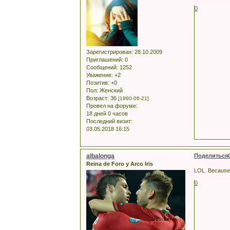
0
Зарегистрирован
: 28.10.2009
Приглашений:
0
Сообщений:
1252
Уважение:
+2
Позитив:
+0
Пол:
Женский
Возраст:
36
[1990-06-21]
Провел на форуме:
18 дней 0 часов
Последний визит:
03.05.2018 16:15
albalonga
Поделиться
Reina de Foro y Arco Iris
LOL. Because S
0