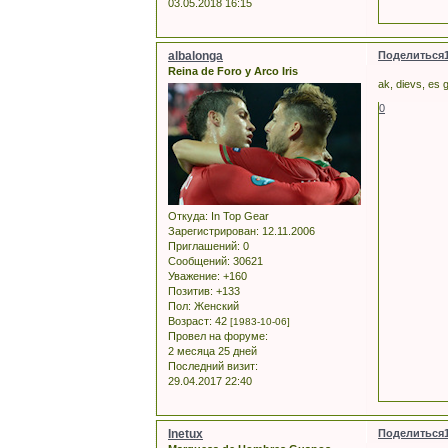
03.05.2018 16:15
albalonga
Поделиться
Reina de Foro y Arco Iris
ak, dievs, es 
0
Откуда:
In Top Gear
Зарегистрирован
: 12.11.2006
Приглашений:
0
Сообщений:
30621
Уважение:
+160
Позитив:
+133
Пол:
Женский
Возраст:
42
[1983-10-06]
Провел на форуме:
2 месяца 25 дней
Последний визит:
29.04.2017 22:40
Inetux
Поделиться