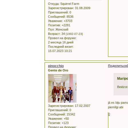
Откуда:
Squirrel Farm
Зарегистрирован
: 31.08.2009
Приглашений:
0
Сообщений:
8536
Уважение:
+3703
Позитив:
+2281
Пол:
Женский
Возраст:
34
[1992-07-23]
Провел на форуме:
2 месяца 16 дней
Последний визит:
15.07.2023 10:21
pinocchio
Поделиться
Gente de Oro
Maripo
Beidzot 
jā es biju pama
Зарегистрирован
: 17.02.2007
piemīlgi abi
Приглашений:
0
0
Сообщений:
15342
Уважение:
+50
Позитив:
+123
Провел на форуме: