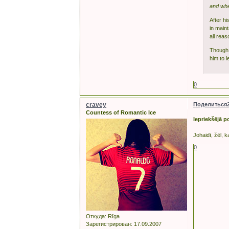
and when
After h
in main
all reas
Though t
him to l
0
cravey
Поделиться
Countess of Romantic Ice
Iepriekšējā p
Johaidī, žēl, k
0
Откуда:
Rīga
Зарегистрирован
: 17.09.2007