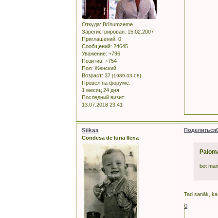
Откуда:
Brīnumzeme
Зарегистрирован
: 15.02.2007
Приглашений:
0
Сообщений:
24645
Уважение:
+796
Позитив:
+754
Пол:
Женский
Возраст:
37
[1989-03-08]
Провел на форуме:
1 месяц 24 дня
Последний визит:
13.07.2018 23:41
Siikaa
Поделиться
Condesa de luna llena
Palom
bet man
Tad sanāk, ka 
0