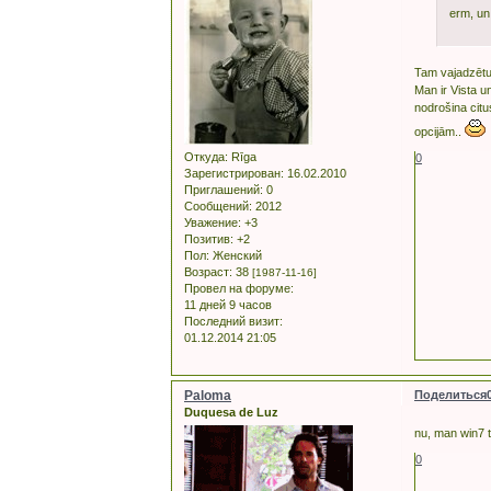
erm, un 
Tam vajadzētu
Man ir Vista un
nodrošina citus
opcijām..
Откуда:
Rīga
0
Зарегистрирован
: 16.02.2010
Приглашений:
0
Сообщений:
2012
Уважение:
+3
Позитив:
+2
Пол:
Женский
Возраст:
38
[1987-11-16]
Провел на форуме:
11 дней 9 часов
Последний визит:
01.12.2014 21:05
Paloma
Поделиться
Duquesa de Luz
nu, man win7 t
0