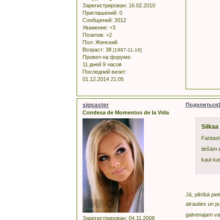
Зарегистрирован
: 16.02.2010
Приглашений:
0
Сообщений:
2012
Уважение:
+3
Позитив:
+2
Пол:
Женский
Возраст:
38
[1987-11-16]
Провел на форуме:
11 дней 9 часов
Последний визит:
01.12.2014 21:05
sigsaster
Поделиться
Condesa de Momentos de la Vida
Siikaa
Fantasti
tiešām e
kaut kas
Jā, pilnībā pie
atrauties un pu
galvenajam v
Зарегистрирован
: 04.11.2008