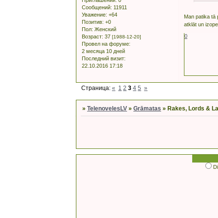
Сообщений:
11911
Уважение:
+64
Man patika tā 
Позитив:
+0
atklāt un izope
Пол:
Женский
0
Возраст:
37
[1988-12-20]
Провел на форуме:
2 месяца 10 дней
Последний визит:
22.10.2016 17:18
Страница:
«
1
2
3
4
5
»
»
TelenovelesLV
»
Grāmatas
»
Rakes, Lords & Lad
D