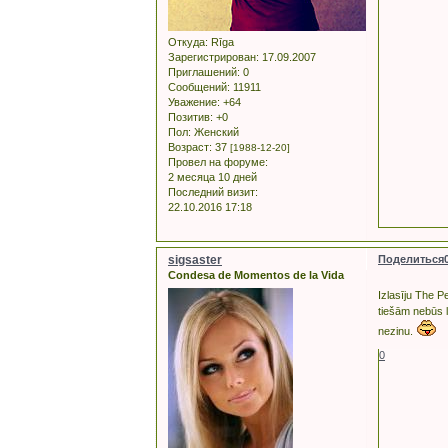
Откуда:
Rīga
Зарегистрирован
: 17.09.2007
Приглашений:
0
Сообщений:
11911
Уважение:
+64
Позитив:
+0
Пол:
Женский
Возраст:
37
[1988-12-20]
Провел на форуме:
2 месяца 10 дней
Последний визит:
22.10.2016 17:18
sigsaster
Поделиться
Condesa de Momentos de la Vida
Izlasīju The P
tiešām nebūs l
nezinu.
0