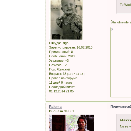
To Wed 
Šitā ļoti ieint
0
Откуда:
Rīga
Зарегистрирован
: 16.02.2010
Приглашений:
0
Сообщений:
2012
Уважение:
+3
Позитив:
+2
Пол:
Женский
Возраст:
38
[1987-11-16]
Провел на форуме:
11 дней 9 часов
Последний визит:
01.12.2014 21:05
Paloma
Поделиться
Duquesa de Luz
cravey
Nu es v