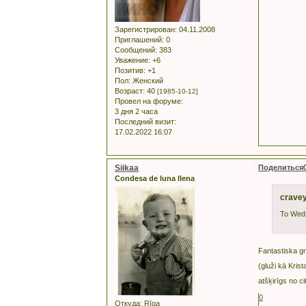
Зарегистрирован
: 04.11.2008
Приглашений:
0
Сообщений:
383
Уважение:
+6
Позитив:
+1
Пол:
Женский
Возраст:
40
[1985-10-12]
Провел на форуме:
3 дня 2 часа
Последний визит:
17.02.2022 16:07
Siikaa
Поделиться
Condesa de luna llena
cravey
To Wed 
Fantastiska grā
(gluži kā Krist
atšķirīgs no ci
0
Откуда:
Rīga