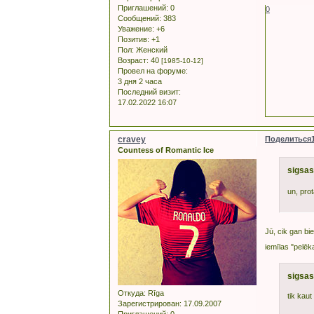
Приглашений:
0
0
Сообщений:
383
Уважение:
+6
Позитив:
+1
Пол:
Женский
Возраст:
40
[1985-10-12]
Провел на форуме:
3 дня 2 часа
Последний визит:
17.02.2022 16:07
cravey
Поделиться
Countess of Romantic Ice
sigsas
un, pro
Jū, cik gan bie
iemīlas "pelēk
sigsas
Откуда:
Rīga
tik kau
Зарегистрирован
: 17.09.2007
Приглашений:
0