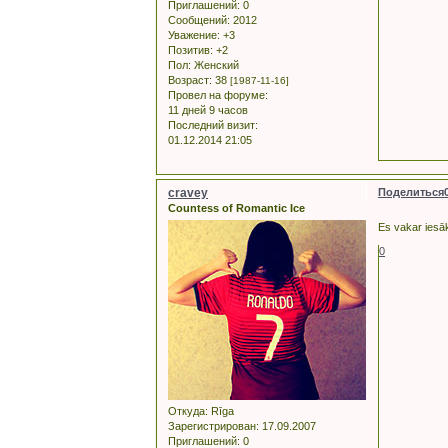
Приглашений:
0
Сообщений:
2012
Уважение:
+3
Позитив:
+2
Пол:
Женский
Возраст:
38
[1987-11-16]
Провел на форуме:
11 дней 9 часов
Последний визит:
01.12.2014 21:05
cravey
Поделиться
Countess of Romantic Ice
Es vakar iesā
0
Откуда:
Rīga
Зарегистрирован
: 17.09.2007
Приглашений:
0