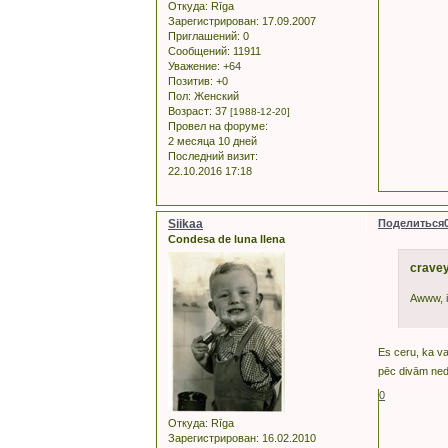
Откуда:
Rīga
Зарегистрирован
: 17.09.2007
Приглашений:
0
Сообщений:
11911
Уважение:
+64
Позитив:
+0
Пол:
Женский
Возраст:
37
[1988-12-20]
Провел на форуме:
2 месяца 10 дней
Последний визит:
22.10.2016 17:18
Siikaa
Поделиться
Condesa de luna llena
cravey
Awww, i
Es ceru, ka va
pēc divām ned
0
Откуда:
Rīga
Зарегистрирован
: 16.02.2010