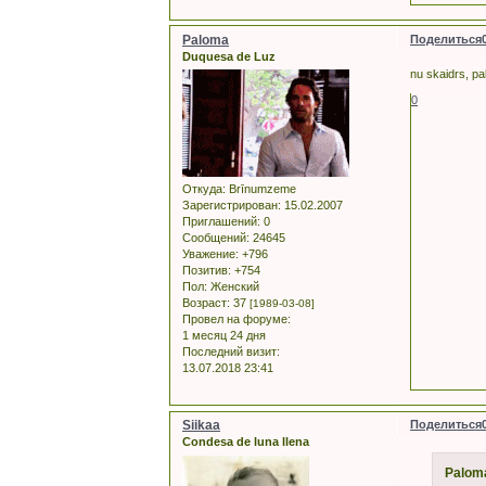
Paloma
Поделиться
Duquesa de Luz
nu skaidrs, pa
0
Откуда:
Brīnumzeme
Зарегистрирован
: 15.02.2007
Приглашений:
0
Сообщений:
24645
Уважение:
+796
Позитив:
+754
Пол:
Женский
Возраст:
37
[1989-03-08]
Провел на форуме:
1 месяц 24 дня
Последний визит:
13.07.2018 23:41
Siikaa
Поделиться
Condesa de luna llena
Palom