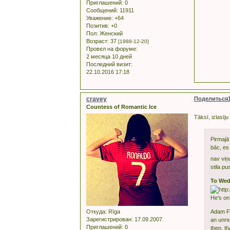
Приглашений:
0
Сообщений:
11911
Уважение:
+64
Позитив:
+0
Пол:
Женский
Возраст:
37
[1988-12-20]
Провел на форуме:
2 месяца 10 дней
Последний визит:
22.10.2016 17:18
cravey
Поделиться
Countess of Romantic Ice
Tāksī, izlas
Pirmajā 
bāc, es 
nav viņ
stila pu
To Wed
He's on 
Откуда:
Rīga
Adam Fa
Зарегистрирован
: 17.09.2007
an unre
Приглашений:
0
then, th