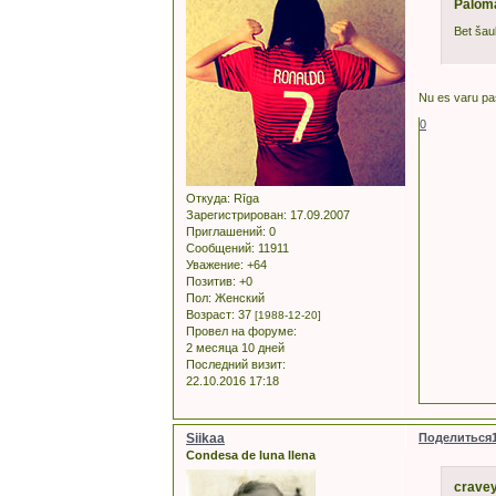
Palom
Bet šau
Nu es varu pas
0
Откуда:
Rīga
Зарегистрирован
: 17.09.2007
Приглашений:
0
Сообщений:
11911
Уважение:
+64
Позитив:
+0
Пол:
Женский
Возраст:
37
[1988-12-20]
Провел на форуме:
2 месяца 10 дней
Последний визит:
22.10.2016 17:18
Siikaa
Поделиться
Condesa de luna llena
cravey