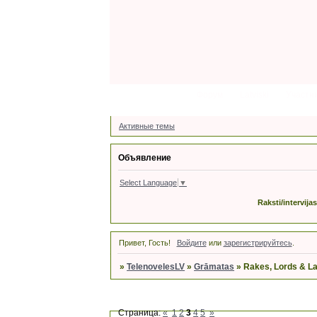
Форум
Latviski
Участн
Активные темы
Объявление
Select Language
▼
Raksti/intervija
Привет, Гость!
Войдите
или
зарегистрируйтесь
.
»
TelenovelesLV
»
Grāmatas
»
Rakes, Lords & Lad
Страница:
«
1
2
3
4
5
»