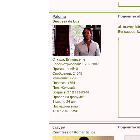
0
Paloma
Поделиться
Duquesa de Luz
aii, cravey, kā
Bet šaubos, ka
0
Откуда:
Brīnumzeme
Зарегистрирован
: 15.02.2007
Приглашений:
0
Сообщений:
24645
Уважение:
+796
Позитив:
+754
Пол:
Женский
Возраст:
37
[1989-03-08]
Провел на форуме:
1 месяц 24 дня
Последний визит:
13.07.2018 23:41
cravey
Поделиться
Countess of Romantic Ice