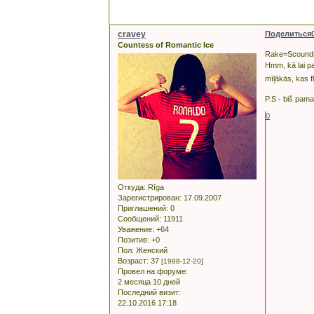
cravey
Поделиться
Countess of Romantic Ice
Rake=Scound
Hmm, kā lai pa
mīļākās, kas 
P.S - biš pam
0
Откуда:
Rīga
Зарегистрирован
: 17.09.2007
Приглашений:
0
Сообщений:
11911
Уважение:
+64
Позитив:
+0
Пол:
Женский
Возраст:
37
[1988-12-20]
Провел на форуме:
2 месяца 10 дней
Последний визит:
22.10.2016 17:18