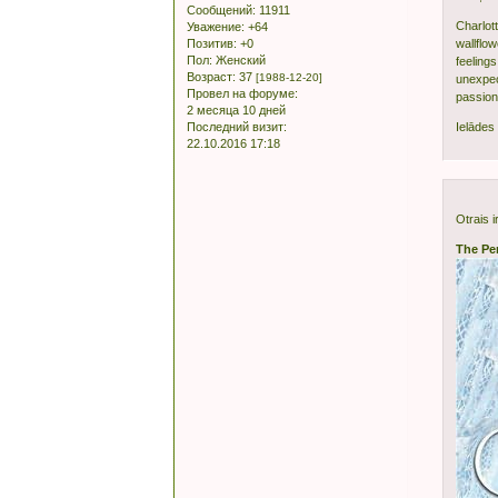
Сообщений:
11911
Charlot
Уважение:
+64
Позитив:
+0
wallflow
Пол:
Женский
feeling
Возраст:
37
[1988-12-20]
unexpect
Провел на форуме:
passio
2 месяца 10 дней
Последний визит:
Ielādes 
22.10.2016 17:18
Otrais 
The Per