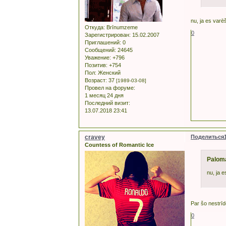
nu, ja es varē
Откуда:
Brīnumzeme
0
Зарегистрирован
: 15.02.2007
Приглашений:
0
Сообщений:
24645
Уважение:
+796
Позитив:
+754
Пол:
Женский
Возраст:
37
[1989-03-08]
Провел на форуме:
1 месяц 24 дня
Последний визит:
13.07.2018 23:41
cravey
Поделиться
Countess of Romantic Ice
Palom
nu, ja 
Par šo nestrīd
0