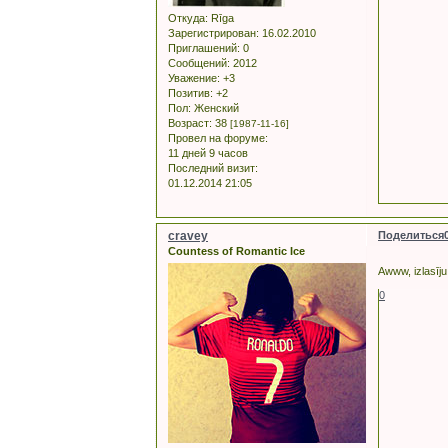
Откуда:
Rīga
Зарегистрирован
: 16.02.2010
Приглашений:
0
Сообщений:
2012
Уважение:
+3
Позитив:
+2
Пол:
Женский
Возраст:
38
[1987-11-16]
Провел на форуме:
11 дней 9 часов
Последний визит:
01.12.2014 21:05
cravey
Поделиться
Countess of Romantic Ice
Awww, izlasīju
0