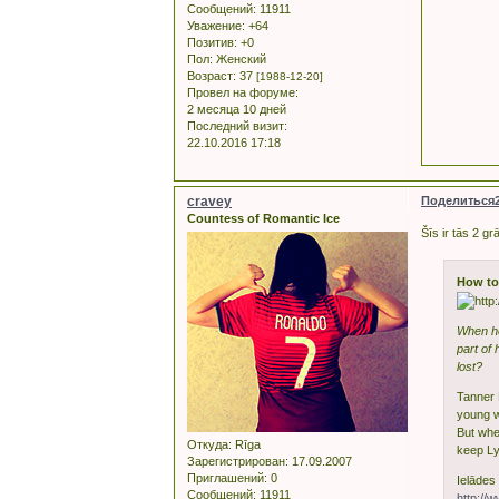
Сообщений:
11911
Уважение:
+64
Позитив:
+0
Пол:
Женский
Возраст:
37
[1988-12-20]
Провел на форуме:
2 месяца 10 дней
Последний визит:
22.10.2016 17:18
cravey
Поделиться
Countess of Romantic Ice
Šīs ir tās 2 g
How to
When he
part of
lost?
Tanner 
young w
But whe
Откуда:
Rīga
keep Ly
Зарегистрирован
: 17.09.2007
Приглашений:
0
Ielādes 
Сообщений:
11911
http://