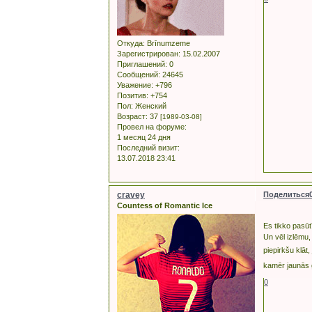
Откуда:
Brīnumzeme
Зарегистрирован
: 15.02.2007
Приглашений:
0
Сообщений:
24645
Уважение:
+796
Позитив:
+754
Пол:
Женский
Возраст:
37
[1989-03-08]
Провел на форуме:
1 месяц 24 дня
Последний визит:
13.07.2018 23:41
cravey
Поделиться
Countess of Romantic Ice
Es tikko pasūt
Un vēl izlēmu,
piepirkšu klāt,
kamēr jaunās g
0