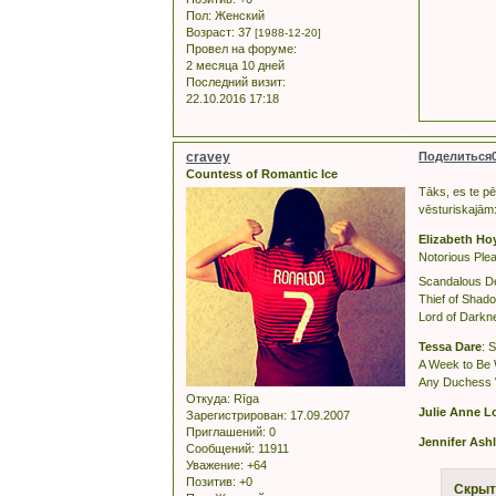
Пол:
Женский
Возраст:
37
[1988-12-20]
Провел на форуме:
2 месяца 10 дней
Последний визит:
22.10.2016 17:18
cravey
Поделиться
Countess of Romantic Ice
Tāks, es te p
vēsturiskajām
Elizabeth Ho
Notorious Ple
Scandalous De
Thief of Shad
Lord of Darkn
Tessa Dare
: 
A Week to Be
Any Duchess W
Откуда:
Rīga
Julie Anne L
Зарегистрирован
: 17.09.2007
Приглашений:
0
Jennifer Ash
Сообщений:
11911
Уважение:
+64
Позитив:
+0
Скрыт