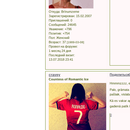
Откуда:
Brīnumzeme
Зарегистрирован
: 15.02.2007
Приглашений:
0
Сообщений:
24645
Уважение:
+796
Позитив:
+754
Пол:
Женский
Возраст:
37
[1989-03-08]
Провел на форуме:
1 месяц 24 дня
Последний визит:
13.07.2018 23:41
cravey
Поделиться
Countess of Romantic Ice
Hmmmzzzz, es z
Palo, grāmata 
pašlaik, visla
Kā es vakar a
gadienā patīk
0