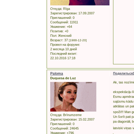
Откуда:
Rīga
Зарегистрирован
: 17.09.2007
Приглашений:
0
Сообщений:
11911
Уважение:
+64
Позитив:
+0
Пол:
Женский
Возраст:
37
[1988-12-20]
Провел на форуме:
2 месяца 10 дней
Последний визит:
22.10.2016 17:18
Paloma
Поделиться
Duquesa de Luz
Ak, tas nozīmē
ekspektāciju l
Esmu apmēram p
sajūsmu kādu gr
atklātas un pa
spoži!!! Man g
Откуда:
Brīnumzeme
Un šorīt pati 
Зарегистрирован
: 15.02.2007
pa diagonāli, 
Приглашений:
0
latviski viņas
Сообщений:
24645
Уважение:
+796