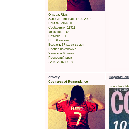
Откуда:
Rīga
Зарегистрирован
: 17.09.2007
Приглашений:
0
Сообщений:
11911
Уважение:
+64
Позитив:
+0
Пол:
Женский
Возраст:
37
[1988-12-20]
Провел на форуме:
2 месяца 10 дней
Последний визит:
22.10.2016 17:18
cravey
Поделиться
Countess of Romantic Ice
muahahahahha