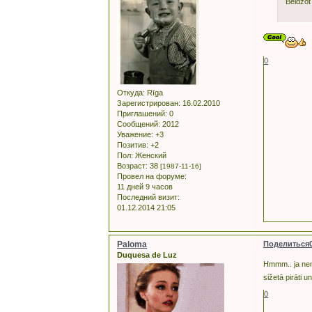
Beidzot
0
Откуда:
Rīga
Зарегистрирован
: 16.02.2010
Приглашений:
0
Сообщений:
2012
Уважение:
+3
Позитив:
+2
Пол:
Женский
Возраст:
38
[1987-11-16]
Провел на форуме:
11 дней 9 часов
Последний визит:
01.12.2014 21:05
Paloma
Поделиться
Duquesa de Luz
Hmmm.. ja nema
sižetā pirāti u
0