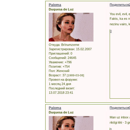
Paloma
Поделиться
Duquesa de Luz
You evil, evil, 
Fakts, ka es 
nezinu vairs, 
0
Откуда:
Brīnumzeme
Зарегистрирован
: 15.02.2007
Приглашений:
0
Сообщений:
24645
Уважение:
+796
Позитив:
+754
Пол:
Женский
Возраст:
37
[1989-03-08]
Провел на форуме:
1 месяц 24 дня
Последний визит:
13.07.2018 23:41
Paloma
Поделиться
Duquesa de Luz
Man uz inbox 
riktīgi lēti - 
0