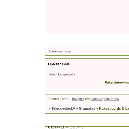
Форум
Latviski
Участн
Активные темы
Объявление
Select Language
▼
Raksti/intervija
Привет, Гость!
Войдите
или
зарегистрируйтесь
.
»
TelenovelesLV
»
Grāmatas
»
Rakes, Lords & Lad
Страница:
«
1
2
3
4
5