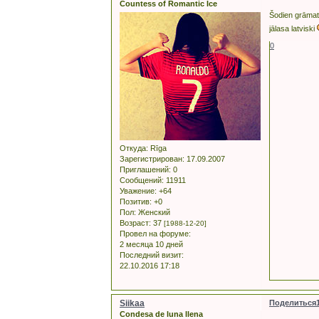
Countess of Romantic Ice
Šodien grāmatu
jālasa latviski
0
Откуда:
Rīga
Зарегистрирован
: 17.09.2007
Приглашений:
0
Сообщений:
11911
Уважение:
+64
Позитив:
+0
Пол:
Женский
Возраст:
37
[1988-12-20]
Провел на форуме:
2 месяца 10 дней
Последний визит:
22.10.2016 17:18
Siikaa
Поделиться
Condesa de luna llena