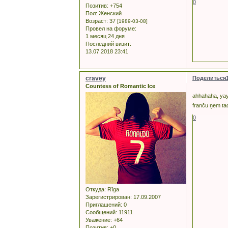
0
Позитив:
+754
Пол:
Женский
Возраст:
37
[1989-03-08]
Провел на форуме:
1 месяц 24 дня
Последний визит:
13.07.2018 23:41
cravey
Поделиться
Countess of Romantic Ice
ahhahaha, yay
franču ņem ta
0
Откуда:
Rīga
Зарегистрирован
: 17.09.2007
Приглашений:
0
Сообщений:
11911
Уважение:
+64
Позитив:
+0