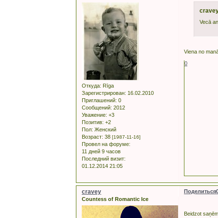
cravey
Vecā an
Viena no manām
0
Откуда:
Rīga
Зарегистрирован
: 16.02.2010
Приглашений:
0
Сообщений:
2012
Уважение:
+3
Позитив:
+2
Пол:
Женский
Возраст:
38
[1987-11-16]
Провел на форуме:
11 дней 9 часов
Последний визит:
01.12.2014 21:05
cravey
Поделиться
Countess of Romantic Ice
Beidzot saņēm