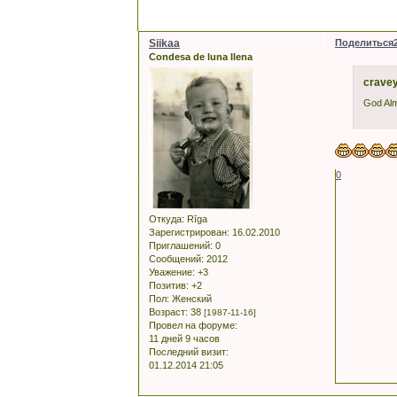
Siikaa
Поделиться
Condesa de luna llena
cravey
God Alm
0
Откуда:
Rīga
Зарегистрирован
: 16.02.2010
Приглашений:
0
Сообщений:
2012
Уважение:
+3
Позитив:
+2
Пол:
Женский
Возраст:
38
[1987-11-16]
Провел на форуме:
11 дней 9 часов
Последний визит:
01.12.2014 21:05