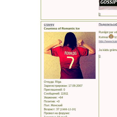
0
cravey
Поделиться
Countess of Romantic Ice
Runājot par vē
Kvinnai
Iz
http://www.ka
Ja kādu grāma
0
Откуда:
Rīga
Зарегистрирован
: 17.09.2007
Приглашений:
0
Сообщений:
11911
Уважение:
+64
Позитив:
+0
Пол:
Женский
Возраст:
37
[1988-12-20]
Провел на форуме:
2 месяца 10 дней