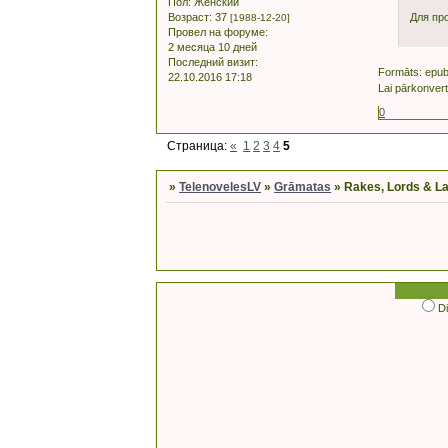
Пол:
Женский
Для пр
Возраст:
37
[1988-12-20]
Провел на форуме:
2 месяца 10 дней
Последний визит:
Formāts: epu
22.10.2016 17:18
Lai pārkonver
0
Страница:
«
1
2
3
4
5
»
TelenovelesLV
»
Grāmatas
»
Rakes, Lords & Lad
D