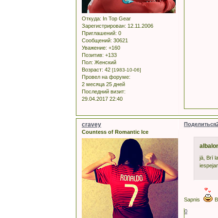
Откуда:
In Top Gear
Зарегистрирован
: 12.11.2006
Приглашений:
0
Сообщений:
30621
Уважение:
+160
Позитив:
+133
Пол:
Женский
Возраст:
42
[1983-10-06]
Провел на форуме:
2 месяца 25 дней
Последний визит:
29.04.2017 22:40
cravey
Поделиться
Countess of Romantic Ice
albalo
jā, Brī
iespejam
Sapnis
Be
0