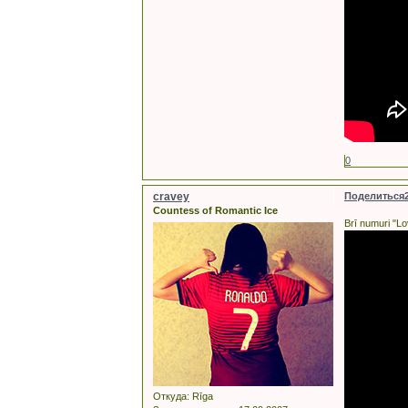
0
cravey
Поделиться
Countess of Romantic Ice
Brī numuri "Lov
Откуда:
Rīga