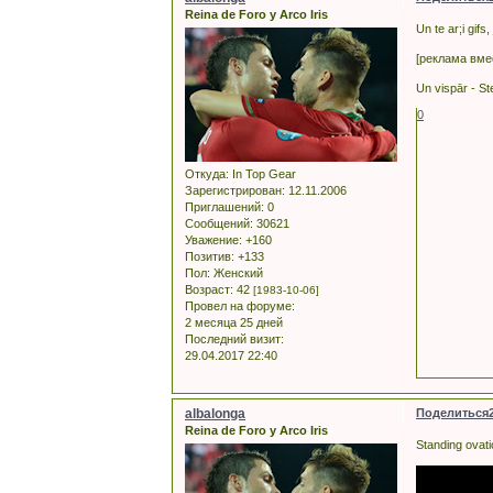
Reina de Foro y Arco Iris
Un te ar;i gifs
[реклама вме
Un vispār - Ste
0
Откуда:
In Top Gear
Зарегистрирован
: 12.11.2006
Приглашений:
0
Сообщений:
30621
Уважение:
+160
Позитив:
+133
Пол:
Женский
Возраст:
42
[1983-10-06]
Провел на форуме:
2 месяца 25 дней
Последний визит:
29.04.2017 22:40
albalonga
Поделиться
Reina de Foro y Arco Iris
Standing ovat