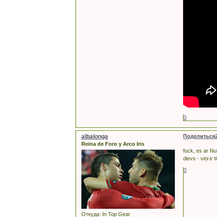
0
albalonga
Поделиться
Reina de Foro y Arco Iris
fuck, es ar Num
dievs - viņi ir 
0
Откуда:
In Top Gear