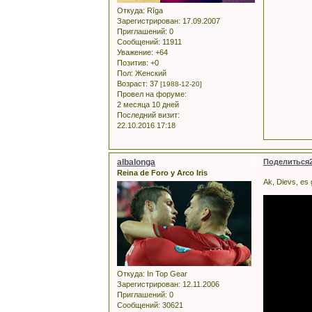
Откуда:
Rīga
Зарегистрирован
: 17.09.2007
Приглашений:
0
Сообщений:
11911
Уважение:
+64
Позитив:
+0
Пол:
Женский
Возраст:
37
[1988-12-20]
Провел на форуме:
2 месяца 10 дней
Последний визит:
22.10.2016 17:18
albalonga
Поделиться
Reina de Foro y Arco Iris
Ak, Dievs, es 
Откуда:
In Top Gear
Зарегистрирован
: 12.11.2006
Приглашений:
0
Сообщений:
30621