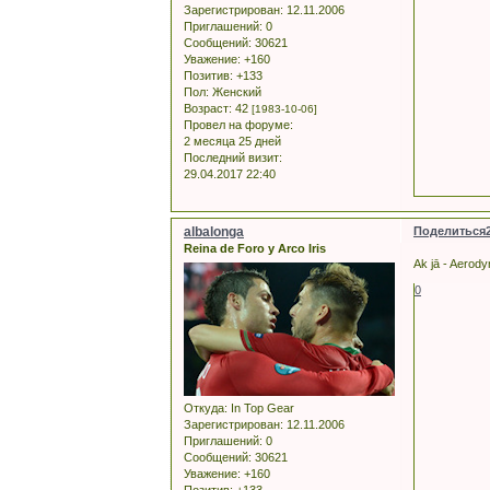
Зарегистрирован
: 12.11.2006
Приглашений:
0
Сообщений:
30621
Уважение:
+160
Позитив:
+133
Пол:
Женский
Возраст:
42
[1983-10-06]
Провел на форуме:
2 месяца 25 дней
Последний визит:
29.04.2017 22:40
albalonga
Поделиться
Reina de Foro y Arco Iris
Ak jā - Aerody
0
Откуда:
In Top Gear
Зарегистрирован
: 12.11.2006
Приглашений:
0
Сообщений:
30621
Уважение:
+160
Позитив:
+133