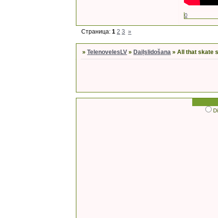
0
Страница:
1
2
3
»
»
TelenovelesLV
»
Daiļslidošana
»
All that skate
D