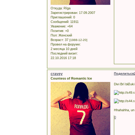
Откуда:
Rīga
Зарегистрирован
: 17.09.2007
Приглашений:
0
Сообщений:
11911
Уважение:
+64
Позитив:
+0
Пол:
Женский
Возраст:
37
[1988-12-20]
Провел на форуме:
2 месяца 10 дней
Последний визит:
22.10.2016 17:18
cravey
Поделиться
Countess of Romantic Ice
Divi Brī bilžuk
Hhahahha, un 
0