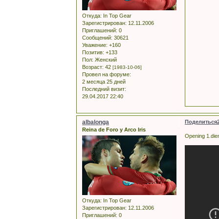
Откуда:
In Top Gear
Зарегистрирован
: 12.11.2006
Приглашений:
0
Сообщений:
30621
Уважение:
+160
Позитив:
+133
Пол:
Женский
Возраст:
42
[1983-10-06]
Провел на форуме:
2 месяца 25 дней
Последний визит:
29.04.2017 22:40
albalonga
Поделиться
Reina de Foro y Arco Iris
Opening 1.die
Откуда:
In Top Gear
Зарегистрирован
: 12.11.2006
Приглашений:
0