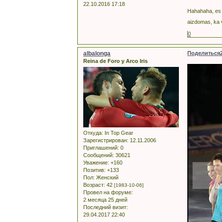
22.10.2016 17:18
Hahahaha, es 
aizdomas, ka 
0
albalonga
Поделиться
Reina de Foro y Arco Iris
Откуда:
In Top Gear
Зарегистрирован
: 12.11.2006
Приглашений:
0
Сообщений:
30621
Уважение:
+160
Позитив:
+133
Пол:
Женский
Возраст:
42
[1983-10-06]
Провел на форуме:
2 месяца 25 дней
Последний визит:
29.04.2017 22:40