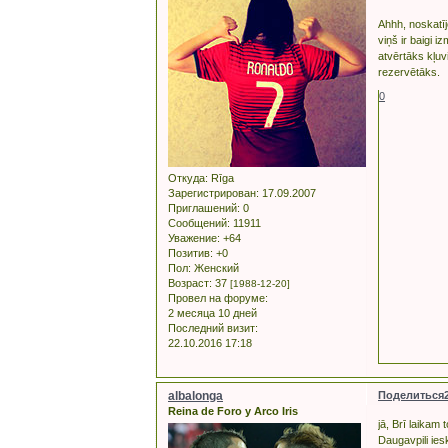
Ahhh, noskatīj
viņš ir baigi 
atvērtāks kļuvi
rezervētāks.
0
Откуда:
Rīga
Зарегистрирован
: 17.09.2007
Приглашений:
0
Сообщений:
11911
Уважение:
+64
Позитив:
+0
Пол:
Женский
Возраст:
37
[1988-12-20]
Провел на форуме:
2 месяца 10 дней
Последний визит:
22.10.2016 17:18
albalonga
Поделиться
Reina de Foro y Arco Iris
jā, Brī laikam
Daugavpili iesk