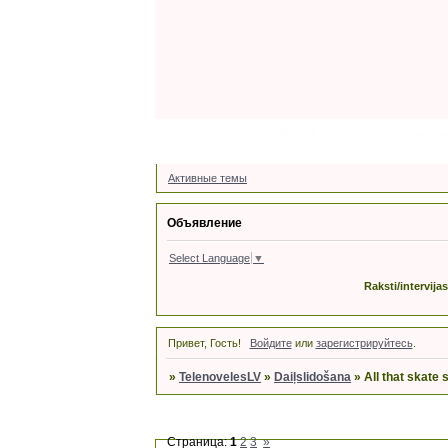
Форум
Latviski
Участн
Активные темы
Объявление
Select Language
▼
Raksti/intervija
Привет, Гость!
Войдите
или
зарегистрируйтесь
.
»
TelenovelesLV
»
Daiļslidošana
»
All that skate
Страница:
1
2
3
»