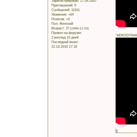
Зарегистрирован
: 17.09.2007
Приглашений:
0
Сообщений:
11911
Уважение:
+64
Позитив:
+0
Пол:
Женский
Возраст:
37
[1988-12-20]
Провел на форуме:
"AERODYNA
2 месяца 10 дней
Последний визит:
22.10.2016 17:18
0