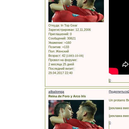
Откуда:
In Top Gear
Зарегистрирован
: 12.11.2006
Приглашений:
0
Сообщений:
30621
Уважение:
+160
Позитив:
+133
Пол:
Женский
Возраст:
42
[1983-10-06]
Провел на форуме:
2 месяца 25 дней
Последний визит:
29.04.2017 22:40
0
albalonga
Поделиться
Reina de Foro y Arco Iris
Un protams Brī
[реклама вме
[реклама вме
0