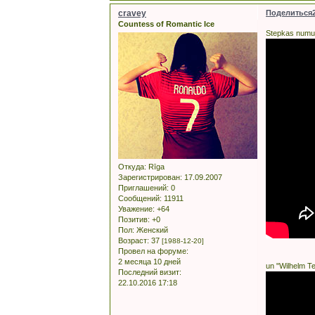
cravey
Поделиться
Countess of Romantic Ice
Stepkas numuri
Откуда:
Rīga
Зарегистрирован
: 17.09.2007
Приглашений:
0
Сообщений:
11911
Уважение:
+64
Позитив:
+0
Пол:
Женский
Возраст:
37
[1988-12-20]
Провел на форуме:
2 месяца 10 дней
un "Wilhelm T
Последний визит:
22.10.2016 17:18