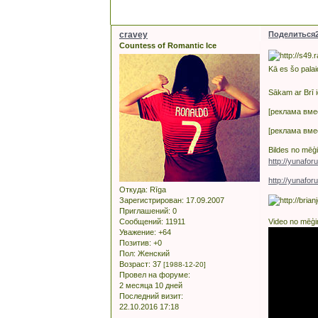
cravey
Поделиться
Countess of Romantic Ice
Kā es šo pala
Sākam ar Brī 
[реклама вме
[реклама вме
Bildes no mēģ
http://yunafo
http://yunafo
Откуда:
Rīga
Зарегистрирован
: 17.09.2007
Приглашений:
0
Сообщений:
11911
Video no mēģin
Уважение:
+64
Позитив:
+0
Пол:
Женский
Возраст:
37
[1988-12-20]
Провел на форуме:
2 месяца 10 дней
Последний визит:
22.10.2016 17:18