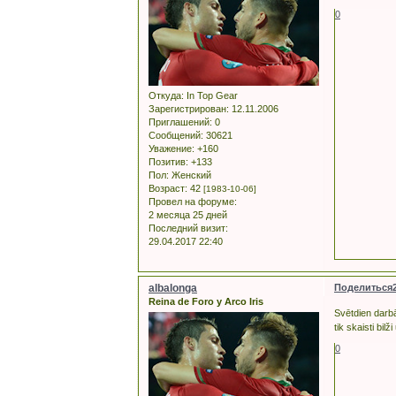
0
Откуда:
In Top Gear
Зарегистрирован
: 12.11.2006
Приглашений:
0
Сообщений:
30621
Уважение:
+160
Позитив:
+133
Пол:
Женский
Возраст:
42
[1983-10-06]
Провел на форуме:
2 месяца 25 дней
Последний визит:
29.04.2017 22:40
albalonga
Поделиться
Reina de Foro y Arco Iris
Svētdien darbā
tik skaisti bil
0