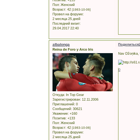
Пол:
Женский
Возраст:
42
[1983-10-06]
Провел на форуме:
2 месяца 25 дней
Последний визит:
29.04.2017 22:40
albalonga
Поделиться
Reina de Foro y Arco Iris
Nav Džoņika, t
0
Откуда:
In Top Gear
Зарегистрирован
: 12.11.2006
Приглашений:
0
Сообщений:
30621
Уважение:
+160
Позитив:
+133
Пол:
Женский
Возраст:
42
[1983-10-06]
Провел на форуме:
2 месяца 25 дней