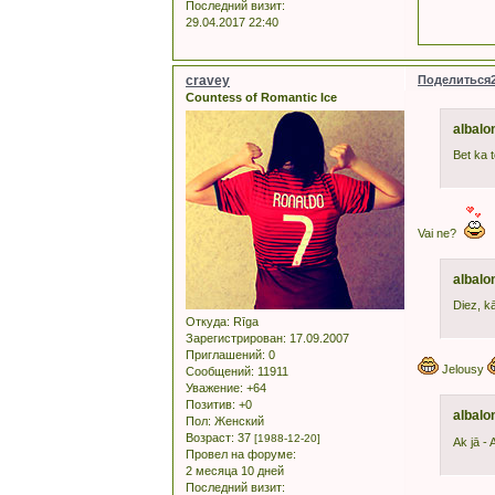
Последний визит:
29.04.2017 22:40
cravey
Поделиться
Countess of Romantic Ice
albalo
Bet ka t
Vai ne?
albalo
Diez, kā
Откуда:
Rīga
Зарегистрирован
: 17.09.2007
Приглашений:
0
Jelousy
Сообщений:
11911
Уважение:
+64
Позитив:
+0
albalo
Пол:
Женский
Возраст:
37
[1988-12-20]
Ak jā -
Провел на форуме:
2 месяца 10 дней
Последний визит: