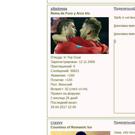
albalonga
Поделиться
Reina de Foro y Arco Iris
Stefs ir vel ti
[реклама вме
[реклама вме
0
Откуда:
In Top Gear
Зарегистрирован
: 12.11.2006
Приглашений:
0
Сообщений:
30621
Уважение:
+160
Позитив:
+133
Пол:
Женский
Возраст:
42
[1983-10-06]
Провел на форуме:
2 месяца 25 дней
Последний визит:
29.04.2017 22:40
cravey
Поделиться
Countess of Romantic Ice
Jaaa, viņi vis