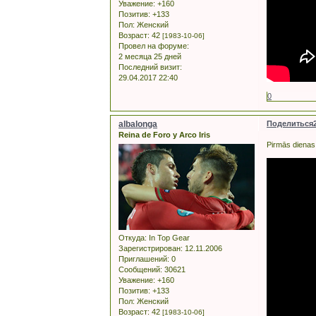
Уважение:
+160
Позитив:
+133
Пол:
Женский
Возраст:
42
[1983-10-06]
Провел на форуме:
2 месяца 25 дней
Последний визит:
29.04.2017 22:40
0
albalonga
Поделиться
Reina de Foro y Arco Iris
Pirmās dienas 
Откуда:
In Top Gear
Зарегистрирован
: 12.11.2006
Приглашений:
0
Сообщений:
30621
Уважение:
+160
Позитив:
+133
Пол:
Женский
Возраст:
42
[1983-10-06]