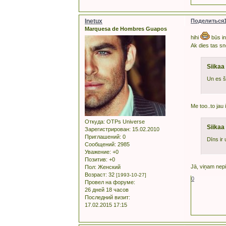
Inetux
Поделиться
Marquesa de Hombres Guapos
hihi
būs in
Ak dies tas s
Siikaa
Un es š
Me too..to ja
Откуда:
OTPs Universe
Siikaa
Зарегистрирован
: 15.02.2010
Приглашений:
0
Dīns ir 
Сообщений:
2985
Уважение:
+0
Позитив:
+0
Jā, viņam nepi
Пол:
Женский
Возраст:
32
[1993-10-27]
0
Провел на форуме:
26 дней 18 часов
Последний визит:
17.02.2015 17:15