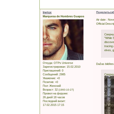
Inetux
Поделиться
Marquesa de Hombres Guapos
Air date : No
Official Descri
Сверну
"While 
discover
tracing
elves, 
Откуда:
OTPs Universe
Dažas bildītes
Зарегистрирован
: 15.02.2010
Приглашений:
0
Сообщений:
2985
Сверну
Уважение:
+0
Позитив:
+0
Пол:
Женский
Возраст:
32
[1993-10-27]
Провел на форуме:
26 дней 18 часов
Последний визит:
17.02.2015 17:15