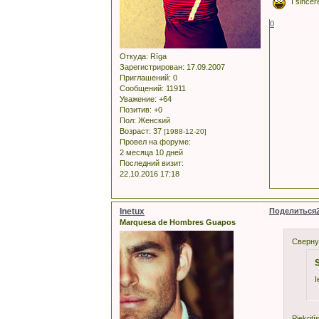
I sincer
0
Откуда:
Rīga
Зарегистрирован
: 17.09.2007
Приглашений:
0
Сообщений:
11911
Уважение:
+64
Позитив:
+0
Пол:
Женский
Возраст:
37
[1988-12-20]
Провел на форуме:
2 месяца 10 дней
Последний визит:
22.10.2016 17:18
Inetux
Поделиться
Marquesa de Hombres Guapos
Сверну
S
I
Piekrit