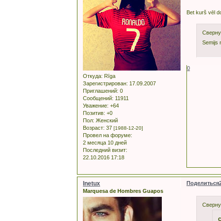
Bet kurš vēl 
Сверну
Semijs 
0
Откуда:
Rīga
Зарегистрирован
: 17.09.2007
Приглашений:
0
Сообщений:
11911
Уважение:
+64
Позитив:
+0
Пол:
Женский
Возраст:
37
[1988-12-20]
Провел на форуме:
2 месяца 10 дней
Последний визит:
22.10.2016 17:18
Inetux
Поделиться
Marquesa de Hombres Guapos
Сверну
c