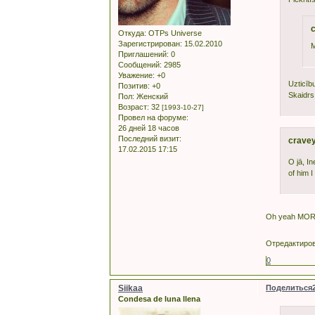
c
Откуда:
OTPs Universe
Зарегистрирован
: 15.02.2010
M
Приглашений:
0
Сообщений:
2985
Уважение:
+0
Uzticību
Позитив:
+0
Skaidrs
Пол:
Женский
Возраст:
32
[1993-10-27]
Провел на форуме:
26 дней 18 часов
Последний визит:
cravey
17.02.2015 17:15
O jā, I
of him 
Oh yeah MORE 
Отредактирова
0
Siikaa
Поделиться
Condesa de luna llena