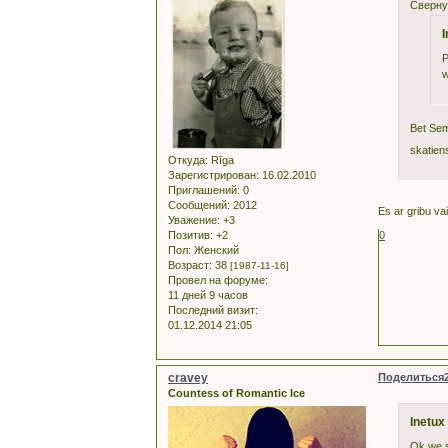
Сверну
I
P
w
Bet Sems
skatiens
Откуда:
Rīga
Зарегистрирован
: 16.02.2010
Приглашений:
0
Сообщений:
2012
Es ar gribu v
Уважение:
+3
0
Позитив:
+2
Пол:
Женский
Возраст:
38
[1987-11-16]
Провел на форуме:
11 дней 9 часов
Последний визит:
01.12.2014 21:05
cravey
Поделиться
Countess of Romantic Ice
Inetux
Ok we s