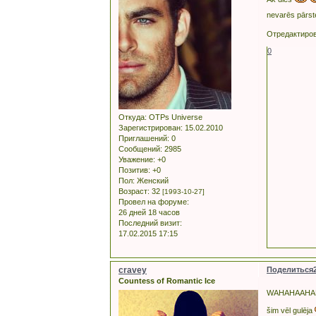
nevarēs pārsteig
Отредактирова
0
Откуда:
OTPs Universe
Зарегистрирован
: 15.02.2010
Приглашений:
0
Сообщений:
2985
Уважение:
+0
Позитив:
+0
Пол:
Женский
Возраст:
32
[1993-10-27]
Провел на форуме:
26 дней 18 часов
Последний визит:
17.02.2015 17:15
cravey
Поделиться
Countess of Romantic Ice
WAHAHAAHAH
šim vēl gulēja