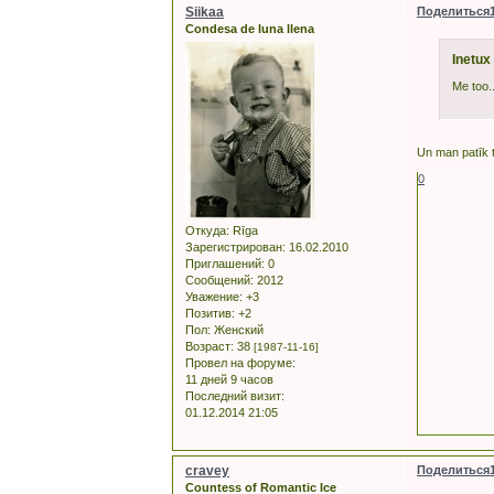
Siikaa
Поделиться
Condesa de luna llena
Inetux
Me too.
Un man patīk 
0
Откуда:
Rīga
Зарегистрирован
: 16.02.2010
Приглашений:
0
Сообщений:
2012
Уважение:
+3
Позитив:
+2
Пол:
Женский
Возраст:
38
[1987-11-16]
Провел на форуме:
11 дней 9 часов
Последний визит:
01.12.2014 21:05
cravey
Поделиться
Countess of Romantic Ice