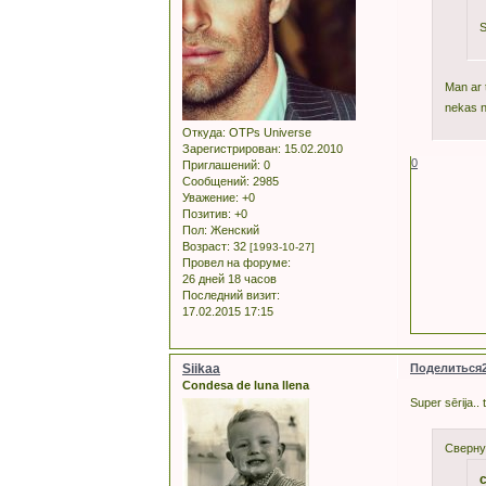
S
Man ar 
nekas na
Откуда:
OTPs Universe
Зарегистрирован
: 15.02.2010
0
Приглашений:
0
Сообщений:
2985
Уважение:
+0
Позитив:
+0
Пол:
Женский
Возраст:
32
[1993-10-27]
Провел на форуме:
26 дней 18 часов
Последний визит:
17.02.2015 17:15
Siikaa
Поделиться
Condesa de luna llena
Super sērija.. 
Сверну
c