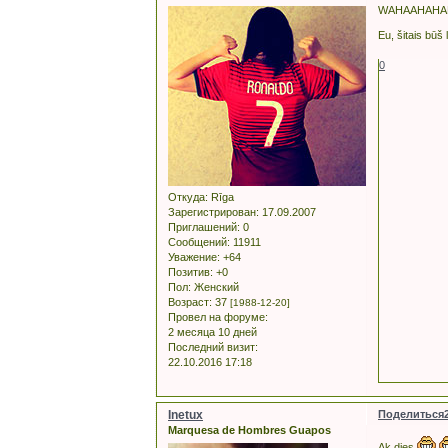
WAHAAHAHA
Eu, šitais būš
0
Откуда:
Rīga
Зарегистрирован
: 17.09.2007
Приглашений:
0
Сообщений:
11911
Уважение:
+64
Позитив:
+0
Пол:
Женский
Возраст:
37
[1988-12-20]
Провел на форуме:
2 месяца 10 дней
Последний визит:
22.10.2016 17:18
Inetux
Поделиться
Marquesa de Hombres Guapos
Ak dies