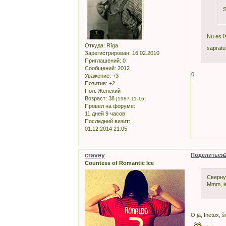
S
Nu es īs
Откуда:
Rīga
sapratu,
Зарегистрирован
: 16.02.2010
Приглашений:
0
Сообщений:
2012
0
Уважение:
+3
Позитив:
+2
Пол:
Женский
Возраст:
38
[1987-11-16]
Провел на форуме:
11 дней 9 часов
Последний визит:
01.12.2014 21:05
cravey
Поделиться
Countess of Romantic Ice
Сверну
Mmm, ie
O jā, Inetux, 