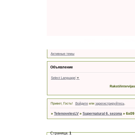
Форум
Latviski
Участн
Активные темы
Объявление
Select Language
▼
Raksti/intervija
Привет, Гость!
Войдите
или
зарегистрируйтесь
.
»
TelenovelesLV
»
Supernatural 6. sezona
»
6x09 
Страница:
1