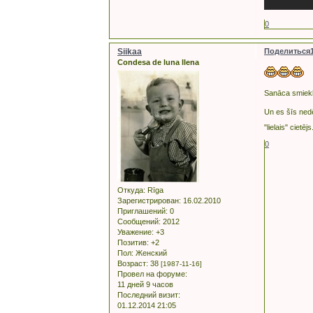
0
Siikaa
Поделиться
Condesa de luna llena
Sanāca smiekli
Un es šīs nedē
"lielais" ciet
0
Откуда:
Rīga
Зарегистрирован
: 16.02.2010
Приглашений:
0
Сообщений:
2012
Уважение:
+3
Позитив:
+2
Пол:
Женский
Возраст:
38
[1987-11-16]
Провел на форуме:
11 дней 9 часов
Последний визит:
01.12.2014 21:05