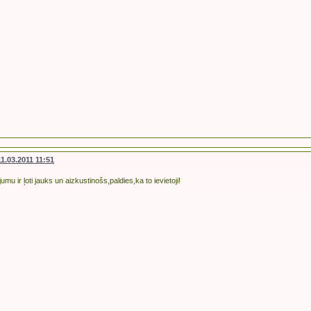
11.03.2011 11:51
umu ir ļoti jauks un aizkustinošs,paldies,ka to ievietoji!