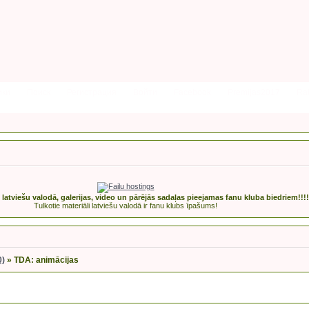
ики
Поиск
Регистрация
Войти
Facebook
Premijas2017
Rak
s latviešu valodā, galerijas, video un pārējās sadaļas pieejamas fanu kluba biedriem!!!!
Tulkotie materiāli latviešu valodā ir fanu klubs īpašums!
0)
»
TDA: animācijas