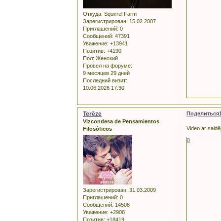
Откуда:
Squirrel Farm
Зарегистрирован
: 15.02.2007
Приглашений:
0
Сообщений:
47391
Уважение:
+13941
Позитив:
+4190
Пол:
Женский
Провел на форуме:
9 месяцев 29 дней
Последний визит:
10.06.2026 17:30
Terēze
Поделиться
Vizcondesa de Pensamientos
Video ar saldēj
Filosóficos
0
Зарегистрирован
: 31.03.2009
Приглашений:
0
Сообщений:
14508
Уважение:
+2908
Позитив:
+18419