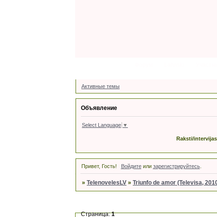
Форум
Latviski
Участн
Активные темы
Объявление
Select Language
▼
Raksti/intervija
Привет, Гость!
Войдите
или
зарегистрируйтесь
.
»
TelenovelesLV
»
Triunfo de amor (Televisa, 201
Страница:
1