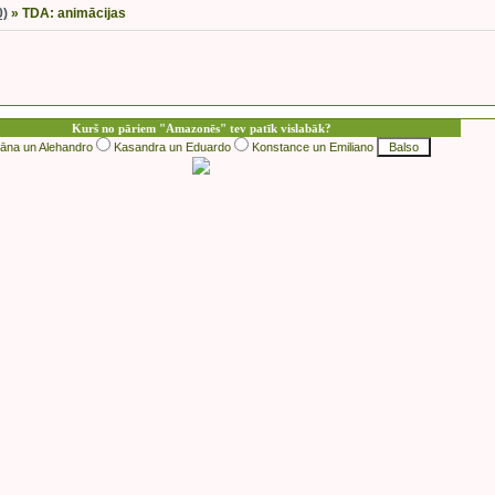
0)
»
TDA: animācijas
Kurš no pāriem "Amazonēs" tev patīk vislabāk?
iāna un Alehandro
Kasandra un Eduardo
Konstance un Emiliano