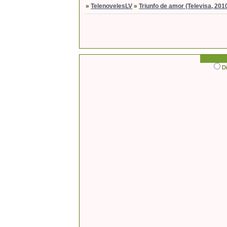
»
TelenovelesLV
»
Triunfo de amor (Televisa, 201
D