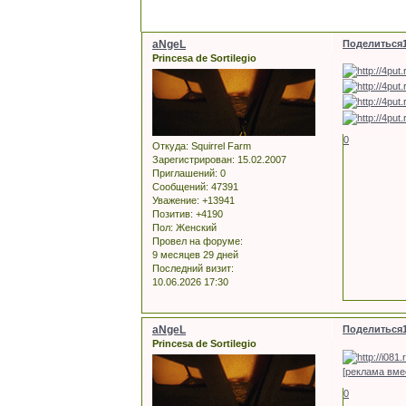
aNgeL
Поделиться
Princesa de Sortilegio
0
Откуда:
Squirrel Farm
Зарегистрирован
: 15.02.2007
Приглашений:
0
Сообщений:
47391
Уважение:
+13941
Позитив:
+4190
Пол:
Женский
Провел на форуме:
9 месяцев 29 дней
Последний визит:
10.06.2026 17:30
aNgeL
Поделиться
Princesa de Sortilegio
[реклама вме
0