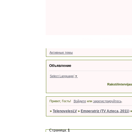
Форум
Latviski
Участн
Активные темы
Объявление
Select Language
▼
Raksti/intervija
Привет, Гость!
Войдите
или
зарегистрируйтесь
.
»
TelenovelesLV
»
Emperatriz (TV Azteca, 2011)
Страница:
1