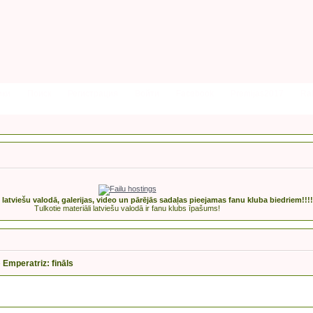
ики
Поиск
Регистрация
Войти
Facebook
Premijas2017
Rak
s latviešu valodā, galerijas, video un pārējās sadaļas pieejamas fanu kluba biedriem!!!!
Tulkotie materiāli latviešu valodā ir fanu klubs īpašums!
»
Emperatriz: fināls