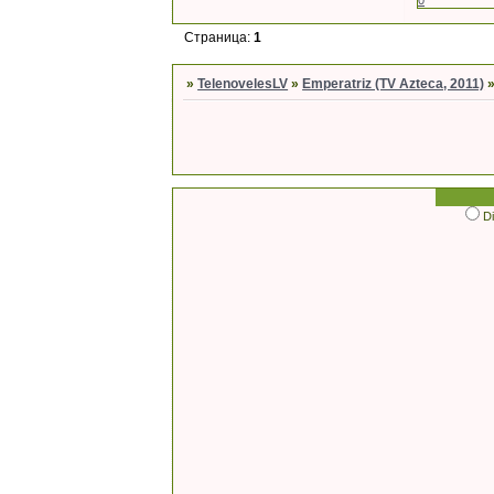
0
Страница:
1
»
TelenovelesLV
»
Emperatriz (TV Azteca, 2011)
D