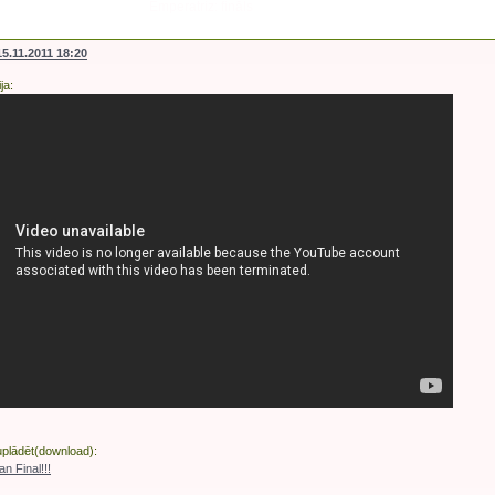
Emperatriz: fināls
15.11.2011 18:20
ja:
juplādēt(download):
n Final!!!