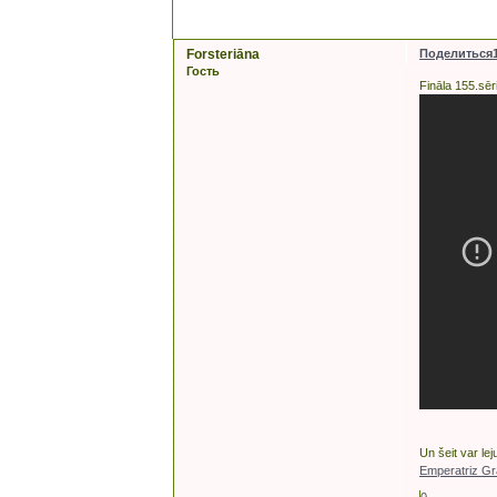
Forsteriāna
Поделиться
Гость
Fināla 155.sēri
Un šeit var le
Emperatriz Gra