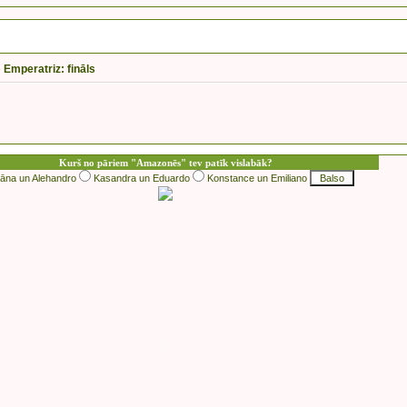
»
Emperatriz: fināls
Kurš no pāriem "Amazonēs" tev patīk vislabāk?
iāna un Alehandro
Kasandra un Eduardo
Konstance un Emiliano