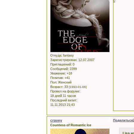
0
Откуда:
fantasy
Зарегистрирован
: 12.07.2007
Приглашений:
0
Сообщений:
2289
Уважение:
+18
Позитив:
+41
Пол:
Женский
Возраст:
33
[1993-01-06]
Провел на форуме:
18 дней 11 часов
Последний визит:
11.11.2013 21:43
cravey
Поделиться
Countess of Romantic Ice
Lisa н