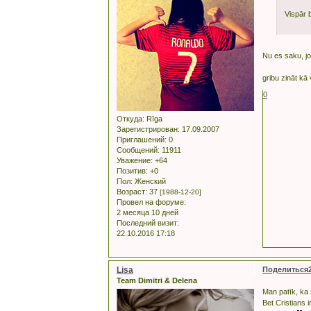
Vispār 
Nu es saku, jo 
gribu zināt kā
0
Откуда:
Rīga
Зарегистрирован
: 17.09.2007
Приглашений:
0
Сообщений:
11911
Уважение:
+64
Позитив:
+0
Пол:
Женский
Возраст:
37
[1988-12-20]
Провел на форуме:
2 месяца 10 дней
Последний визит:
22.10.2016 17:18
Lisa
Поделиться
Team Dimitri & Delena
Man patīk, ka
Bet Cristians 