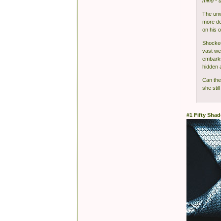
mind - 
The unw
more des
on his 
Shocked 
vast we
embarks
hidden 
Can thei
she stil
#1 Fifty Shad