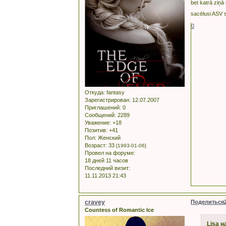
bet katrā ziņā 
sacēlusi ASV 
0
Откуда:
fantasy
Зарегистрирован
: 12.07.2007
Приглашений:
0
Сообщений:
2289
Уважение:
+18
Позитив:
+41
Пол:
Женский
Возраст:
33
[1993-01-06]
Провел на форуме:
18 дней 11 часов
Последний визит:
11.11.2013 21:43
cravey
Поделиться
Countess of Romantic Ice
Lisa н