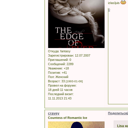
izlasījuis
0
Откуда:
fantasy
Зарегистрирован
: 12.07.2007
Приглашений:
0
Сообщений:
2289
Уважение:
+18
Позитив:
+41
Пол:
Женский
Возраст:
33
[1993-01-06]
Провел на форуме:
18 дней 11 часов
Последний визит:
11.11.2013 21:43
cravey
Поделиться
Countess of Romantic Ice
Lisa н