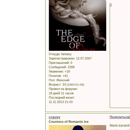
0
Откуда:
fantasy
Зарегистрирован
: 12.07.2007
Приглашений:
0
Сообщений:
2289
Уважение:
+18
Позитив:
+41
Пол:
Женский
Возраст:
33
[1993-01-06]
Провел на форуме:
18 дней 11 часов
Последний визит:
11.11.2013 21:43
cravey
Поделиться
Countess of Romantic Ice
Manā izpratnē 