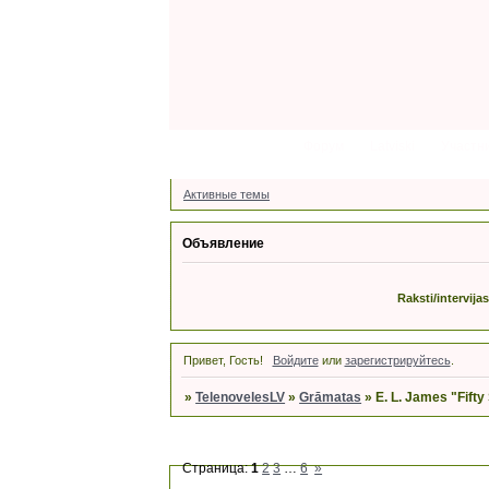
Форум
Latviski
Участн
Активные темы
Объявление
Raksti/intervija
Привет, Гость!
Войдите
или
зарегистрируйтесь
.
»
TelenovelesLV
»
Grāmatas
»
E. L. James "Fifty
Страница:
1
2
3
…
6
»