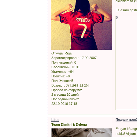
ekrāniem to ķī
Es esmu apstāj
0
Откуда:
Rīga
Зарегистрирован
: 17.09.2007
Приглашений:
0
Сообщений:
11911
Уважение:
+64
Позитив:
+0
Пол:
Женский
Возраст:
37
[1988-12-20]
Провел на форуме:
2 месяца 10 дней
Последний визит:
22.10.2016 17:18
Lisa
Поделиться
Team Dimitri & Delena
Es gan kā atgr
nebija! Viņiem 