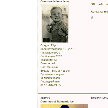
Condesa de luna llena
Sāku lasīt.. pa
Uzreiz var red
0
Откуда:
Rīga
Зарегистрирован
: 16.02.2010
Приглашений:
0
Сообщений:
2012
Уважение:
+3
Позитив:
+2
Пол:
Женский
Возраст:
38
[1987-11-16]
Провел на форуме:
11 дней 9 часов
Последний визит:
01.12.2014 21:05
cravey
Поделиться
Countess of Romantic Ice