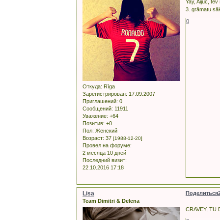
Yay, Aijuc, tev
3. grāmatu sāk
0
Откуда:
Rīga
Зарегистрирован
: 17.09.2007
Приглашений:
0
Сообщений:
11911
Уважение:
+64
Позитив:
+0
Пол:
Женский
Возраст:
37
[1988-12-20]
Провел на форуме:
2 месяца 10 дней
Последний визит:
22.10.2016 17:18
Lisa
Поделиться
Team Dimitri & Delena
CRAVEY, TU E