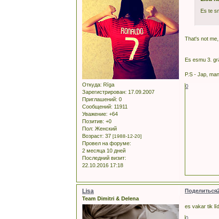
Es te s
That's not me,
Es esmu 3. g
P.S - Jap, man
Откуда:
Rīga
0
Зарегистрирован
: 17.09.2007
Приглашений:
0
Сообщений:
11911
Уважение:
+64
Позитив:
+0
Пол:
Женский
Возраст:
37
[1988-12-20]
Провел на форуме:
2 месяца 10 дней
Последний визит:
22.10.2016 17:18
Lisa
Поделиться
Team Dimitri & Delena
es vakar tik lī
0