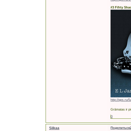
#3 Fifrty Sha
http://qps.ru/
Grāmatas ir pi
0
Siikaa
Поделиться