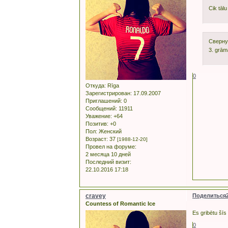
Cik tālu
Сверну
3. grām
0
Откуда:
Rīga
Зарегистрирован
: 17.09.2007
Приглашений:
0
Сообщений:
11911
Уважение:
+64
Позитив:
+0
Пол:
Женский
Возраст:
37
[1988-12-20]
Провел на форуме:
2 месяца 10 дней
Последний визит:
22.10.2016 17:18
cravey
Поделиться
Countess of Romantic Ice
Es gribētu šīs
0