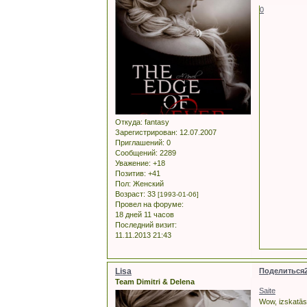
0
Откуда:
fantasy
Зарегистрирован
: 12.07.2007
Приглашений:
0
Сообщений:
2289
Уважение:
+18
Позитив:
+41
Пол:
Женский
Возраст:
33
[1993-01-06]
Провел на форуме:
18 дней 11 часов
Последний визит:
11.11.2013 21:43
Lisa
Поделиться
Team Dimitri & Delena
Saite
Wow, izskatās,