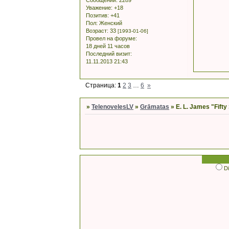
Сообщений:
2289
Уважение:
+18
Позитив:
+41
Пол:
Женский
Возраст:
33
[1993-01-06]
Провел на форуме:
18 дней 11 часов
Последний визит:
11.11.2013 21:43
Страница:
1
2
3
…
6
»
»
TelenovelesLV
»
Grāmatas
»
E. L. James "Fifty
D