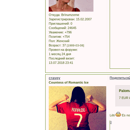
Откуда:
Brīnumzeme
Зарегистрирован
: 15.02.2007
Приглашений:
0
Сообщений:
24645
Уважение:
+796
Позитив:
+754
Пол:
Женский
Возраст:
37
[1989-03-08]
Провел на форуме:
1 месяц 24 дня
Последний визит:
13.07.2018 23:41
cravey
Поделиться
Countess of Romantic Ice
Palom
7 EUR i
Lēti
Es not
0