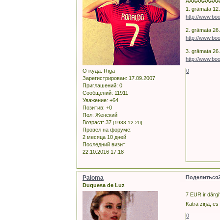
AAAAAAAAA
1. grāmata 12.
http://www.bo
2. grāmata 26
http://www.bo
3. grāmata 26
http://www.bo
Откуда:
Rīga
0
Зарегистрирован
: 17.09.2007
Приглашений:
0
Сообщений:
11911
Уважение:
+64
Позитив:
+0
Пол:
Женский
Возраст:
37
[1988-12-20]
Провел на форуме:
2 месяца 10 дней
Последний визит:
22.10.2016 17:18
Paloma
Поделиться
Duquesa de Luz
7 EUR ir dārg
Katrā ziņā, es 
0