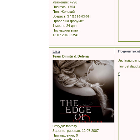
Уважение:
+796
Позитив:
+754
Пол:
Женский
Возраст:
37
[1989-03-08]
Провел на форуме:
1 месяц 24 дня
Последний визит:
13.07.2018 23:41
Lisa
Поделиться
Team Dimitri & Delena
Jā, lasīju par
Tev vēl daud z
0
Откуда:
fantasy
Зарегистрирован
: 12.07.2007
Приглашений:
0