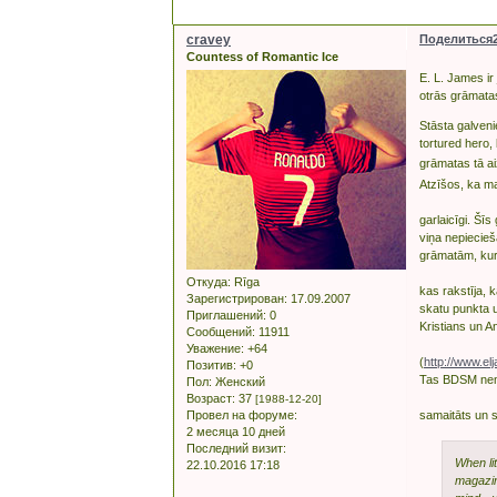
cravey
Поделиться
Countess of Romantic Ice
E. L. James ir
otrās grāmata
Stāsta galveni
tortured hero, 
grāmatas tā 
Atzīšos, ka ma
garlaicīgi. Šī
viņa nepiecieš
grāmatām, kur 
Откуда:
Rīga
kas rakstīja, 
Зарегистрирован
: 17.09.2007
skatu punkta u
Приглашений:
0
Kristians un A
Сообщений:
11911
Уважение:
+64
(
http://www.e
Позитив:
+0
Tas BDSM nemaz
Пол:
Женский
Возраст:
37
[1988-12-20]
Провел на форуме:
samaitāts un s
2 месяца 10 дней
Последний визит:
When li
22.10.2016 17:18
magazine