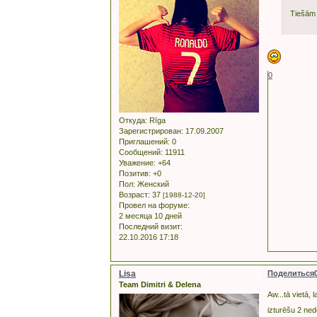
Tiešām l
0
Откуда:
Rīga
Зарегистрирован
: 17.09.2007
Приглашений:
0
Сообщений:
11911
Уважение:
+64
Позитив:
+0
Пол:
Женский
Возраст:
37
[1988-12-20]
Провел на форуме:
2 месяца 10 дней
Последний визит:
22.10.2016 17:18
Lisa
Поделиться
Team Dimitri & Delena
Aw...tā vietā,
izturēšu 2 ned