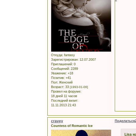
Откуда:
fantasy
Зарегистрирован
: 12.07.2007
Приглашений:
0
Сообщений:
2289
Уважение:
+18
Позитив:
+41
Пол:
Женский
Возраст:
33
[1993-01-06]
Провел на форуме:
18 дней 11 часов
Последний визит:
11.11.2013 21:43
cravey
Поделиться
Countess of Romantic Ice
Lisa н