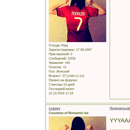
Откуда:
Rīga
Зарегистрирован
: 17.09.2007
Приглашений:
0
Сообщений:
11911
Уважение:
+64
Позитив:
+0
Пол:
Женский
Возраст:
37
[1988-12-20]
Провел на форуме:
2 месяца 10 дней
Последний визит:
22.10.2016 17:18
cravey
Поделиться
Countess of Romantic Ice
YYYAA