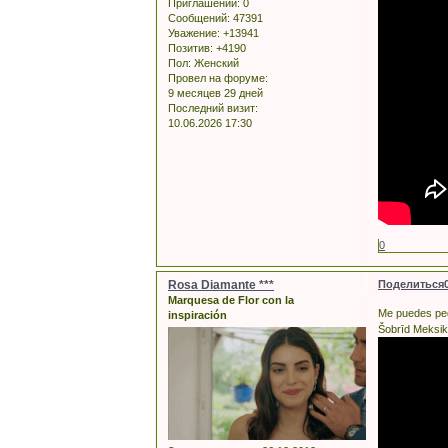
Приглашений:
0
Сообщений:
47391
Уважение:
+13941
Позитив:
+4190
Пол:
Женский
Провел на форуме:
9 месяцев 29 дней
Последний визит:
10.06.2026 17:30
0
Rosa Diamante ***
Поделиться
Marquesa de Flor con la
Me puedes ped
inspiración
Šobrīd Meksik