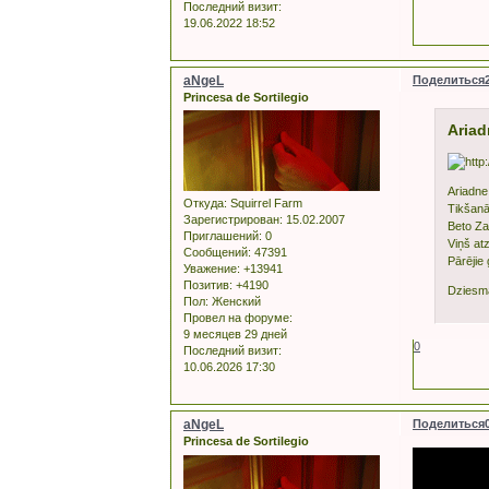
Последний визит:
19.06.2022 18:52
aNgeL
Поделиться
Princesa de Sortilegio
Ariad
Ariadne
Откуда:
Squirrel Farm
Tikšanā
Зарегистрирован
: 15.02.2007
Beto Zap
Приглашений:
0
Viņš atz
Сообщений:
47391
Pārējie 
Уважение:
+13941
Позитив:
+4190
Dziesma
Пол:
Женский
Провел на форуме:
9 месяцев 29 дней
0
Последний визит:
10.06.2026 17:30
aNgeL
Поделиться
Princesa de Sortilegio