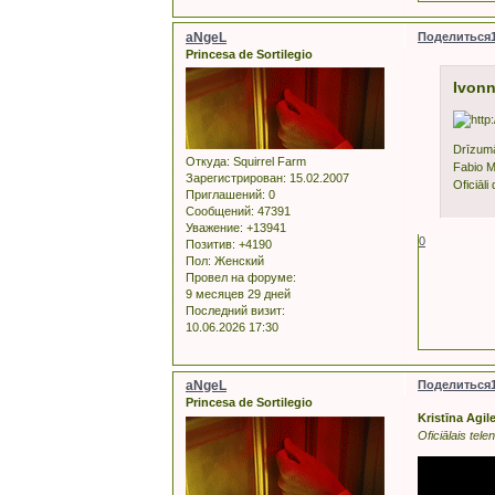
aNgeL
Поделиться
Princesa de Sortilegio
Ivonn
Drīzumā
Откуда:
Squirrel Farm
Fabio M
Зарегистрирован
: 15.02.2007
Oficiāli
Приглашений:
0
Сообщений:
47391
Уважение:
+13941
0
Позитив:
+4190
Пол:
Женский
Провел на форуме:
9 месяцев 29 дней
Последний визит:
10.06.2026 17:30
aNgeL
Поделиться
Princesa de Sortilegio
Kristīna Agi
Oficiālais tel