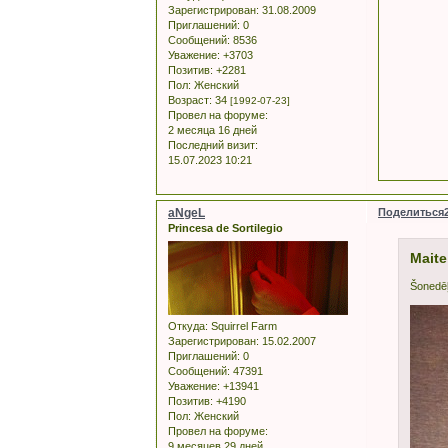
Зарегистрирован
: 31.08.2009
Приглашений:
0
Сообщений:
8536
Уважение:
+3703
Позитив:
+2281
Пол:
Женский
Возраст:
34
[1992-07-23]
Провел на форуме:
2 месяца 16 дней
Последний визит:
15.07.2023 10:21
aNgeL
Поделиться
Princesa de Sortilegio
Maite
Šonedēļ
Откуда:
Squirrel Farm
Зарегистрирован
: 15.02.2007
Приглашений:
0
Сообщений:
47391
Уважение:
+13941
Позитив:
+4190
Пол:
Женский
Провел на форуме:
9 месяцев 29 дней