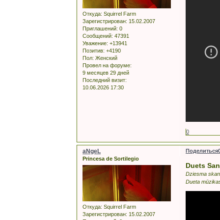
Откуда:
Squirrel Farm
Зарегистрирован
: 15.02.2007
Приглашений:
0
Сообщений:
47391
Уважение:
+13941
Позитив:
+4190
Пол:
Женский
Провел на форуме:
9 месяцев 29 дней
Последний визит:
10.06.2026 17:30
0
aNgeL
Поделиться
Princesa de Sortilegio
Duets San
Dziesma skan š
Dueta mūzikas 
Откуда:
Squirrel Farm
Зарегистрирован
: 15.02.2007