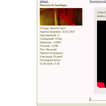
aNgeL
Поделиться
Princesa de Sortilegio
Jorge G
Aktiera
Откуда:
Squirrel Farm
Зарегистрирован
: 15.02.2007
Приглашений:
0
Сообщений:
47391
Уважение:
+13941
Позитив:
+4190
Пол:
Женский
Провел на форуме:
9 месяцев 29 дней
Последний визит:
10.06.2026 17:30
0