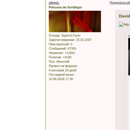
aNgeL
Поделиться
Princesa de Sortilegio
David
Откуда:
Squirrel Farm
F
Зарегистрирован
: 15.02.2007
Приглашений:
0
Сообщений:
47391
Уважение:
+13941
Позитив:
+4190
Пол:
Женский
Провел на форуме:
9 месяцев 29 дней
Последний визит:
10.06.2026 17:30