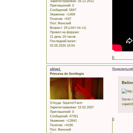
Зарегистрирован
: 26.12.2012
Приглашений:
0
Сообщений:
5847
Уважение:
+1409
Позитив:
+547
Пол:
Женский
Возраст:
29
[1997-06-13]
Провел на форуме:
21 день 19 часов
Последний визит:
02.05.2020 16:54
0
aNgeL
Поделиться
Princesa de Sortilegio
Belin
Savas mā
Откуда:
Squirrel Farm
vajadzīb
Зарегистрирован
: 15.02.2007
Приглашений:
0
Сообщений:
47391
0
Уважение:
+13941
Позитив:
+4190
Пол:
Женский