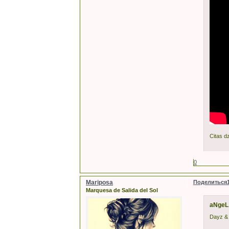
Citas 
0
Mariposa
Поделиться
Marquesa de Salida del Sol
aNgeL
Dayz & 