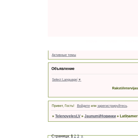
Форум
Latviski
Участн
Активные темы
Объявление
Select Language
▼
Raksti/intervija
Привет, Гость!
Войдите
или
зарегистрируйтесь
.
»
TelenovelesLV
»
Jaunumi/Новинки
»
Latīņamer
Страница:
1
2
3
»