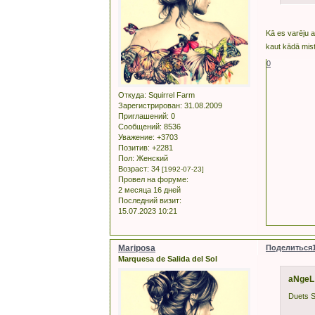
Kā es varēju 
kaut kādā mist
0
Откуда:
Squirrel Farm
Зарегистрирован
: 31.08.2009
Приглашений:
0
Сообщений:
8536
Уважение:
+3703
Позитив:
+2281
Пол:
Женский
Возраст:
34
[1992-07-23]
Провел на форуме:
2 месяца 16 дней
Последний визит:
15.07.2023 10:21
Mariposa
Поделиться
Marquesa de Salida del Sol
aNgeL
Duets S