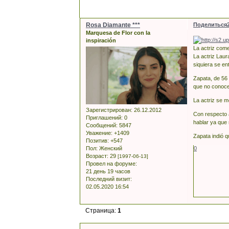
Rosa Diamante ***
Поделиться
Marquesa de Flor con la
inspiración
La actriz come
La actriz Laur
siquiera se e
Zapata, de 56
que no conoce
La actriz se 
Зарегистрирован
: 26.12.2012
Con respecto a
Приглашений:
0
hablar ya que 
Сообщений:
5847
Уважение:
+1409
Zapata indió q
Позитив:
+547
Пол:
Женский
0
Возраст:
29
[1997-06-13]
Провел на форуме:
21 день 19 часов
Последний визит:
02.05.2020 16:54
Страница:
1