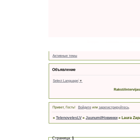
Форум
Latviski
Участн
Активные темы
Объявление
Select Language
▼
Raksti/intervija
Привет, Гость!
Войдите
или
зарегистрируйтесь
.
»
TelenovelesLV
»
Jaunumi/Новинки
»
Laura Zapa
Страница:
1