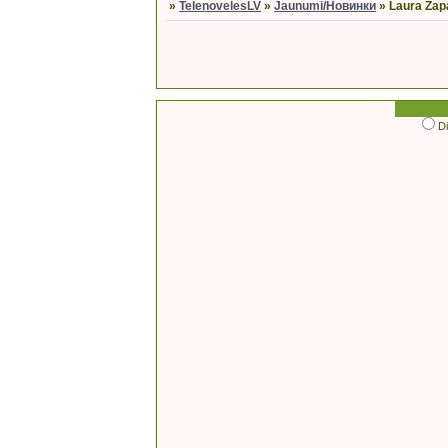
»
TelenovelesLV
»
Jaunumi/Новинки
»
Laura Zapa
D