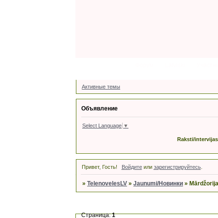
Форум
Latviski
Участн
Активные темы
Объявление
Select Language
▼
Raksti/intervija
Привет, Гость!
Войдите
или
зарегистрируйтесь
.
»
TelenovelesLV
»
Jaunumi/Новинки
»
Mārdžorija
Страница:
1