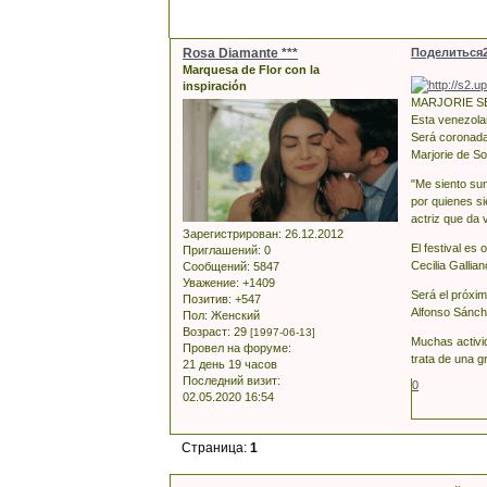
Rosa Diamante ***
Поделиться
Marquesa de Flor con la
inspiración
MARJORIE S
Esta venezolan
Será coronada
Marjorie de S
"Me siento su
por quienes si
actriz que da 
Зарегистрирован
: 26.12.2012
El festival e
Приглашений:
0
Cecilia Gallia
Сообщений:
5847
Уважение:
+1409
Será el próxi
Позитив:
+547
Alfonso Sánch
Пол:
Женский
Возраст:
29
[1997-06-13]
Muchas activi
Провел на форуме:
trata de una g
21 день 19 часов
Последний визит:
0
02.05.2020 16:54
Страница:
1