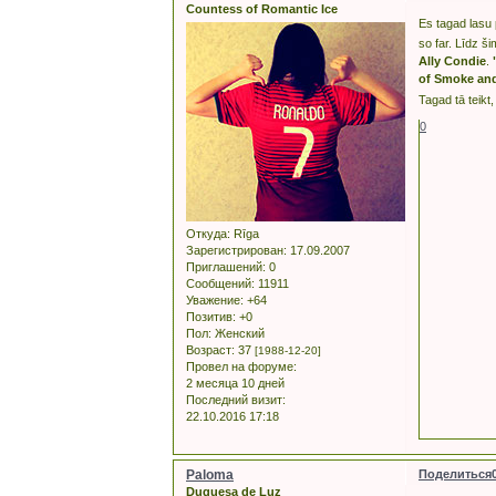
Countess of Romantic Ice
Es tagad lasu
so far. Līdz 
Ally Condie
.
of Smoke and
Tagad tā teikt
0
Откуда:
Rīga
Зарегистрирован
: 17.09.2007
Приглашений:
0
Сообщений:
11911
Уважение:
+64
Позитив:
+0
Пол:
Женский
Возраст:
37
[1988-12-20]
Провел на форуме:
2 месяца 10 дней
Последний визит:
22.10.2016 17:18
Paloma
Поделиться
Duquesa de Luz