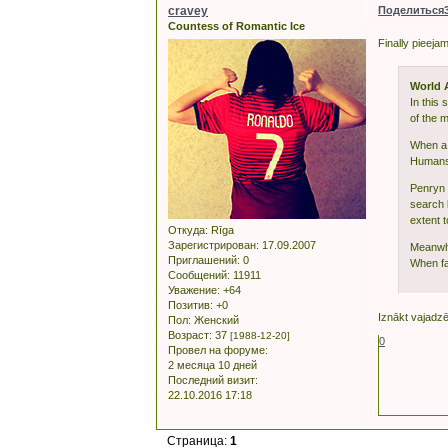
cravey
Поделиться
Countess of Romantic Ice
Finally pieej
World A
In this 
of the 
When a 
Humans 
Penryn 
search l
extent t
Откуда:
Rīga
Зарегистрирован
: 17.09.2007
Meanwhil
Приглашений:
0
When fa
Сообщений:
11911
Уважение:
+64
Позитив:
+0
Iznākt vajadz
Пол:
Женский
Возраст:
37
[1988-12-20]
0
Провел на форуме:
2 месяца 10 дней
Последний визит:
22.10.2016 17:18
Страница:
1