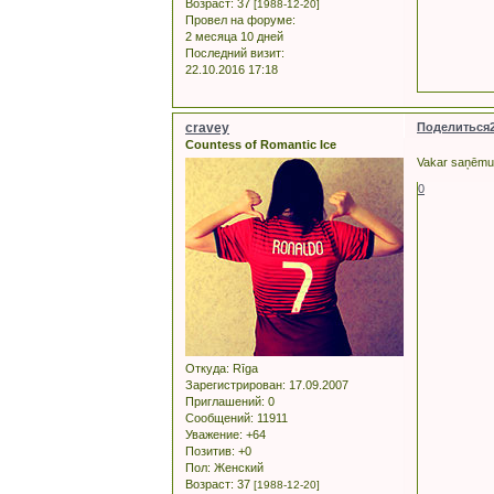
Возраст:
37
[1988-12-20]
Провел на форуме:
2 месяца 10 дней
Последний визит:
22.10.2016 17:18
cravey
Поделиться
Countess of Romantic Ice
Vakar saņēmu
0
Откуда:
Rīga
Зарегистрирован
: 17.09.2007
Приглашений:
0
Сообщений:
11911
Уважение:
+64
Позитив:
+0
Пол:
Женский
Возраст:
37
[1988-12-20]