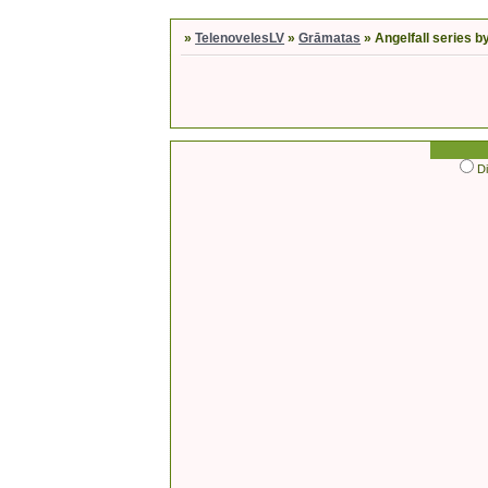
»
TelenovelesLV
»
Grāmatas
»
Angelfall series 
D