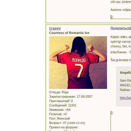
vēl nav zinām
Autores mājas
0
cravey
Поделиться
Countess of Romantic Ice
Kāpēc ieliku a
spēcīgi varoņi,
cheesy, bet, ka
izlasīšanas
Šai grāmatai n
Angelf
Sam Rai
ANGELFA
Nathan 
Откуда:
Rīga
Зарегистрирован
: 17.09.2007
http://
Приглашений:
0
Сообщений:
11911
Уважение:
+64
0
Позитив:
+0
Пол:
Женский
Возраст:
37
[1988-12-20]
Провел на форуме: