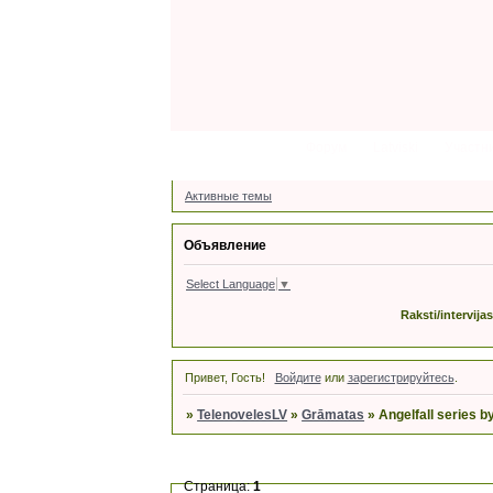
Форум
Latviski
Участн
Активные темы
Объявление
Select Language
▼
Raksti/intervija
Привет, Гость!
Войдите
или
зарегистрируйтесь
.
»
TelenovelesLV
»
Grāmatas
»
Angelfall series 
Страница:
1