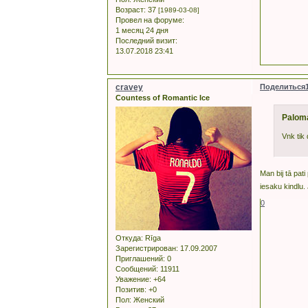
Возраст:
37
[1989-03-08]
Провел на форуме:
1 месяц 24 дня
Последний визит:
13.07.2018 23:41
cravey
Поделиться
Countess of Romantic Ice
Palom
Vnk tik 
Man bij tā pat
iesaku kindlu.
0
Откуда:
Rīga
Зарегистрирован
: 17.09.2007
Приглашений:
0
Сообщений:
11911
Уважение:
+64
Позитив:
+0
Пол:
Женский