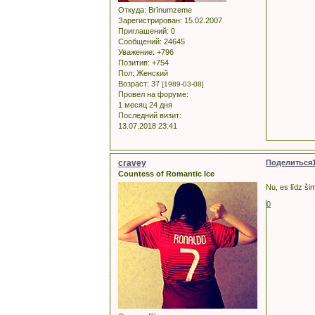
Откуда:
Brīnumzeme
Зарегистрирован
: 15.02.2007
Приглашений:
0
Сообщений:
24645
Уважение:
+796
Позитив:
+754
Пол:
Женский
Возраст:
37
[1989-03-08]
Провел на форуме:
1 месяц 24 дня
Последний визит:
13.07.2018 23:41
cravey
Поделиться
Countess of Romantic Ice
Nu, es līdz ši
0