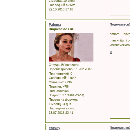
2 месяца 10 дней
Последний визит:
22.10.2016 17:18
Paloma
Поделиться
Duquesa de Luz
hmmm... Ieinte
man krājumi b
Varbūt vēl kko 
0
Откуда:
Brīnumzeme
Зарегистрирован
: 15.02.2007
Приглашений:
0
Сообщений:
24645
Уважение:
+796
Позитив:
+754
Пол:
Женский
Возраст:
37
[1989-03-08]
Провел на форуме:
1 месяц 24 дня
Последний визит:
13.07.2018 23:41
cravey
Поделиться