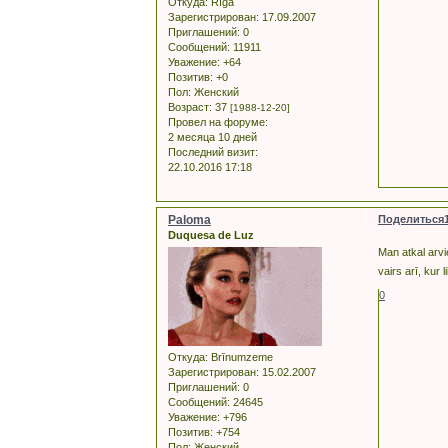
Откуда:
Rīga
Зарегистрирован
: 17.09.2007
Приглашений:
0
Сообщений:
11911
Уважение:
+64
Позитив:
+0
Пол:
Женский
Возраст:
37
[1988-12-20]
Провел на форуме:
2 месяца 10 дней
Последний визит:
22.10.2016 17:18
Paloma
Поделиться
Duquesa de Luz
Man atkal arv
vairs arī, kur l
0
Откуда:
Brīnumzeme
Зарегистрирован
: 15.02.2007
Приглашений:
0
Сообщений:
24645
Уважение:
+796
Позитив:
+754
Пол:
Женский