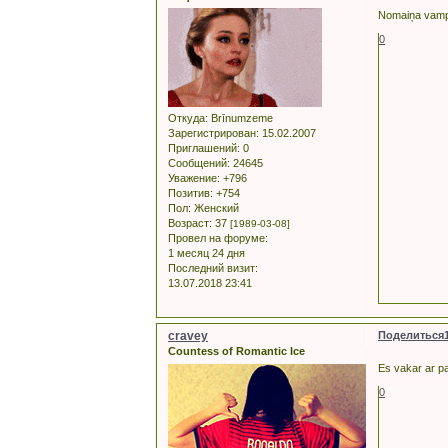
Nomaiņa vamp
0
Откуда:
Brīnumzeme
Зарегистрирован
: 15.02.2007
Приглашений:
0
Сообщений:
24645
Уважение:
+796
Позитив:
+754
Пол:
Женский
Возраст:
37
[1989-03-08]
Провел на форуме:
1 месяц 24 дня
Последний визит:
13.07.2018 23:41
cravey
Поделиться
Countess of Romantic Ice
Es vakar ar pa
0