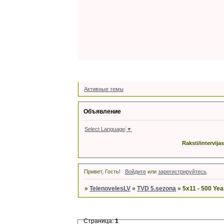
Форум
Latviski
Участн
Активные темы
Объявление
Select Language
▼
Raksti/intervija
Привет, Гость!
Войдите
или
зарегистрируйтесь
.
»
TelenovelesLV
»
TVD 5.sezona
»
5x11 - 500 Yea
Страница:
1