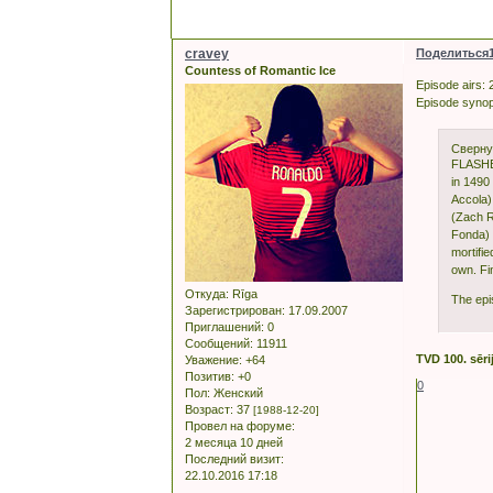
cravey
Поделиться
Countess of Romantic Ice
Episode airs: 
Episode synop
Сверну
FLASHBA
in 1490
Accola)
(Zach R
Fonda) 
mortifie
own. Fi
Откуда:
Rīga
The epi
Зарегистрирован
: 17.09.2007
Приглашений:
0
Сообщений:
11911
TVD 100. sērij
Уважение:
+64
Позитив:
+0
0
Пол:
Женский
Возраст:
37
[1988-12-20]
Провел на форуме:
2 месяца 10 дней
Последний визит:
22.10.2016 17:18