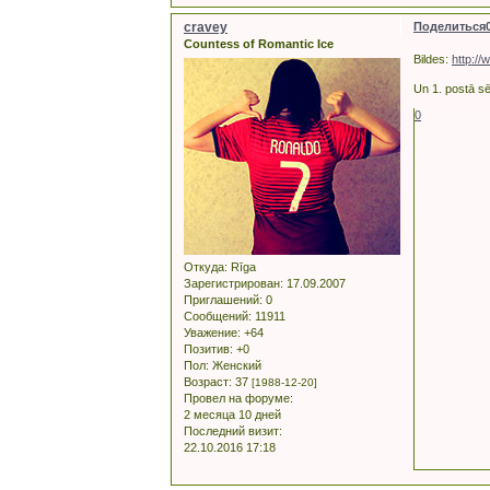
cravey
Поделиться
Countess of Romantic Ice
Bildes:
http:/
Un 1. postā sē
0
Откуда:
Rīga
Зарегистрирован
: 17.09.2007
Приглашений:
0
Сообщений:
11911
Уважение:
+64
Позитив:
+0
Пол:
Женский
Возраст:
37
[1988-12-20]
Провел на форуме:
2 месяца 10 дней
Последний визит:
22.10.2016 17:18