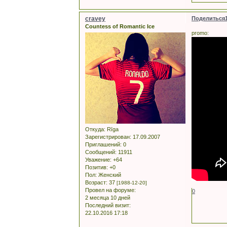
cravey
Поделиться
Countess of Romantic Ice
promo:
Откуда:
Rīga
Зарегистрирован
: 17.09.2007
Приглашений:
0
Сообщений:
11911
Уважение:
+64
Позитив:
+0
Пол:
Женский
Возраст:
37
[1988-12-20]
Провел на форуме:
0
2 месяца 10 дней
Последний визит:
22.10.2016 17:18