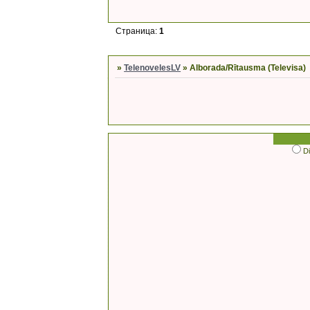
Страница:
1
»
TelenovelesLV
»
Alborada/Rītausma (Televisa)
D