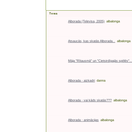
Тема
Alborada (Televisa, 2005)
albalonga
Atsaucās, kas skatās Alborada...
albalonga
Māja "Rītausmā" un "Cietsirdīgajās spēlēs"...
Alborada - aizkadri
danna
Alborada - vai kāds skatās???
albalonga
Alborada - animācijas
albalonga