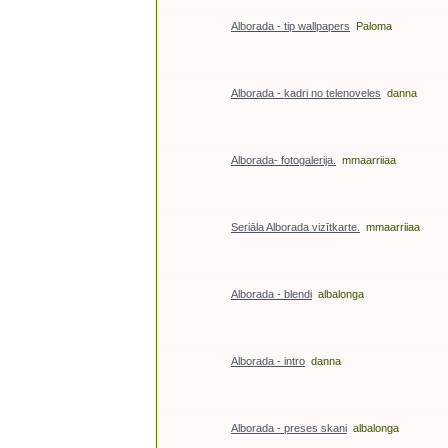
Alborada - tip wallpapers
Paloma
Alborada - kadri no telenoveles
danna
Alborada- fotogalerija.
mmaarriiaa
Seriāla Alborada vizītkarte.
mmaarriiaa
Alborada - blendi
albalonga
Alborada - intro
danna
Alborada - preses skani
albalonga