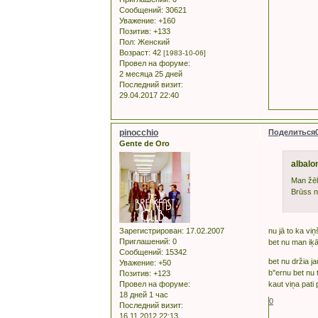
Сообщений:
30621
Уважение:
+160
Позитив:
+133
Пол:
Женский
Возраст:
42
[1983-10-06]
Провел на форуме:
2 месяца 25 дней
Последний визит:
29.04.2017 22:40
pinocchio
Поделиться
Gente de Oro
albalo
Man žēl
Brūss ne
nu jā to ka viņ
Зарегистрирован
: 17.02.2007
Приглашений:
0
bet nu man iķā 
Сообщений:
15342
bet nu držia j
Уважение:
+50
b''ernu bet nu
Позитив:
+123
kaut viņa pati
Провел на форуме:
18 дней 1 час
0
Последний визит:
16.11.2012 22:13