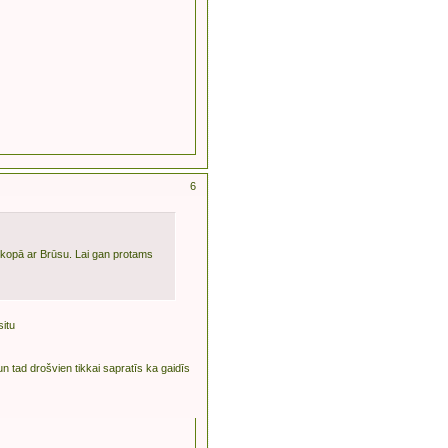
6
i kopā ar Brūsu. Lai gan protams
situ
un tad drošvien tikkai sapratīs ka gaidīs