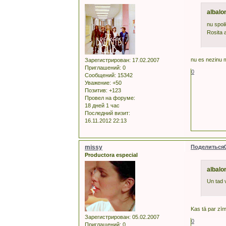
albalo
nu spoi
Rosita 
nu es nezinu m
Зарегистрирован
: 17.02.2007
Приглашений:
0
0
Сообщений:
15342
Уважение:
+50
Позитив:
+123
Провел на форуме:
18 дней 1 час
Последний визит:
16.11.2012 22:13
missy
Поделиться
Productora especial
albalo
Un tad 
Kas tā par zī
Зарегистрирован
: 05.02.2007
0
Приглашений:
0