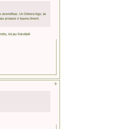
as dzemdības. Un Debora lūgs, lai
tas protams ir baumu līmenī.
ilmēts, kā jau šokolādē
9