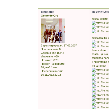
pinocchio
Поделиться
Gente de Oro
rositai beidzo
rosita paziņo 
Зарегистрирован
: 17.02.2007
Приглашений:
0
bruss- dame c
Сообщений:
15342
rosita - jā ti
Уважение:
+50
tagad tas noz
Позитив:
+123
( nu protams s
Провел на форуме:
ko uzrakstīt
18 дней 1 час
Последний визит:
16.11.2012 22:13