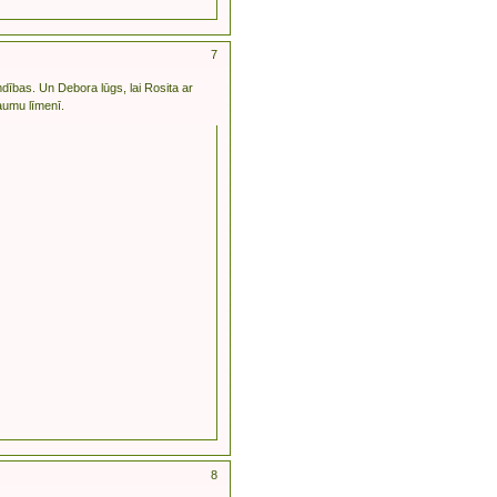
7
mdības. Un Debora lūgs, lai Rosita ar
aumu līmenī.
8