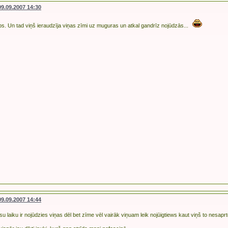
09.09.2007 14:30
 labs. Un tad viņš ieraudzīja viņas zīmi uz muguras un atkal gandrīz nojūdzās...
09.09.2007 14:44
su laiku ir nojūdzies viņas dēl bet zīme vēl vairāk viņuam leik nojūigtiews kaut viņš to nesaprt