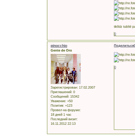
tiklīdz tubītē 
0
pinocchio
Поделиться
Gente de Oro
0
Зарегистрирован
: 17.02.2007
Приглашений:
0
Сообщений:
15342
Уважение:
+50
Позитив:
+123
Провел на форуме:
18 дней 1 час
Последний визит:
16.11.2012 22:13