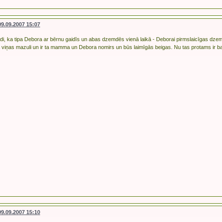
09.09.2007 15:07
 tādi, ka tipa Debora ar bērnu gaidīs un abas dzemdēs vienā laikā - Deborai pirmslaicīgas dze
 viņas mazuli un ir ta mamma un Debora nomirs un būs laimīgās beigas. Nu tas protams ir b
09.09.2007 15:10