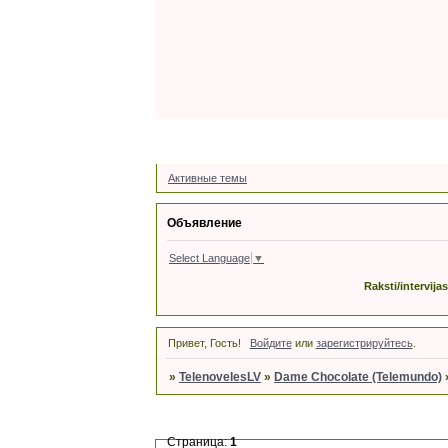
Форум
Latviski
Участн
Активные темы
Объявление
Select Language
▼
Raksti/intervija
Привет, Гость!
Войдите
или
зарегистрируйтесь
.
»
TelenovelesLV
»
Dame Chocolate (Telemundo)
Страница:
1