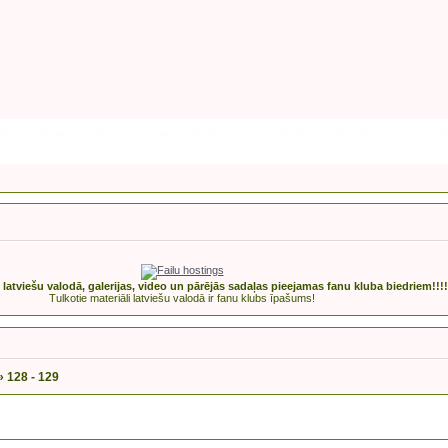
ики
Поиск
Регистрация
Войти
Facebook
Premijas2017
Rak
s latviešu valodā, galerijas, video un pārējās sadaļas pieejamas fanu kluba biedriem!!!!
Tulkotie materiāli latviešu valodā ir fanu klubs īpašums!
»
128 - 129