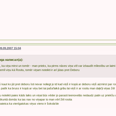
09.09.2007 15:04
nga написал(а):
, ka viņa mirst un tomēr - man prieks, ka pirms nāves viņa vēl var izbaudīt mīlestību un laim
mīl viņu kā Rositu, tomēr viņam noteikti ir arī jūtas pret Deboru
š kaut ko jūt pret deboru īsti nevar noliegt jo td kad viņš ir kopā ar deboru viņš aizmirst par ro
patīk ka bruss ir kopā ar viņu bet tai paša'laikā gribu lai viņš ir ar rositu man daļe'ji viņas žēl
au noteikti paies kāds laiks un viņai būs vēder jo parasti teenovelās nedaudz patin uz priekšu 
 tikuntā domās ka tas nav no viņapar to man vērl žēl rosita
 pateica ka vienīgaiskas viņus vieno ir šokola'de