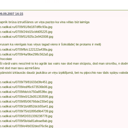
128 - 129
09.09.2007 14:15
t apnīk brūsa iztruēšānos un viņa paziņo ka vina vēlas būt laimīga
brusam ka vienīgais kas viņus tagad vieno ir šokolāde( tie protams ir meli)
hocolate
kai ši vārdi vairs neozīmē to ko agrāk tas vairs nav dod man skūpstu, dod man sirsnību, n do
īmē dod man tavu aizmiršānu
pānsiski izklausās daudz jaukāka un viņu izpildījumā, bet nu pijocchio nav tāds spāņu valod