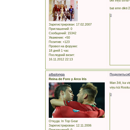
bet viņu strīdi
bat emn dikti ž
0
Зарегистрирован
: 17.02.2007
Приглашений:
0
Сообщений:
15342
Уважение:
+50
Позитив:
+123
Провел на форуме:
18 дней 1 час
Последний визит:
16.11.2012 22:13
albalonga
Поделиться
Reina de Foro y Arco Iris
Man žēl, ka vi
viņu kā Rositu,
0
Откуда:
In Top Gear
Зарегистрирован
: 12.11.2006
Приглашений:
0