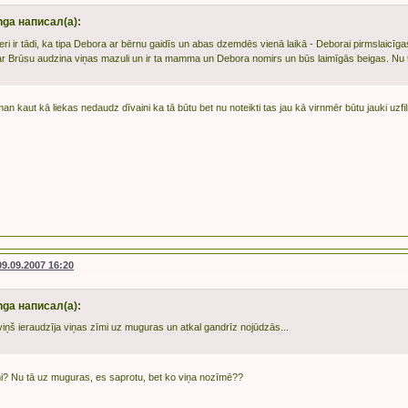
nga написал(а):
leri ir tādi, ka tipa Debora ar bērnu gaidīs un abas dzemdēs vienā laikā - Deborai pirmslaicīg
ar Brūsu audzina viņas mazuli un ir ta mamma un Debora nomirs un būs laimīgās beigas. Nu 
an kaut kā liekas nedaudz dīvaini ka tā būtu bet nu noteikti tas jau kā virnmēr būtu jauki uzf
09.09.2007 16:20
nga написал(а):
viņš ieraudzīja viņas zīmi uz muguras un atkal gandrīz nojūdzās...
mi? Nu tā uz muguras, es saprotu, bet ko viņa nozīmē??