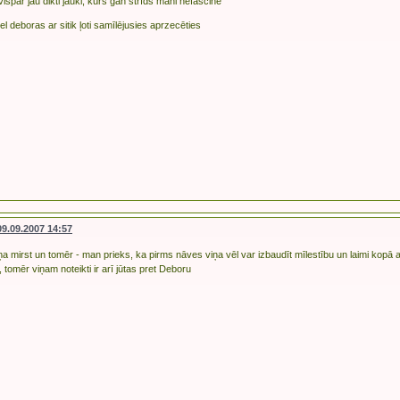
 vispār jau dikti jauki, kurš gan strīds mani nefascinē
el deboras ar sitik ļoti samīlējusies aprzecēties
09.09.2007 14:57
ņa mirst un tomēr - man prieks, ka pirms nāves viņa vēl var izbaudīt mīlestību un laimi kopā
 tomēr viņam noteikti ir arī jūtas pret Deboru