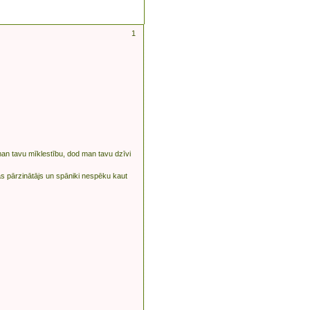
1
dman tavu mīklestību, dod man tavu dzīvi
as pārzinātājs un spāniki nespēku kaut