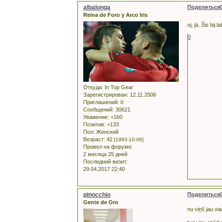
albalonga
Поделиться
Reina de Foro y Arco Iris
oj, jā. Šis bij
0
Откуда:
In Top Gear
Зарегистрирован
: 12.11.2006
Приглашений:
0
Сообщений:
30621
Уважение:
+160
Позитив:
+133
Пол:
Женский
Возраст:
42
[1983-10-06]
Провел на форуме:
2 месяца 25 дней
Последний визит:
29.04.2017 22:40
pinocchio
Поделиться
Gente de Oro
nu viņš jau via