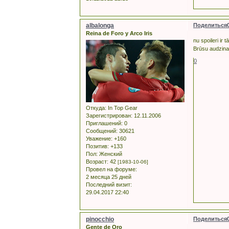
albalonga
Поделиться
Reina de Foro y Arco Iris
nu spoileri ir
Brūsu audzina
0
Откуда:
In Top Gear
Зарегистрирован
: 12.11.2006
Приглашений:
0
Сообщений:
30621
Уважение:
+160
Позитив:
+133
Пол:
Женский
Возраст:
42
[1983-10-06]
Провел на форуме:
2 месяца 25 дней
Последний визит:
29.04.2017 22:40
pinocchio
Поделиться
Gente de Oro