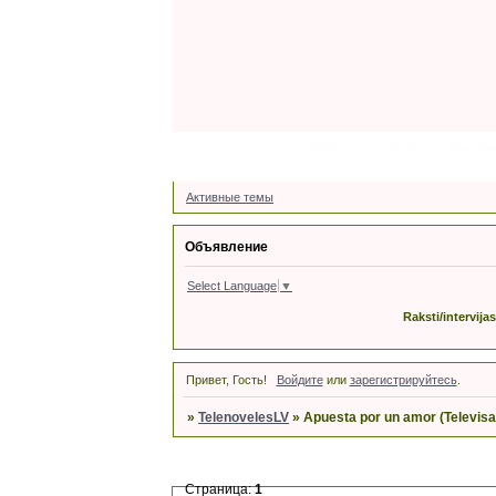
Форум
Latviski
Участн
Активные темы
Объявление
Select Language
▼
Raksti/intervija
Привет, Гость!
Войдите
или
зарегистрируйтесь
.
»
TelenovelesLV
»
Apuesta por un amor (Televisa
Страница:
1