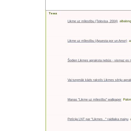
Тема
Likme uz mīlestību (Televisa, 2004)
albalon
Likme uz mīlestību (Apuesta por un Amor)
a
Šodien Likmes apraksta nebūs - vismaz es n
Vai turpmāk kāds rakstīs Likmes sēriju apr
Manas "Likme uz mīlestību" wallpaper
Palo
Petīcija LNT par "Likmes..." raidlaika maiņu