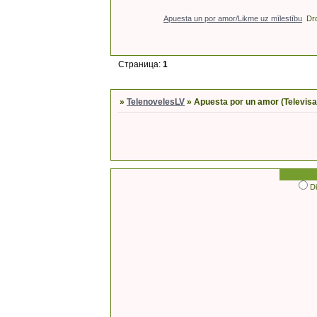
Apuesta un por amor/Likme uz mīlestību
Dr
Страница:
1
»
TelenovelesLV
»
Apuesta por un amor (Televisa
D