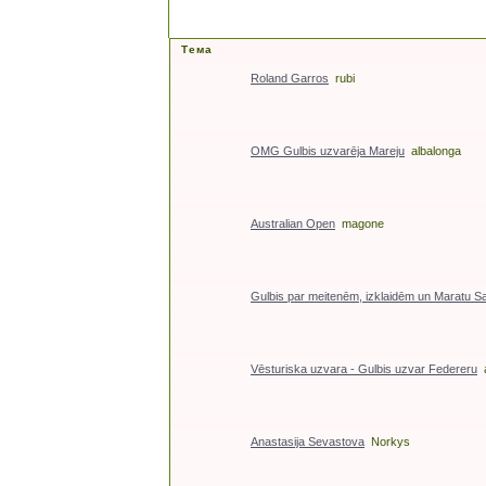
Тема
Roland Garros
rubi
OMG Gulbis uzvarēja Mareju
albalonga
Australian Open
magone
Gulbis par meitenēm, izklaidēm un Maratu Sa
Vēsturiska uzvara - Gulbis uzvar Federeru
Anastasija Sevastova
Norkys