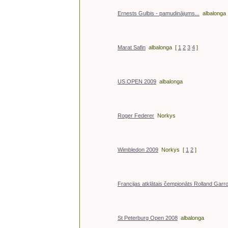
Ernests Gulbis - pamudinājums...
albalonga
Marat Safin
albalonga
[
1
2
3
4
]
US OPEN 2009
albalonga
Roger Federer
Norkys
Wimbledon 2009
Norkys
[
1
2
]
Francijas atklātais čempionāts Rolland Garr
St Peterburg Open 2008
albalonga