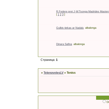
R.Federe pret J-W.Tsonga Madrides Masters
[
1
2
3
]
Gulbis tiekas ar Nadalu
albalonga
Dinara Safina
albalonga
Страница:
1
»
TelenovelesLV
»
Teniss
D