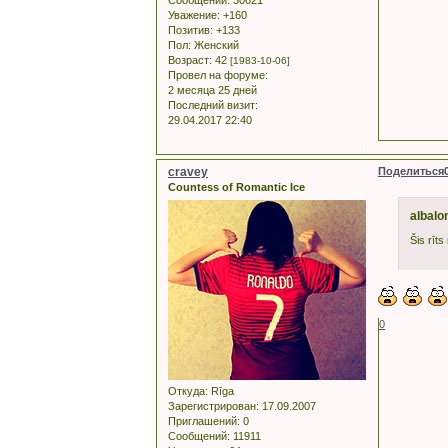
Уважение:
+160
Позитив:
+133
Пол:
Женский
Возраст:
42
[1983-10-06]
Провел на форуме:
2 месяца 25 дней
Последний визит:
29.04.2017 22:40
cravey
Поделиться
Countess of Romantic Ice
albalo
Šis rīt
0
Откуда:
Rīga
Зарегистрирован
: 17.09.2007
Приглашений:
0
Сообщений:
11911