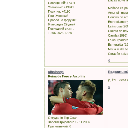
Dažas no viņa
Сообщений:
47391
Уважение:
+13941
Mañana es para
Позитив:
+4190
Amor sin maqui
Пол:
Женский
Heridas de amo
Провел на форуме:
Entre el amor y
9 месяцев 29 дней
La intrusa (20
Последний визит:
Cuento de navi
10.06.2026 17:30
Camila (1998) 
La usurpadora 
Esmeralda (199
María la del ba
Corazón salva
0
albalonga
Поделиться
Reina de Foro y Arco Iris
jā, žēl - viens
0
Откуда:
In Top Gear
Зарегистрирован
: 12.11.2006
Приглашений:
0