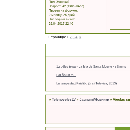
Пол:
Женский
Возраст:
42
[1983-10-06]
Провел на форуме:
2 месяца 25 дней
Последний визит:
29.04.2017 22:40
Страница:
1
2
3
4
»
1.spēles telpa - La Isla de Santa Muerte - sākums
Par šo un to...
La tempestad/Kaislību jūra (Televisa, 2013)
»
TelenovelesLV
»
Jaunumi/Новинки
»
Vieglas smi