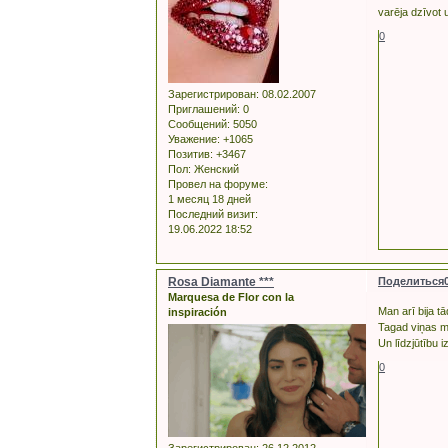
varēja dzīvot 
0
Зарегистрирован
: 08.02.2007
Приглашений:
0
Сообщений:
5050
Уважение:
+1065
Позитив:
+3467
Пол:
Женский
Провел на форуме:
1 месяц 18 дней
Последний визит:
19.06.2022 18:52
Rosa Diamante ***
Поделиться
Marquesa de Flor con la
Man arī bija t
inspiración
Tagad viņas m
Un līdzjūtību 
0