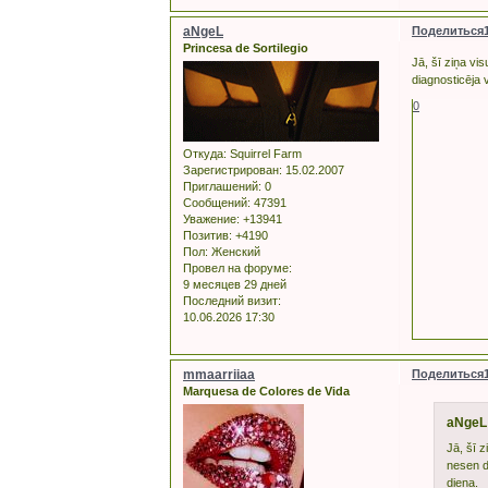
aNgeL
Поделиться
Princesa de Sortilegio
Jā, šī ziņa vi
diagnosticēja 
0
Откуда:
Squirrel Farm
Зарегистрирован
: 15.02.2007
Приглашений:
0
Сообщений:
47391
Уважение:
+13941
Позитив:
+4190
Пол:
Женский
Провел на форуме:
9 месяцев 29 дней
Последний визит:
10.06.2026 17:30
mmaarriiaa
Поделиться
Marquesa de Colores de Vida
aNgeL
Jā, šī z
nesen d
diena.