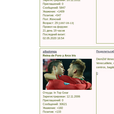
Зарегистрирован
: 26.12.2012
Приглашений:
0
Сообщений:
5847
Уважение:
+1409
Позитив:
+547
Пол:
Женский
Возраст:
29
[1997-06-13]
Провел на форуме:
21 день 19 часов
Последний визит:
02.05.2020 16:54
albalonga
Поделиться
Reina de Foro y Arco Iris
Diemžēl Venecuē
Venecuēliete, 
centros, bagāto
0
Откуда:
In Top Gear
Зарегистрирован
: 12.11.2006
Приглашений:
0
Сообщений:
30621
Уважение:
+160
Позитив:
+133