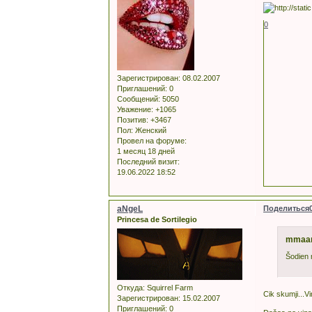
0
Зарегистрирован
: 08.02.2007
Приглашений:
0
Сообщений:
5050
Уважение:
+1065
Позитив:
+3467
Пол:
Женский
Провел на форуме:
1 месяц 18 дней
Последний визит:
19.06.2022 18:52
aNgeL
Поделиться
Princesa de Sortilegio
mmaarr
Šodien 
Откуда:
Squirrel Farm
Cik skumji...V
Зарегистрирован
: 15.02.2007
Приглашений:
0