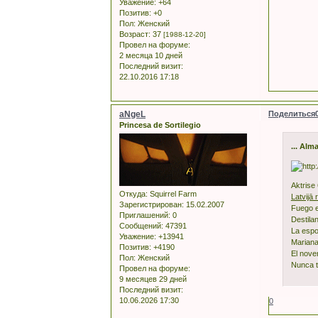
Уважение:
+64
Позитив:
+0
Пол:
Женский
Возраст:
37
[1988-12-20]
Провел на форуме:
2 месяца 10 дней
Последний визит:
22.10.2016 17:18
aNgeL
Поделиться
Princesa de Sortilegio
... Alm
Aktrise
Откуда:
Squirrel Farm
Latvijā
Зарегистрирован
: 15.02.2007
Fuego e
Приглашений:
0
Destilan
Сообщений:
47391
La espo
Уважение:
+13941
Mariana
Позитив:
+4190
El nove
Пол:
Женский
Nunca t
Провел на форуме:
9 месяцев 29 дней
Последний визит:
10.06.2026 17:30
0