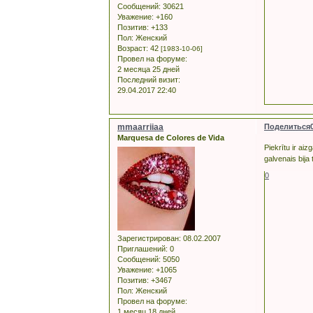
Сообщений:
30621
Уважение:
+160
Позитив:
+133
Пол:
Женский
Возраст:
42
[1983-10-06]
Провел на форуме:
2 месяца 25 дней
Последний визит:
29.04.2017 22:40
mmaarriiaa
Поделиться
Marquesa de Colores de Vida
Piekrītu ir aiz
galvenais bija 
0
Зарегистрирован
: 08.02.2007
Приглашений:
0
Сообщений:
5050
Уважение:
+1065
Позитив:
+3467
Пол:
Женский
Провел на форуме:
1 месяц 18 дней