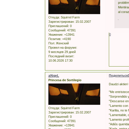
problēm
Mentira
al coraz
Откуда:
Squirrel Farm
Зарегистрирован
: 15.02.2007
Приглашений:
0
Сообщений:
47391
0
Уважение:
+13941
Позитив:
+4190
Пол:
Женский
Провел на форуме:
9 месяцев 29 дней
Последний визит:
10.06.2026 17:30
aNgeL
Поделиться
Princesa de Sortilegio
Daudzi aktieri 
"Me entristece
"Sorprendido y
"Descanse en 
"Lamento con 
Откуда:
Squirrel Farm
"Karlita, no te
Зарегистрирован
: 15.02.2007
"Lamentable, d
Приглашений:
0
"Lamento prof
Сообщений:
47391
"Adiós querida
Уважение:
+13941
"Karla, amiga 