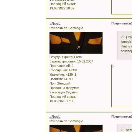
Последний визит:
19.06.2022 18:52
aNgeL
Поделиться
Princesa de Sortilegio
29. jūn
iemesls,
Huans a
palīdzēj
Откуда:
Squirrel Farm
Зарегистрирован
: 15.02.2007
Приглашений:
0
0
Сообщений:
47391
Уважение:
+13941
Позитив:
+4190
Пол:
Женский
Провел на форуме:
9 месяцев 29 дней
Последний визит:
10.06.2026 17:30
aNgeL
Поделиться
Princesa de Sortilegio
15. sep