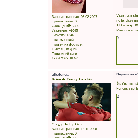
Vēzis, tā ir sl
Зарегистрирован
: 08.02.2007
no tā, dažu mē
Приглашений:
0
Tikko lasīju 10
Сообщений:
5050
Man viņa atmiņā
Уважение:
+1065
Позитив:
+3467
0
Пол:
Женский
Провел на форуме:
1 месяц 18 дней
Последний визит:
19.06.2022 18:52
albalonga
Поделиться
Reina de Foro y Arco Iris
Šis rīts man s
Furious septītā
0
Откуда:
In Top Gear
Зарегистрирован
: 12.11.2006
Приглашений:
0
Сообщений:
30621