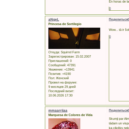
En horas de la
0
aNgeL
Поделиться
Princesa de Sortilegio
Wow... tā ir š
0
Откуда:
Squirrel Farm
Зарегистрирован
: 15.02.2007
Приглашений:
0
Сообщений:
47391
Уважение:
+13941
Позитив:
+4190
Пол:
Женский
Провел на форуме:
9 месяцев 29 дней
Последний визит:
10.06.2026 17:30
mmaarriiaa
Поделиться
Marquesa de Colores de Vida
Skumji par Alm
tādam un vispār
ka cilvēks neku