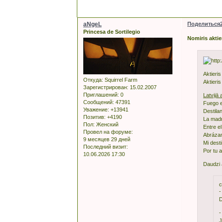
aNgeL
Поделиться
Princesa de Sortilegio
Nomiris akti
Aktieri
Откуда:
Squirrel Farm
Aktieris 
Зарегистрирован
: 15.02.2007
Приглашений:
0
Latvijā 
Сообщений:
47391
Fuego e
Уважение:
+13941
Destila
Позитив:
+4190
La madr
Пол:
Женский
Entre el
Провел на форуме:
Abrázam
9 месяцев 29 дней
Mi desti
Последний визит:
Por tu 
10.06.2026 17:30
Daudzi a
c
-
D
-
J