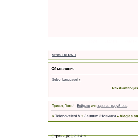
Форум
Latviski
Участн
Активные темы
Объявление
Select Language
▼
Raksti/intervija
Привет, Гость!
Войдите
или
зарегистрируйтесь
.
»
TelenovelesLV
»
Jaunumi/Новинки
»
Vieglas smi
Страница:
1
2
3
4
»