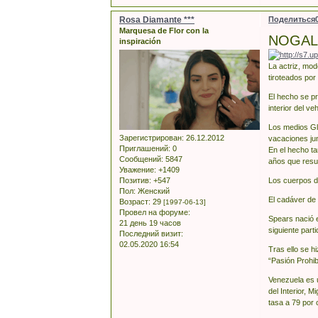
Rosa Diamante ***
Поделиться
Marquesa de Flor con la
NOGALI
inspiración
La actriz, mo
tiroteados por
El hecho se pr
interior del v
Los medios Glo
Зарегистрирован
: 26.12.2012
vacaciones jun
Приглашений:
0
En el hecho t
Сообщений:
5847
años que resul
Уважение:
+1409
Los cuerpos d
Позитив:
+547
Пол:
Женский
El cadáver de 
Возраст:
29
[1997-06-13]
Провел на форуме:
Spears nació e
21 день 19 часов
siguiente part
Последний визит:
02.05.2020 16:54
Tras ello se hi
“Pasión Prohib
Venezuela es 
del Interior, 
tasa a 79 por