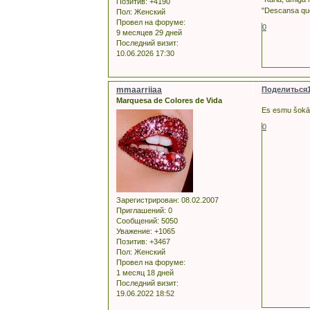
Позитив:
+4190
"Descansa que
Пол:
Женский
Провел на форуме:
0
9 месяцев 29 дней
Последний визит:
10.06.2026 17:30
mmaarriiaa
Поделиться
Marquesa de Colores de Vida
Es esmu šokā, 
0
Зарегистрирован
: 08.02.2007
Приглашений:
0
Сообщений:
5050
Уважение:
+1065
Позитив:
+3467
Пол:
Женский
Провел на форуме:
1 месяц 18 дней
Последний визит:
19.06.2022 18:52