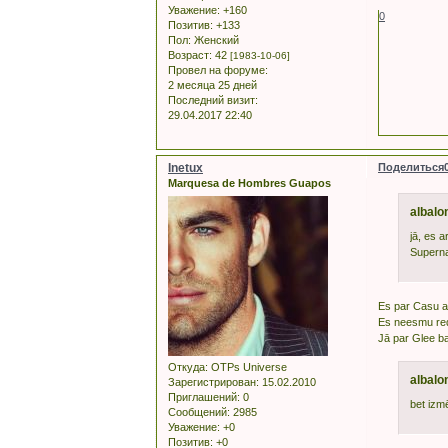
Уважение:
+160
0
Позитив:
+133
Пол:
Женский
Возраст:
42
[1983-10-06]
Провел на форуме:
2 месяца 25 дней
Последний визит:
29.04.2017 22:40
Inetux
Поделиться
Marquesa de Hombres Guapos
albalo
jā, es a
Superna
Es par Casu ar
Es neesmu redz
Jā par Glee ba
Откуда:
OTPs Universe
albalo
Зарегистрирован
: 15.02.2010
Приглашений:
0
bet izmē
Сообщений:
2985
Уважение:
+0
Позитив:
+0