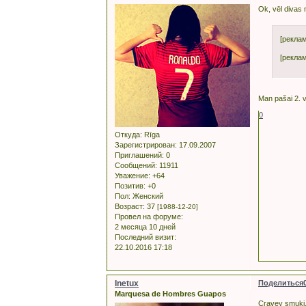
Ok, vēl divas 
[рекла
[рекла
Man pašai 2. v
0
Откуда:
Rīga
Зарегистрирован
: 17.09.2007
Приглашений:
0
Сообщений:
11911
Уважение:
+64
Позитив:
+0
Пол:
Женский
Возраст:
37
[1988-12-20]
Провел на форуме:
2 месяца 10 дней
Последний визит:
22.10.2016 17:18
Inetux
Поделиться
Marquesa de Hombres Guapos
Cravey smuki.