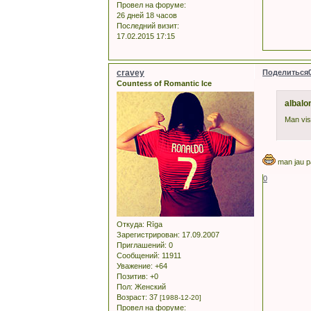
Провел на форуме:
26 дней 18 часов
Последний визит:
17.02.2015 17:15
cravey
Поделиться
Countess of Romantic Ice
albalo
Man vis
man jau pa
0
Откуда:
Rīga
Зарегистрирован
: 17.09.2007
Приглашений:
0
Сообщений:
11911
Уважение:
+64
Позитив:
+0
Пол:
Женский
Возраст:
37
[1988-12-20]
Провел на форуме: