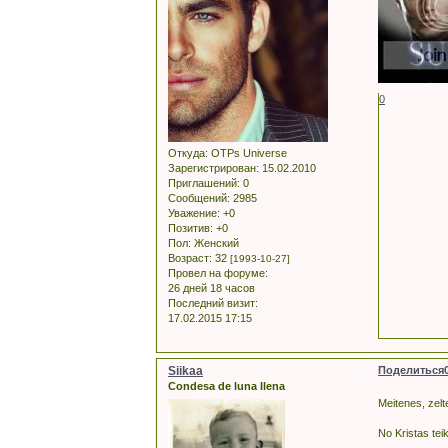
0
Откуда:
OTPs Universe
Зарегистрирован
: 15.02.2010
Приглашений:
0
Сообщений:
2985
Уважение:
+0
Позитив:
+0
Пол:
Женский
Возраст:
32
[1993-10-27]
Провел на форуме:
26 дней 18 часов
Последний визит:
17.02.2015 17:15
Siikaa
Поделиться
Condesa de luna llena
Meitenes, zelt
No Kristas tei