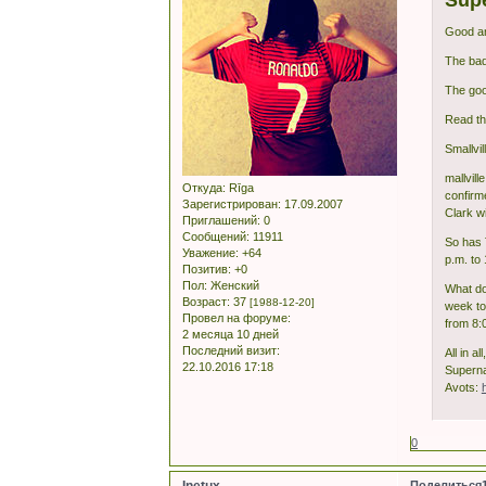
Good an
The bad
The goo
Read th
Smallvi
mallvill
Откуда:
Rīga
confirme
Зарегистрирован
: 17.09.2007
Clark wi
Приглашений:
0
Сообщений:
11911
So has 
Уважение:
+64
p.m. to
Позитив:
+0
Пол:
Женский
What do
Возраст:
37
[1988-12-20]
week to 
Провел на форуме:
from 8:
2 месяца 10 дней
Последний визит:
All in a
22.10.2016 17:18
Supernat
Avots:
0
Inetux
Поделиться