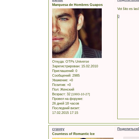
Marquesa de Hombres Guapos
Vot šito es las
0
Откуда:
OTPs Universe
Зарегистрирован
: 15.02.2010
Приглашений:
0
Сообщений:
2985
Уважение:
+0
Позитив:
+0
Пол:
Женский
Возраст:
32
[1993-10-27]
Провел на форуме:
26 дней 18 часов
Последний визит:
17.02.2015 17:15
cravey
Поделиться
Countess of Romantic Ice