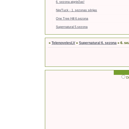
6. sezona atgriežas!
Nip/Tuck - 1. sezonas sērijas
One Tree Hill 6.sezona
Supernatural 5.sezona
»
TelenovelesLV
»
Supernatural 6. sezona
»
6. s
D