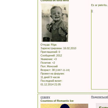
Condesa de luna llena
Es ar piekrītu.
0
Откуда:
Rīga
Зарегистрирован
: 16.02.2010
Приглашений:
0
Сообщений:
2012
Уважение:
+3
Позитив:
+2
Пол:
Женский
Возраст:
38
[1987-11-16]
Провел на форуме:
11 дней 9 часов
Последний визит:
01.12.2014 21:05
cravey
Поделиться
Countess of Romantic Ice
Supe