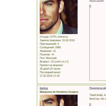
5814732364
0
Откуда:
OTPs Universe
Зарегистрирован
: 15.02.2010
Приглашений:
0
Сообщений:
2985
Уважение:
+0
Позитив:
+0
Пол:
Женский
Возраст:
32
[1993-10-27]
Провел на форуме:
26 дней 18 часов
Последний визит:
17.02.2015 17:15
Inetux
Поделиться
Marquesa de Hombres Guapos
Tatad lasiiju, 
Ben/Lisa. Ne n
0