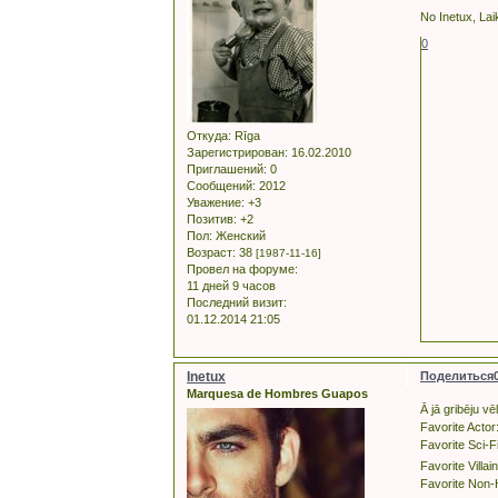
No Inetux, Lai
0
Откуда:
Rīga
Зарегистрирован
: 16.02.2010
Приглашений:
0
Сообщений:
2012
Уважение:
+3
Позитив:
+2
Пол:
Женский
Возраст:
38
[1987-11-16]
Провел на форуме:
11 дней 9 часов
Последний визит:
01.12.2014 21:05
Inetux
Поделиться
Marquesa de Hombres Guapos
Ā jā gribēju vē
Favorite Actor
Favorite Sci-F
Favorite Villai
Favorite Non-H