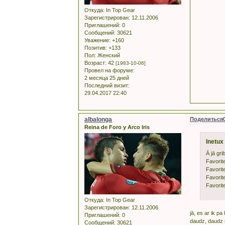
Откуда:
In Top Gear
Зарегистрирован
: 12.11.2006
Приглашений:
0
Сообщений:
30621
Уважение:
+160
Позитив:
+133
Пол:
Женский
Возраст:
42
[1983-10-06]
Провел на форуме:
2 месяца 25 дней
Последний визит:
29.04.2017 22:40
albalonga
Поделиться
Reina de Foro y Arco Iris
Inetux
Ā jā gri
Favorite
Favorite
Favorite
Favorit
Откуда:
In Top Gear
Зарегистрирован
: 12.11.2006
jā, es ar ik p
Приглашений:
0
daudz, daudz m
Сообщений:
30621