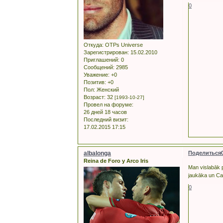
0
Откуда:
OTPs Universe
Зарегистрирован
: 15.02.2010
Приглашений:
0
Сообщений:
2985
Уважение:
+0
Позитив:
+0
Пол:
Женский
Возраст:
32
[1993-10-27]
Провел на форуме:
26 дней 18 часов
Последний визит:
17.02.2015 17:15
albalonga
Поделиться
Reina de Foro y Arco Iris
Man vislabāk pa
jaukāka un Cas
0