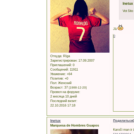
Inetux
Vot šito
Jā
0
Откуда:
Rīga
Зарегистрирован
: 17.09.2007
Приглашений:
0
Сообщений:
11911
Уважение:
+64
Позитив:
+0
Пол:
Женский
Возраст:
37
[1988-12-20]
Провел на форуме:
2 месяца 10 дней
Последний визит:
22.10.2016 17:18
Inetux
Поделиться
Marquesa de Hombres Guapos
Karoči man ir 