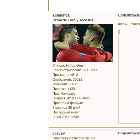
albalonga
Поделиться
Reina de Foro y Arco Iris
Inetux - izmēr
0
Откуда:
In Top Gear
Зарегистрирован
: 12.11.2006
Приглашений:
0
Сообщений:
30621
Уважение:
+160
Позитив:
+133
Пол:
Женский
Возраст:
42
[1983-10-06]
Провел на форуме:
2 месяца 25 дней
Последний визит:
29.04.2017 22:40
cravey
Поделиться
Countess of Romantic Ice