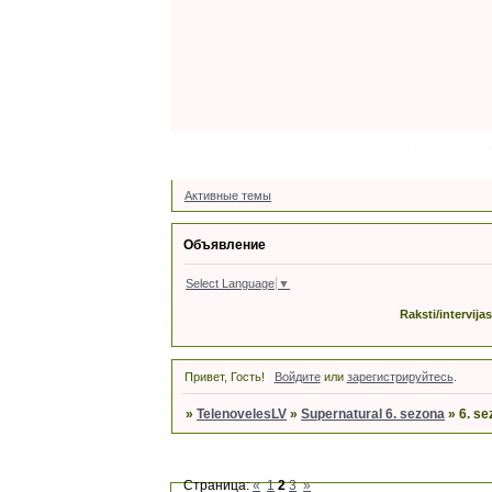
Форум
Latviski
Участн
Активные темы
Объявление
Select Language
▼
Raksti/intervija
Привет, Гость!
Войдите
или
зарегистрируйтесь
.
»
TelenovelesLV
»
Supernatural 6. sezona
»
6. s
Страница:
«
1
2
3
»