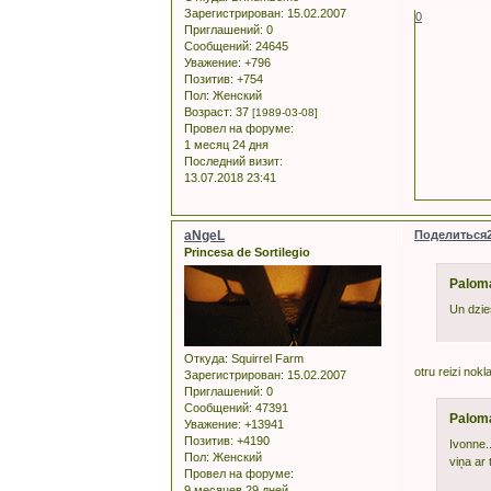
Зарегистрирован
: 15.02.2007
0
Приглашений:
0
Сообщений:
24645
Уважение:
+796
Позитив:
+754
Пол:
Женский
Возраст:
37
[1989-03-08]
Провел на форуме:
1 месяц 24 дня
Последний визит:
13.07.2018 23:41
aNgeL
Поделиться
Princesa de Sortilegio
Palom
Un dzies
Откуда:
Squirrel Farm
otru reizi nokl
Зарегистрирован
: 15.02.2007
Приглашений:
0
Сообщений:
47391
Palom
Уважение:
+13941
Позитив:
+4190
Ivonne.
Пол:
Женский
viņa ar 
Провел на форуме:
9 месяцев 29 дней