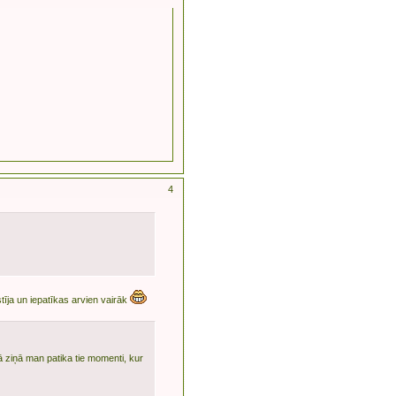
4
stīja un iepatīkas arvien vairāk
ā ziņā man patika tie momenti, kur