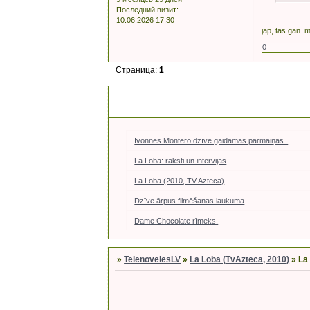
Последний визит:
10.06.2026 17:30
jap, tas gan..m
0
Страница:
1
Ivonnes Montero dzīvē gaidāmas pārmaiņas..
La Loba: raksti un intervijas
La Loba (2010, TV Azteca)
Dzīve ārpus filmēšanas laukuma
Dame Chocolate rīmeks.
»
TelenovelesLV
»
La Loba (TvAzteca, 2010)
»
La