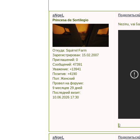
aNgeL
Поделиться
Princesa de Sortilegio
Nezinu, vai ša
Откуда:
Squirrel Farm
Зарегистрирован
: 15.02.2007
Приглашений:
0
Сообщений:
47391
Уважение:
+13941
Позитив:
+4190
Пол:
Женский
Провел на форуме:
9 месяцев 29 дней
Последний визит:
10.06.2026 17:30
0
aNgeL
Поделиться