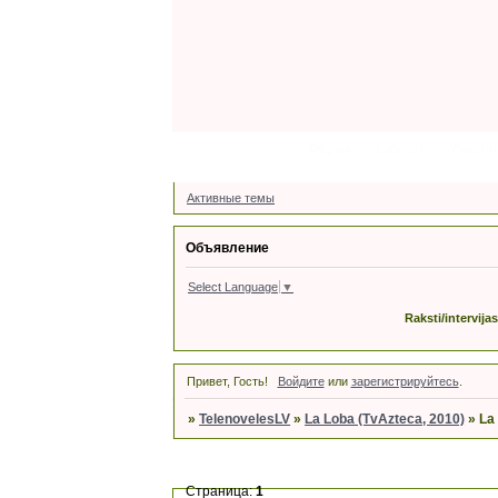
Форум
Latviski
Участн
Активные темы
Объявление
Select Language
▼
Raksti/intervija
Привет, Гость!
Войдите
или
зарегистрируйтесь
.
»
TelenovelesLV
»
La Loba (TvAzteca, 2010)
»
La
Страница:
1