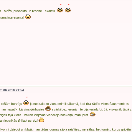
ps.. Mežs, pusnakts un Ivonne - skaistiii
iesma interesanta!
20.06.2010 21:54
s tiešām burvīgs
ja neskaita to vienu mirkli sākumā, kad tika rādīts viens šausmonis :s
 man nepatīk, kā viņa ģērbusies
svārki bez ierunām te bija vajadzīgi. Jā, visvairāk tādā 
eigās tajā kleitā - vairāk iekļāvās vispārējā noskaņā, manuprāt.
 iepatikās tīri labi uzreiz!
 Ivonni dziedot un klipā, man tādas domas sāka raisīties.. nereālas, bet tomēr.. kurus gribētu