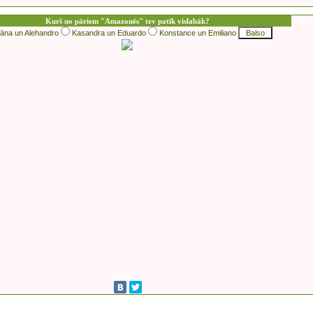
Kurš no pāriem "Amazonēs" tev patīk vislabāk?
iāna un Alehandro
Kasandra un Eduardo
Konstance un Emiliano