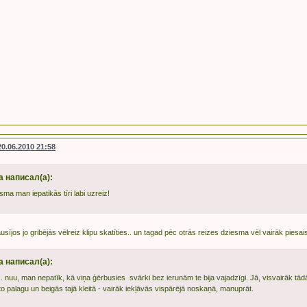
20.06.2010 21:58
a написал(а):
ma man iepatikās tīri labi uzreiz!
ausījos jo gribējās vēlreiz klipu skatīties.. un tagad pēc otrās reizes dziesma vēl vairāk piesai
a написал(а):
.. nuu, man nepatīk, kā viņa ģērbusies svārki bez ierunām te bija vajadzīgi. Jā, visvairāk tād
to palagu un beigās tajā kleitā - vairāk iekļāvās vispārējā noskaņā, manuprāt.