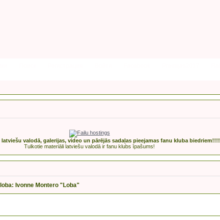
ики
Поиск
Регистрация
Войти
Facebook
Premijas2017
Rak
s latviešu valodā, galerijas, video un pārējās sadaļas pieejamas fanu kluba biedriem!!!!
Tulkotie materiāli latviešu valodā ir fanu klubs īpašums!
 loba: Ivonne Montero "Loba"