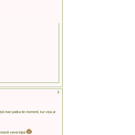
3
ziņā man patika tie momenti, kur viņa ar
 redzēt vienā klipā