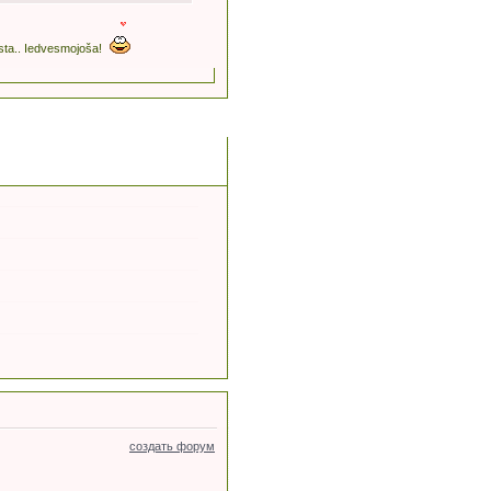
kaista.. Iedvesmojoša!
создать форум