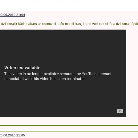
La loba: Ivonne Montero "Loba"
20.06.2010 21:04
i dziesmai ir kāds sakars ar telenoveli, taču man liekas, ka ne velti tapusi tāda dziesma, tāpēc
20.06.2010 21:05