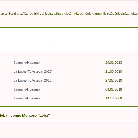
an ar baigi prasījās svārki vai kleita džinsu vietā.. Ak, bet šeit Ivonne tik pašpārliecināta, s
Похожие темы
Jaunumi/Новинки
20.02.2013
La Loba (TvAzteca, 2010)
21.03.2010
La Loba (TvAzteca, 2010)
27.02.2010
Jaunumi/Новинки
03.01.2019
Jaunumi/Новинки
19.12.2009
 loba: Ivonne Montero "Loba"