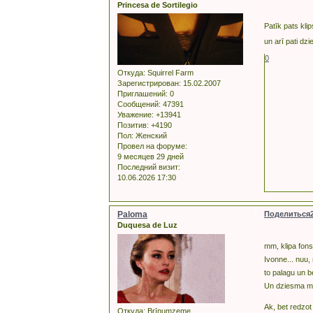
Princesa de Sortilegio
Patīk pats kli
un arī pati dz
0
Откуда:
Squirrel Farm
Зарегистрирован
: 15.02.2007
Приглашений:
0
Сообщений:
47391
Уважение:
+13941
Позитив:
+4190
Пол:
Женский
Провел на форуме:
9 месяцев 29 дней
Последний визит:
10.06.2026 17:30
Paloma
Поделиться
Duquesa de Luz
mm, klipa fon
Ivonne... nuu,
to palagu un b
Un dziesma man
Ak, bet redzot
Откуда:
Brīnumzeme