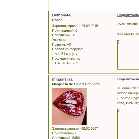
Demon666
Поделиться
Usario
Sveiki visiem!
Зарегистрирован
: 24.09.2015
Приглашений:
0
Kad varētu izi
Сообщений:
11
Уважение:
+1
0
Позитив:
+0
Провел на форуме:
1 час 51 минуту
Последний визит:
13.07.2016 13:39
mmaarriiaa
Поделиться
Marquesa de Colores de Vida
Tu domā iziet 
nezina vai iep
(Foruma Enģeļa
robo, kura uz
0
Зарегистрирован
: 08.02.2007
Приглашений:
0
Сообщений:
5050