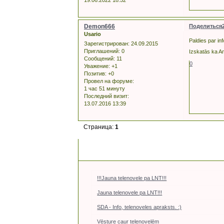
Demon666
Поделиться
Usario
Paldies par in
Зарегистрирован
: 24.09.2015
Приглашений:
0
Izskatās ka An
Сообщений:
11
0
Уважение:
+1
Позитив:
+0
Провел на форуме:
1 час 51 минуту
Последний визит:
13.07.2016 13:39
Страница:
1
!!!Jauna telenovele pa LNT!!!
Jauna telenovele pa LNT!!!
SDA - Info, telenoveles apraksts. :)
Vēsture caur telenovelēm