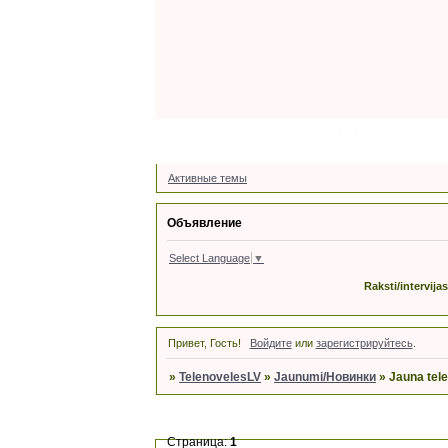
Форум
Latviski
Участн
Активные темы
Объявление
Select Language
▼
Raksti/intervija
Привет, Гость!
Войдите
или
зарегистрируйтесь
.
»
TelenovelesLV
»
Jaunumi/Новинки
»
Jauna tele
Страница:
1